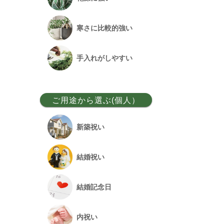
ベンガルボダイジュ
寒さに比較的強い
フランスゴム
手入れがしやすい
アレカヤシ
ご用途から選ぶ(個人）
アンスリウム
新築祝い
オーガスタ
結婚祝い
シュロチク
結婚記念日
幸福の木
内祝い