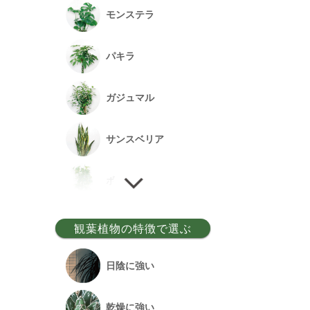
モンステラ
パキラ
ガジュマル
サンスベリア
ポトス
ゲッキツ
観葉植物の特徴で選ぶ
ウンベラータ
日陰に強い
アルテシーマ
乾燥に強い