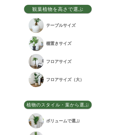
事務所移転祝い
観葉植物を高さで選ぶ
昇格祝い
テーブルサイズ
開所祝い
棚置きサイズ
改装祝い
フロアサイズ
昇進祝い
フロアサイズ（大）
開院祝い
植物のスタイル・葉から選ぶ
竣工祝い
ボリュームで選ぶ
退職祝い