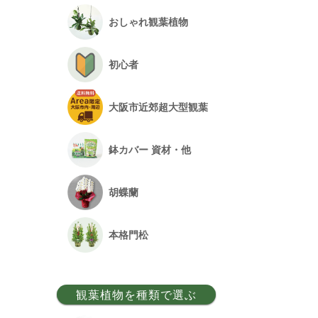
おしゃれ観葉植物
初心者
大阪市近郊超大型観葉
鉢カバー 資材・他
胡蝶蘭
本格門松
観葉植物を種類で選ぶ