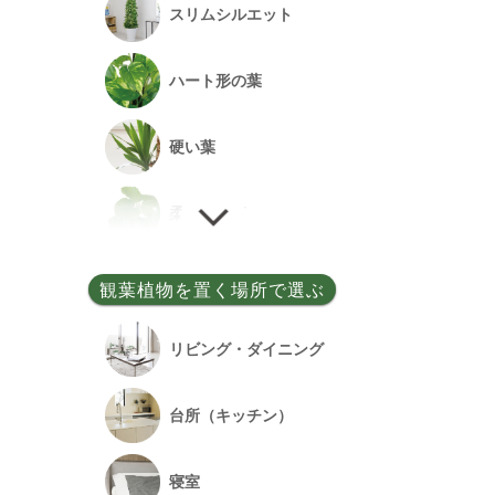
スリムシルエット
事務所開設祝い
ハート形の葉
落成祝い
硬い葉
餞別
柔らかい葉
細い葉
観葉植物を置く場所で選ぶ
丸い葉
リビング・ダイニング
多肉質の葉
台所（キッチン）
寝室