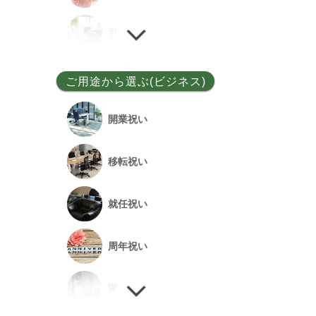
ユッカ
引越し祝い
その他
誕生日祝い
ご用途から選ぶ(ビジネス)
敬老の日
開業祝い
新居祝い
移転祝い
退院祝い
就任祝い
改築祝い
周年祝い
開店祝い