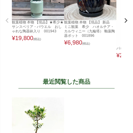
観葉植物 本物 【現品】★希少★
観葉植物 本物 【現品】 新品
サンスベリア・パウエル おし
ミニ観葉 希少 ハオルチア・
ゃれな陶器鉢入り 001943
カルウィニー（九輪塔） 釉薬陶
器ポット 001896
¥
19,800
(税込)
¥
6,980
(税込)
パキラ 1
¥
22,0
最近閲覧した商品