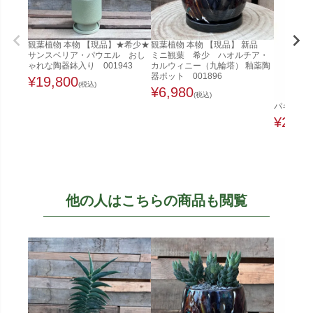
観葉植物 本物 【現品】★希少★
観葉植物 本物 【現品】 新品
サンスベリア・パウエル おし
ミニ観葉 希少 ハオルチア・
ゃれな陶器鉢入り 001943
カルウィニー（九輪塔） 釉薬陶
器ポット 001896
¥
19,800
(税込)
¥
6,980
(税込)
パキラ 1
¥
22,0
他の人はこちらの商品も閲覧