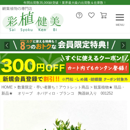
年間出荷数35,000鉢突破！業界最大級の出荷数＆在庫数！
MENU
HOME
数量限定・早い者勝ち！アウトレット商品
観葉植物★ 現品・
新品★ オリーブ ネバディロ・ブランコ 陶器鉢入り 001252