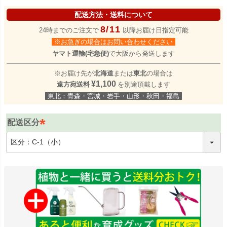
配送方法・送料について
8/11
24時までのご注文で
以降お届け日指定可能
※お急ぎの場合はお問い合わせください
ヤマト運輸(宅急便)
で大阪から発送します
※お届け先が
北海道
または
東北
の場合は
¥1,100
遠方宛送料
を別途頂戴します
東北：青森・宮城・岩手・山形・秋田・福島
配送区分
(
必
須
)