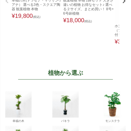
幸福の木(ドラセナ・マッサンゲ
観葉植物 本物 2鉢セット 大きさ
アナ） 選べる3色・スクエア陶
違いの植物 お得なセット♪ 選べ
器 観葉植物 本物
る２サイズ、まとめ買い！ 8号+
6号鉢植物
¥
19,800
(税込)
¥
18,000
(税込)
ホンコンカ
（ファイ
付 観葉植
¥
32,0
植物から選ぶ
幸福の木
パキラ
モンステラ