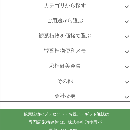
カテゴリから探す
ご用途から選ぶ
高性
ソテツ
クルシアロゼア
チャメドレア
観葉植物を価格で選ぶ
観葉植物便利メモ
ベンガル
シュガーバイン
マングーカズラ
彩植健美会員
ボダイジュ
その他
会社概要
ゴールドクレスト
ケンチャヤシ
チャメドレア
セフリジー
“ 観葉植物のプレゼント・お祝い・ギフト通販は
専門店 彩植健美”
は、株式会社 珍樹園が