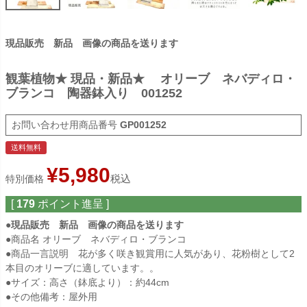
現品販売 新品 画像の商品を送ります
観葉植物★ 現品・新品★ オリーブ ネバディロ・
ブランコ 陶器鉢入り 001252
商品番号
GP001252
送料無料
¥
5,980
税込
特別価格
[
179
ポイント進呈 ]
●現品販売 新品 画像の商品を送ります
●商品名 オリーブ ネバディロ・ブランコ
●商品一言説明 花が多く咲き観賞用に人気があり、花粉樹として2
本目のオリーブに適しています。。
●サイズ：高さ（鉢底より）：約44cm
●その他備考：屋外用