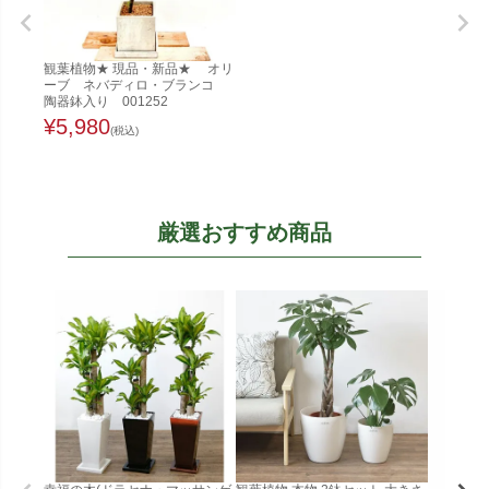
観葉植物★ 現品・新品★ オリ
ーブ ネバディロ・ブランコ
陶器鉢入り 001252
¥
5,980
(税込)
厳選おすすめ商品