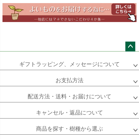
ドラセナ
ドラセナ
フェニックス
ワーネッキー
マルギナータ
ロベレニー
エバーフレッシュ
シュロチク
メキシコ
ケンチャヤシ
ペー
ジト
ギフトラッピング、メッセージについて
ップ
へ
お支払方法
ソフォラ
ザミオクルカス
フランスゴム
ミクロフィラ
配送方法・送料・お届けについて
キャンセル・返品について
フィカス
フィカス
ホンコンカポック
商品を探す・樹種から選ぶ
アルテシーマ
バーガンディ