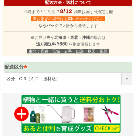
配送方法・送料について
8/12
24時までのご注文で
以降お届け日指定可能
※お急ぎの場合はお問い合わせください
ゆうパック
で大阪から発送します
※お届け先が
北海道
・
東北
・
沖縄
の場合は
¥660
遠方宛送料
を別途頂戴します
東北：青森・宮城・岩手・山形・秋田・福島
配送区分
(
必
須
)