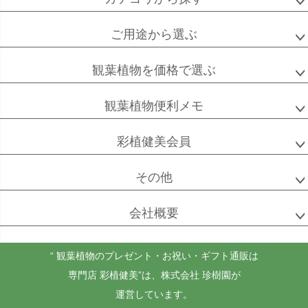
ご用途から選ぶ
高性
ソテツ
クルシアロゼア
チャメドレア
観葉植物を価格で選ぶ
観葉植物便利メモ
ベンガル
シュガーバイン
マングーカズラ
彩植健美会員
ボダイジュ
その他
会社概要
ゴールドクレスト
ケンチャヤシ
チャメドレア
セフリジー
“ 観葉植物のプレゼント・お祝い・ギフト通販は
専門店 彩植健美”
は、株式会社 珍樹園が
運営しています。