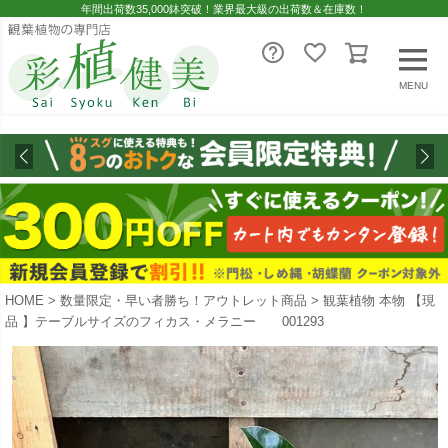
年間出荷数35,000鉢突破！業界最大級の出荷数＆在庫数！
MENU
HOME
数量限定・早い者勝ち！アウトレット商品
観葉植物 本物 【現
品 】テーブルサイズのフィカス・メラニー 001293