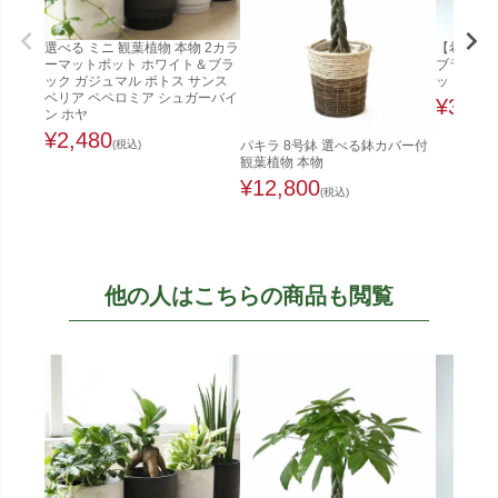
選べる ミニ 観葉植物 本物 2カラ
【希少な
ーマットポット ホワイト＆ブラ
ブラ（実生
ック ガジュマル ポトス サンス
ット植え
ベリア ペペロミア シュガーバイ
¥
3,48
ン ホヤ
¥
2,480
(税込)
パキラ 8号鉢 選べる鉢カバー付
観葉植物 本物
¥
12,800
(税込)
他の人はこちらの商品も閲覧