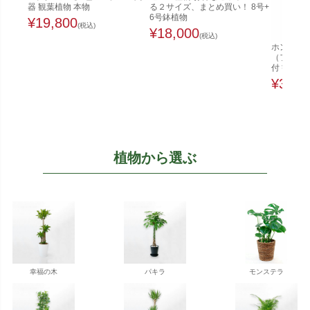
器 観葉植物 本物
る２サイズ、まとめ買い！ 8号+
6号鉢植物
¥
19,800
(税込)
¥
18,000
(税込)
ホンコンカ
（ファイ
付 観葉植
¥
32,0
植物から選ぶ
幸福の木
パキラ
モンステラ