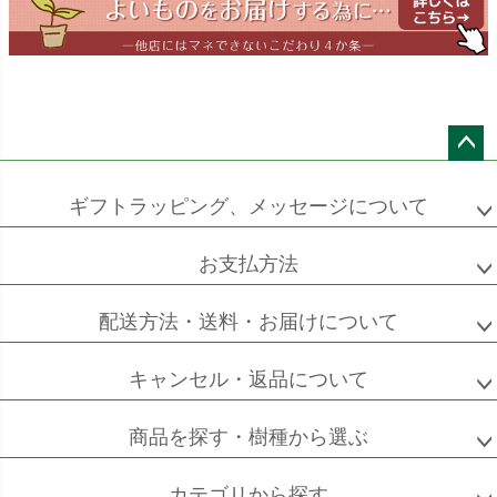
ワーネッキー
マルギナータ
ロベレニー
エバーフレッシュ
シュロチク
メキシコ
ケンチャヤシ
ペー
ジト
ギフトラッピング、メッセージについて
ップ
へ
お支払方法
ソフォラ
ザミオクルカス
フランスゴム
ミクロフィラ
配送方法・送料・お届けについて
キャンセル・返品について
フィカス
フィカス
ホンコンカポック
商品を探す・樹種から選ぶ
アルテシーマ
バーガンディ
カテゴリから探す