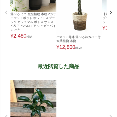
選べる ミニ 観葉植物 本物 2カラ
【希少な
ーマットポット ホワイト＆ブラ
ブラ（実生
ック ガジュマル ポトス サンス
ット植え
ベリア ペペロミア シュガーバイ
¥
3,48
ン ホヤ
¥
2,480
(税込)
パキラ 8号鉢 選べる鉢カバー付
観葉植物 本物
¥
12,800
(税込)
最近閲覧した商品