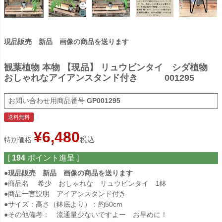
現品販売 新品 画像の商品を送ります
観葉植物 本物 【現品】 リュウビンタイ シダ植物
おしゃれなアイアンスタンド付き 001295
商品番号
GP001295
送料無料
¥
6,480
税込
特別価格
[
194
ポイント進呈 ]
●
現品販売 新品 画像の商品を送ります
●商品名 希少 おしゃれな リュウビンタイ 1鉢
●商品一言説明 アイアンスタンド付き
●サイズ：高さ（鉢底より）：約50cm
●その他備考： 流通量少ないですよー お早めに！