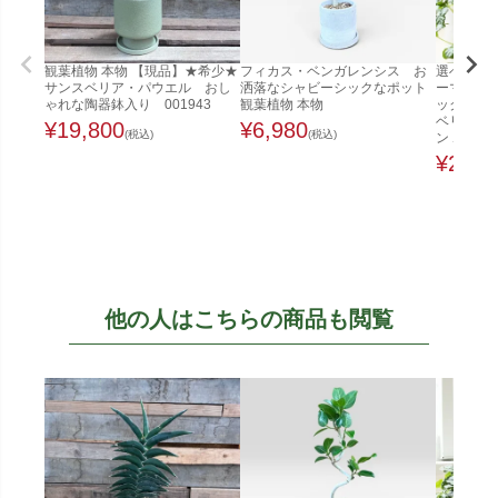
観葉植物 本物 【現品】★希少★
フィカス・ベンガレンシス お
選べる ミ
サンスベリア・パウエル おし
洒落なシャビーシックなポット
ーマット
ゃれな陶器鉢入り 001943
観葉植物 本物
ック ガジ
ベリア ペ
¥
19,800
¥
6,980
(税込)
(税込)
ン ホヤ
¥
2,48
他の人はこちらの商品も閲覧