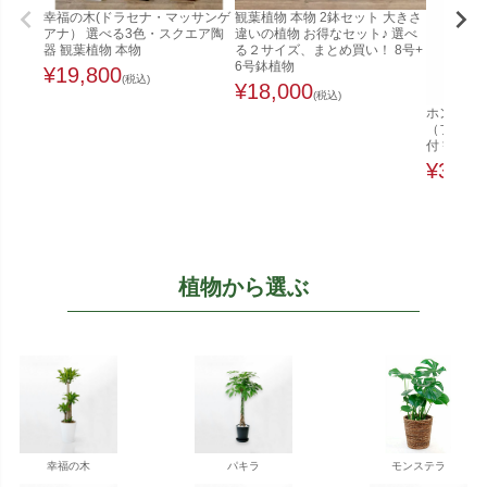
幸福の木(ドラセナ・マッサンゲ
観葉植物 本物 2鉢セット 大きさ
アナ） 選べる3色・スクエア陶
違いの植物 お得なセット♪ 選べ
器 観葉植物 本物
る２サイズ、まとめ買い！ 8号+
6号鉢植物
¥
19,800
(税込)
¥
18,000
(税込)
ホンコンカ
（ファイ
付 観葉植
¥
32,0
植物から選ぶ
幸福の木
パキラ
モンステラ