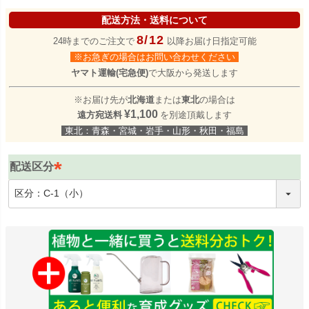
配送方法・送料について
8/12
24時までのご注文で
以降お届け日指定可能
※お急ぎの場合はお問い合わせください
ヤマト運輸(宅急便)
で大阪から発送します
※お届け先が
北海道
または
東北
の場合は
¥1,100
遠方宛送料
を別途頂戴します
東北：青森・宮城・岩手・山形・秋田・福島
配送区分
(
必
須
)