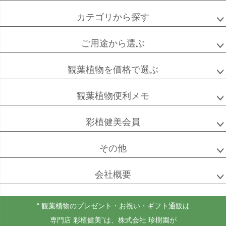
カテゴリから探す
ご用途から選ぶ
高性
ソテツ
クルシアロゼア
チャメドレア
観葉植物を価格で選ぶ
観葉植物便利メモ
ベンガル
シュガーバイン
マングーカズラ
彩植健美会員
ボダイジュ
その他
会社概要
ゴールドクレスト
ケンチャヤシ
チャメドレア
セフリジー
“ 観葉植物のプレゼント・お祝い・ギフト通販は
専門店 彩植健美”
は、株式会社 珍樹園が