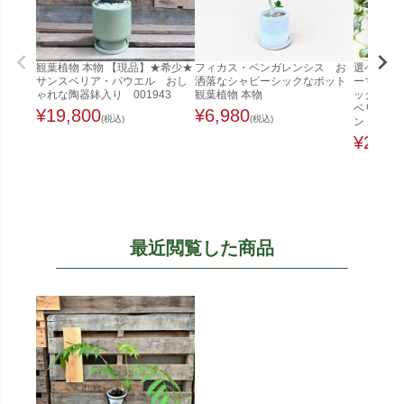
観葉植物 本物 【現品】★希少★
フィカス・ベンガレンシス お
選べる ミ
サンスベリア・パウエル おし
洒落なシャビーシックなポット
ーマット
ゃれな陶器鉢入り 001943
観葉植物 本物
ック ガジ
ベリア ペ
¥
19,800
¥
6,980
(税込)
(税込)
ン ホヤ
¥
2,48
最近閲覧した商品