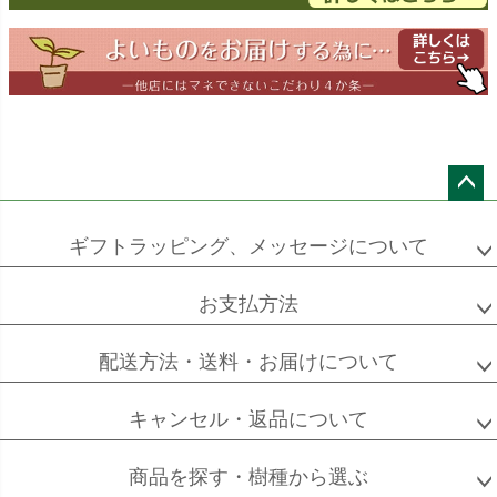
ドラセナ
ドラセナ
フェニックス
ワーネッキー
マルギナータ
ロベレニー
エバーフレッシュ
シュロチク
メキシコ
ケンチャヤシ
ペー
ジト
ギフトラッピング、メッセージについて
ップ
へ
お支払方法
ソフォラ
ザミオクルカス
フランスゴム
ミクロフィラ
配送方法・送料・お届けについて
キャンセル・返品について
フィカス
フィカス
ホンコンカポック
商品を探す・樹種から選ぶ
アルテシーマ
バーガンディ