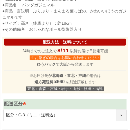
●商品名 パンダガジュマル
●商品一言説明 ぷりぷり・まんまる葉っぱの、かわいいほうのガジ
ュマルです
●サイズ：高さ（鉢底より）：約18cm
●その他備考：おしゃれなボール型陶器入り
配送方法・送料について
8/11
24時までのご注文で
以降お届け日指定可能
※お急ぎの場合はお問い合わせください
ゆうパック
で大阪から発送します
※お届け先が
北海道
・
東北
・
沖縄
の場合は
¥660
遠方宛送料
を別途頂戴します
東北：青森・宮城・岩手・山形・秋田・福島
配送区分
(
必
須