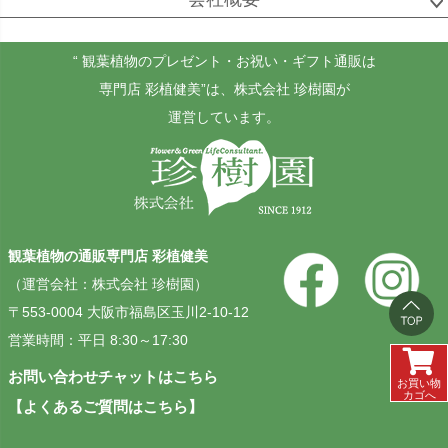
ゴールドクレスト
ケンチャヤシ
チャメドレア
セフリジー
“ 観葉植物のプレゼント・お祝い・ギフト通販は
専門店 彩植健美”
は、株式会社 珍樹園が
運営しています。
ホヤ
アンスリウム
もみの木
カルノーサ
観葉植物の通販専門店 彩植健美
その他
その他
（運営会社：株式会社 珍樹園）
（屋外用）
〒553-0004 大阪市福島区玉川2-10-12
営業時間：平日 8:30～17:30
お問い合わせチャットはこちら
お買い物
カゴへ
【よくあるご質問はこちら】