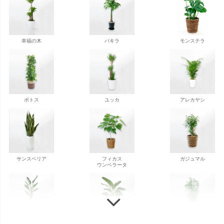
幸福の木
パキラ
モンステラ
ポトス
ユッカ
アレカヤシ
サンスベリア
フィカス
ガジュマル
ウンベラータ
ストレチア
ストレチア
ゲッキツ