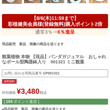
【8/6(木)11:59まで】
彩植健美会員様(登録無料)購入ポイント2倍
通常3％⇒
6％進呈
現品販売 新品 画像の商品を送ります
観葉植物 本物 【現品】パンダガジュマル おしゃれ
なボール型陶器鉢入り 001321 ミニ観葉
商品番号
GP001321
送料無料
¥
3,480
税込
特別価格
[
104
ポイント進呈 ]
●
現品販売 新品 画像の商品を送ります