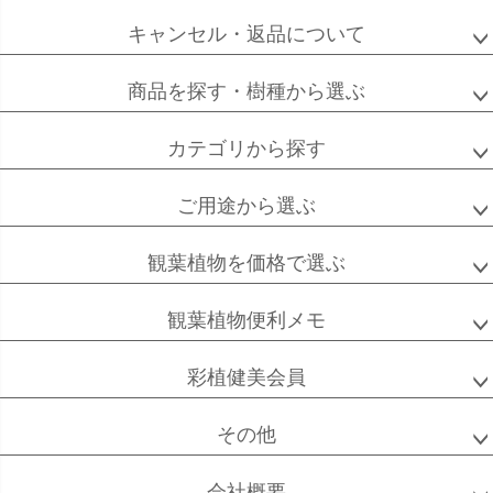
キャンセル・返品について
フィカス
フィカス
ホンコンカポック
商品を探す・樹種から選ぶ
アルテシーマ
バーガンディ
カテゴリから探す
ご用途から選ぶ
高性
ソテツ
クルシアロゼア
チャメドレア
観葉植物を価格で選ぶ
観葉植物便利メモ
ベンガル
シュガーバイン
マングーカズラ
彩植健美会員
ボダイジュ
その他
会社概要