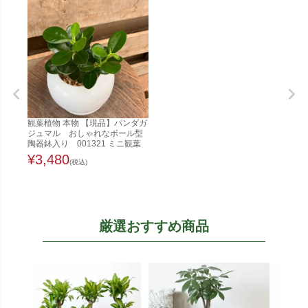
観葉植物 本物 【現品】パンダガ
ジュマル おしゃれなボール型
陶器鉢入り 001321 ミニ観葉
¥
3,480
(税込)
厳選おすすめ商品