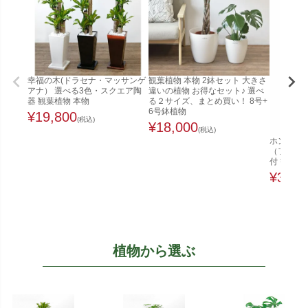
幸福の木(ドラセナ・マッサンゲ
観葉植物 本物 2鉢セット 大きさ
アナ） 選べる3色・スクエア陶
違いの植物 お得なセット♪ 選べ
器 観葉植物 本物
る２サイズ、まとめ買い！ 8号+
6号鉢植物
¥
19,800
(税込)
¥
18,000
(税込)
ホンコンカ
（ファイ
付 観葉植
¥
32,0
植物から選ぶ