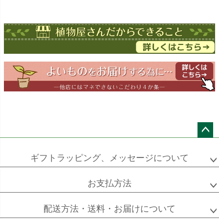
オーガスタ
ドラセナ
ドラセナ
フェニックス
ワーネッキー
マルギナータ
ロベレニー
エバーフレッシュ
シュロチク
メキシコ
ケンチャヤシ
ペー
ジト
ギフトラッピング、メッセージについて
ップ
へ
お支払方法
ソフォラ
ザミオクルカス
フランスゴム
ミクロフィラ
配送方法・送料・お届けについて