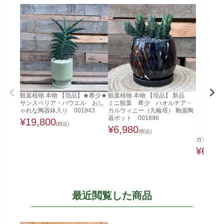
観葉植物 本物 【現品】★希少★
観葉植物 本物 【現品】 新品
サンスベリア・パウエル おし
ミニ観葉 希少 ハオルチア・
ゃれな陶器鉢入り 001943
カルウィニー（九輪塔） 釉薬陶
器ポット 001896
¥
19,800
(税込)
¥
6,980
(税込)
ガジュマル
¥
6,48
最近閲覧した商品