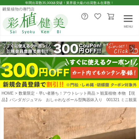
年間出荷数35,000鉢突破！業界最大級の出荷数＆在庫数！
MENU
HOME
数量限定・早い者勝ち！アウトレット商品
観葉植物 本物 【現
品】パンダガジュマル おしゃれなボール型陶器鉢入り 001321 ミニ観葉