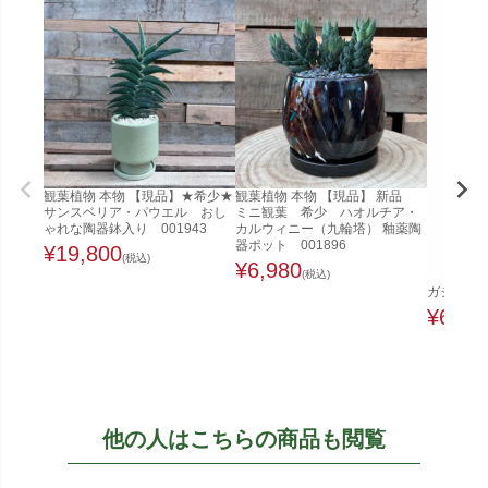
観葉植物 本物 【現品】★希少★
観葉植物 本物 【現品】 新品
サンスベリア・パウエル おし
ミニ観葉 希少 ハオルチア・
ゃれな陶器鉢入り 001943
カルウィニー（九輪塔） 釉薬陶
器ポット 001896
¥
19,800
(税込)
¥
6,980
(税込)
ガジュマル
¥
6,48
他の人はこちらの商品も閲覧