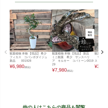
観葉植物 本物 【現品】 希少
観葉植物 本物 【現品】 新品
観葉植物 
フィカス コバンボダイジュ
ミニ観葉 希少 サンスベリ
サンセベ
新品 001928
ア キルキー コパトーン0019
ス 新品 
29
¥
6,980
¥
3,28
(税込)
¥
7,980
(税込)
他の人はこちらの商品も閲覧