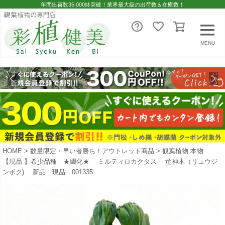
年間出荷数35,000鉢突破！業界最大級の出荷数＆在庫数！
MENU
HOME
数量限定・早い者勝ち！アウトレット商品
観葉植物 本物
【現品 】希少品種 ★綴化★ ミルティロカクタス 竜神木（リュウジ
ンボク) 新品 現品 001335