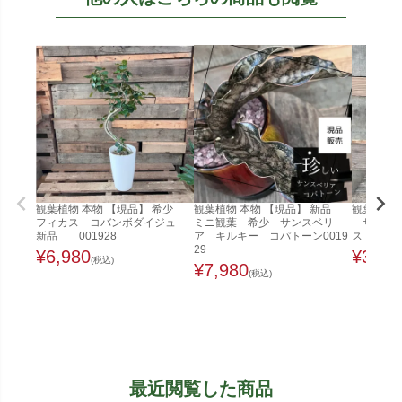
観葉植物 本物 【現品】 希少
観葉植物 本物 【現品】 新品
観葉植物 
フィカス コバンボダイジュ
ミニ観葉 希少 サンスベリ
サンセベ
新品 001928
ア キルキー コパトーン0019
ス 新品 
29
¥
6,980
¥
3,28
(税込)
¥
7,980
(税込)
最近閲覧した商品