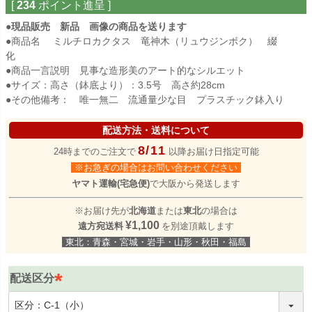
[
234
ポイント進呈 ]
●現品販売 新品 画像の商品を送ります
●商品名 ミルチロカクタス 竜神木（リュウジンボク） 綴
化
●商品一言説明 見事な造形美のアート的なシルエット
●サイズ：高さ（鉢底より）：3.5号 高さ約28cm
●その他備考： 唯一無二 流通量少な目 プラスチック鉢入り
配送方法・送料について
8/11
24時までのご注文で
以降お届け日指定可能
※お急ぎの場合はお問い合わせください
ヤマト運輸(宅急便)
で大阪から発送します
※お届け先が
北海道
または
東北
の場合は
¥1,100
遠方宛送料
を別途頂戴します
東北：青森・宮城・岩手・山形・秋田・福島
配送区分
(