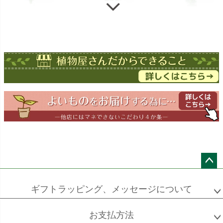
ストレチア
ストレチア
ゲッキツ
オーガスタ
ドラセナ
ドラセナ
フェニックス
ワーネッキー
マルギナータ
ロベレニー
エバーフレッシュ
シュロチク
メキシコ
ケンチャヤシ
ペー
ジト
ギフトラッピング、メッセージについて
ップ
へ
お支払方法
ソフォラ
ザミオクルカス
フランスゴム