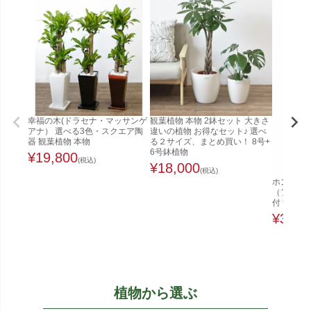
幸福の木(ドラセナ・マッサンゲ
観葉植物 本物 2鉢セット 大きさ
アナ） 選べる3色・スクエア陶
違いの植物 お得なセット♪ 選べ
器 観葉植物 本物
る２サイズ、まとめ買い！ 8号+
6号鉢植物
¥
19,800
(税込)
¥
18,000
(税込)
ホンコンカ
（ファイ
付 観葉植
¥
32,0
植物から選ぶ