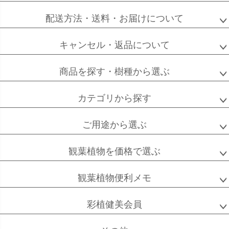
ミクロフィラ
配送方法・送料・お届けについて
キャンセル・返品について
フィカス
フィカス
ホンコンカポック
商品を探す・樹種から選ぶ
アルテシーマ
バーガンディ
カテゴリから探す
ご用途から選ぶ
高性
ソテツ
クルシアロゼア
チャメドレア
観葉植物を価格で選ぶ
観葉植物便利メモ
ベンガル
シュガーバイン
マングーカズラ
彩植健美会員
ボダイジュ