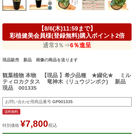
【8/6(木)11:59まで】
彩植健美会員様(登録無料)購入ポイント2倍
通常3％⇒
6％進呈
現品販売 新品 画像の商品を送ります
観葉植物 本物 【現品 】希少品種 ★綴化★ ミル
ティロカクタス 竜神木（リュウジンボク) 新品
現品 001335
商品番号
GP001335
送料無料
¥
7,800
税込
特別価格