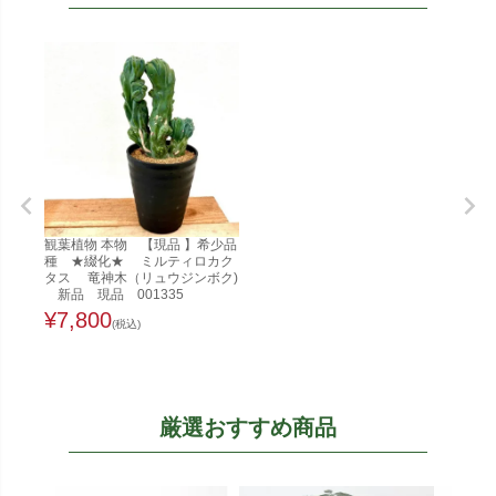
観葉植物 本物 【現品 】希少品
種 ★綴化★ ミルティロカク
タス 竜神木（リュウジンボク)
新品 現品 001335
¥
7,800
(税込)
厳選おすすめ商品