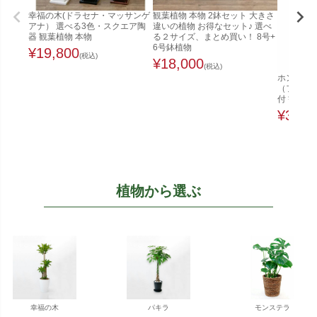
幸福の木(ドラセナ・マッサンゲ
観葉植物 本物 2鉢セット 大きさ
アナ） 選べる3色・スクエア陶
違いの植物 お得なセット♪ 選べ
器 観葉植物 本物
る２サイズ、まとめ買い！ 8号+
6号鉢植物
¥
19,800
(税込)
¥
18,000
(税込)
ホンコンカ
（ファイ
付 観葉植
¥
32,0
植物から選ぶ
幸福の木
パキラ
モンステラ