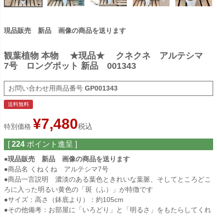
現品販売 新品 画像の商品を送ります
観葉植物 本物 ★現品★ クネクネ アルテシマ
7号 ロングポット 新品 001343
商品番号
GP001343
送料無料
¥
7,480
税込
特別価格
[
224
ポイント進呈 ]
●現品販売 新品 画像の商品を送ります
●商品名 くねくね アルテシマ7号
●商品一言説明 濃淡のある葉色ときれいな葉脈、そしてところどこ
ろに入った明るい黄色の「斑（ふ）」が特徴です
●サイズ：高さ（鉢底より）：約105cm
●その他備考：お部屋に「いろどり」と「明るさ」をもたらしてくれ