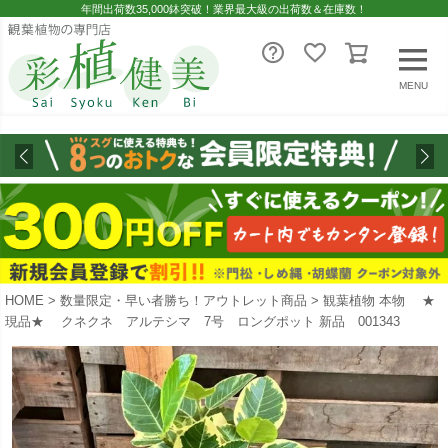
年間出荷数35,000鉢突破！業界最大級の出荷数＆在庫数！
MENU
HOME
数量限定・早い者勝ち！アウトレット商品
観葉植物 本物 ★
現品★ クネクネ アルテシマ 7号 ロングポット 新品 001343