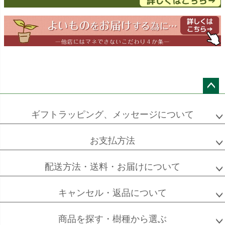
ドラセナ
ドラセナ
フェニックス
ワーネッキー
マルギナータ
ロベレニー
エバーフレッシュ
シュロチク
メキシコ
ケンチャヤシ
ペー
ジト
ギフトラッピング、メッセージについて
ップ
へ
お支払方法
ソフォラ
ザミオクルカス
フランスゴム
ミクロフィラ
配送方法・送料・お届けについて
キャンセル・返品について
フィカス
フィカス
ホンコンカポック
商品を探す・樹種から選ぶ
アルテシーマ
バーガンディ