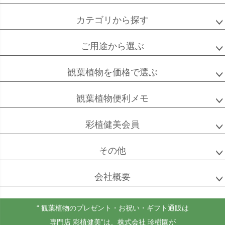
カテゴリから探す
ご用途から選ぶ
高性
ソテツ
クルシアロゼア
チャメドレア
観葉植物を価格で選ぶ
観葉植物便利メモ
ベンガル
シュガーバイン
マングーカズラ
彩植健美会員
ボダイジュ
その他
会社概要
ゴールドクレスト
ケンチャヤシ
チャメドレア
セフリジー
“ 観葉植物のプレゼント・お祝い・ギフト通販は
専門店 彩植健美”
は、株式会社 珍樹園が