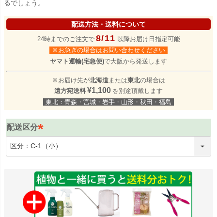
るでしょう。
配送方法・送料について
8/11
24時までのご注文で
以降お届け日指定可能
※お急ぎの場合はお問い合わせください
ヤマト運輸(宅急便)
で大阪から発送します
※お届け先が
北海道
または
東北
の場合は
¥1,100
遠方宛送料
を別途頂戴します
東北：青森・宮城・岩手・山形・秋田・福島
配送区分
(
必
須
)