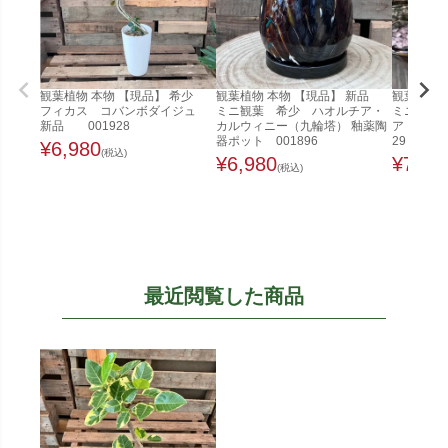
観葉植物 本物 【現品】 希少
観葉植物 本物 【現品】 新品
観葉植物 
フィカス コバンボダイジュ
ミニ観葉 希少 ハオルチア・
ミニ観葉
新品 001928
カルウィニー（九輪塔） 釉薬陶
ア キルキ
器ポット 001896
29
¥
6,980
(税込)
¥
6,980
¥
7,98
(税込)
最近閲覧した商品