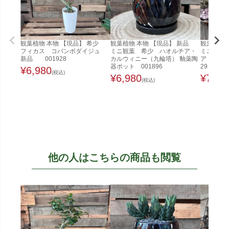
観葉植物 本物 【現品】 希少
観葉植物 本物 【現品】 新品
観葉植物 
フィカス コバンボダイジュ
ミニ観葉 希少 ハオルチア・
ミニ観葉
新品 001928
カルウィニー（九輪塔） 釉薬陶
ア キルキ
器ポット 001896
29
¥
6,980
(税込)
¥
6,980
¥
7,98
(税込)
他の人はこちらの商品も閲覧