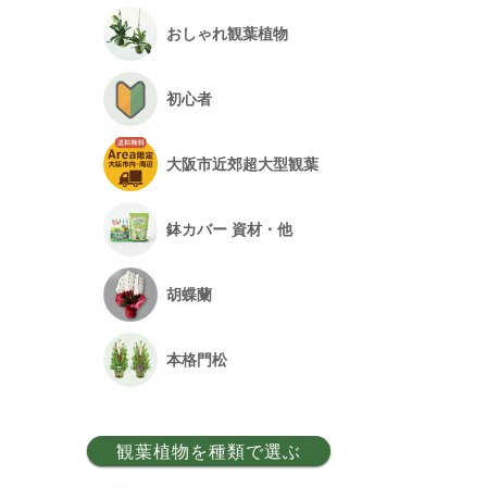
おしゃれ観葉植物
初心者
大阪市近郊超大型観葉
鉢カバー 資材・他
胡蝶蘭
本格門松
観葉植物を種類で選ぶ