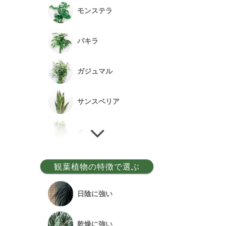
モンステラ
パキラ
ガジュマル
サンスベリア
ポトス
ゲッキツ
観葉植物の特徴で選ぶ
ウンベラータ
日陰に強い
アルテシーマ
乾燥に強い