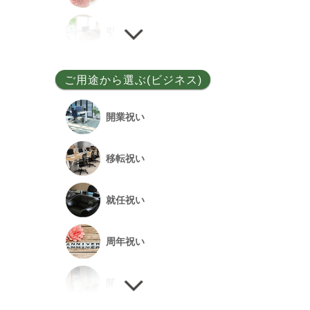
ユッカ
引越し祝い
その他
誕生日祝い
ご用途から選ぶ(ビジネス)
敬老の日
開業祝い
新居祝い
移転祝い
退院祝い
就任祝い
改築祝い
周年祝い
開店祝い