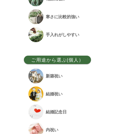
ベンガルボダイジュ
寒さに比較的強い
フランスゴム
手入れがしやすい
アレカヤシ
ご用途から選ぶ(個人）
アンスリウム
新築祝い
オーガスタ
結婚祝い
シュロチク
結婚記念日
幸福の木
内祝い