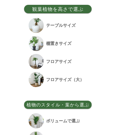
事務所移転祝い
観葉植物を高さで選ぶ
昇格祝い
テーブルサイズ
開所祝い
棚置きサイズ
改装祝い
フロアサイズ
昇進祝い
フロアサイズ（大）
開院祝い
植物のスタイル・葉から選ぶ
竣工祝い
ボリュームで選ぶ
退職祝い