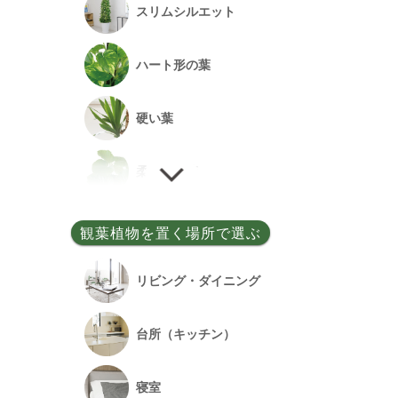
スリムシルエット
事務所開設祝い
ハート形の葉
落成祝い
硬い葉
餞別
柔らかい葉
細い葉
観葉植物を置く場所で選ぶ
丸い葉
リビング・ダイニング
多肉質の葉
台所（キッチン）
寝室