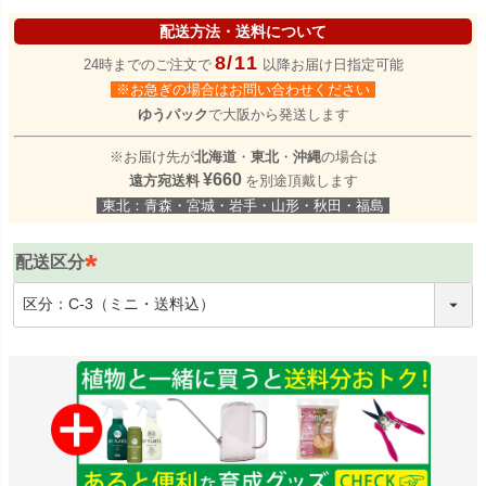
配送方法・送料について
8/11
24時までのご注文で
以降お届け日指定可能
※お急ぎの場合はお問い合わせください
ゆうパック
で大阪から発送します
※お届け先が
北海道
・
東北
・
沖縄
の場合は
¥660
遠方宛送料
を別途頂戴します
東北：青森・宮城・岩手・山形・秋田・福島
配送区分
(
必
須
)