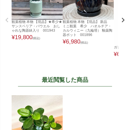
観葉植物 本物 【現品】★希少★
観葉植物 本物 【現品】 新品
サンスベリア・パウエル おし
ミニ観葉 希少 ハオルチア・
ゃれな陶器鉢入り 001943
カルウィニー（九輪塔） 釉薬陶
器ポット 001896
¥
19,800
(税込)
¥
6,980
(税込)
ガジュマル
¥
6,48
最近閲覧した商品