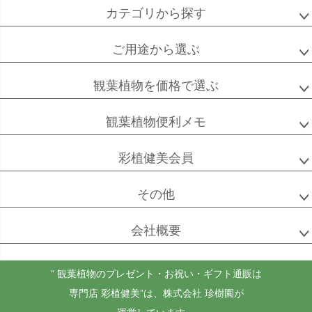
カテゴリから探す
ご用途から選ぶ
高性
ソテツ
クルシアロゼア
チャメドレア
観葉植物を価格で選ぶ
観葉植物便利メモ
ベンガル
シュガーバイン
マングーカズラ
彩植健美会員
ボダイジュ
その他
会社概要
ゴールドクレスト
ケンチャヤシ
チャメドレア
セフリジー
“ 観葉植物のプレゼント・お祝い・ギフト通販は
専門店 彩植健美”
は、株式会社 珍樹園が