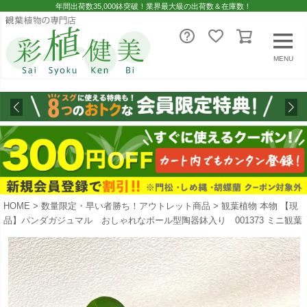
年間出荷数35,000鉢突破！業界最大級の出荷数＆在庫数！
MENU
HOME
数量限定・早い者勝ち！アウトレット商品
観葉植物 本物 【現
品】パンダガジュマル おしゃれなボール型陶器鉢入り 001373 ミニ観葉