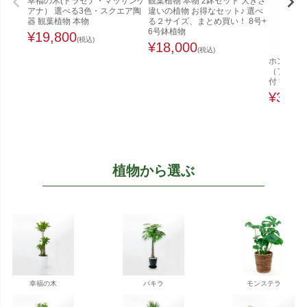
幸福の木(ドラセナ・マッサンゲ
観葉植物 本物 2鉢セット 大きさ
アナ） 選べる3色・スクエア陶
違いの植物 お得なセット♪ 選べ
器 観葉植物 本物
る２サイズ、まとめ買い！ 8号+
6号鉢植物
¥
19,800
(税込)
¥
18,000
(税込)
ホンコンカ
（ファイ
付 観葉植
¥
32,0
植物から選ぶ
幸福の木
パキラ
モンステラ