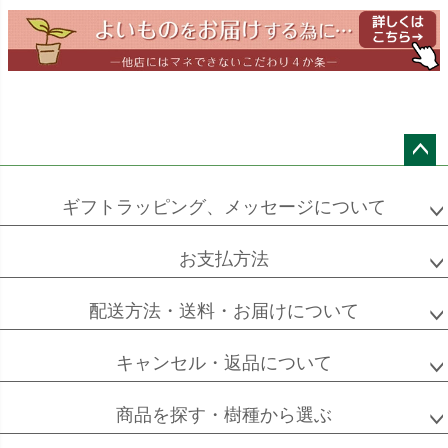
ドラセナ
ドラセナ
フェニックス
ワーネッキー
マルギナータ
ロベレニー
エバーフレッシュ
シュロチク
メキシコ
ケンチャヤシ
ペー
ジト
ギフトラッピング、メッセージについて
ップ
へ
お支払方法
ソフォラ
ザミオクルカス
フランスゴム
ミクロフィラ
配送方法・送料・お届けについて
キャンセル・返品について
フィカス
フィカス
ホンコンカポック
商品を探す・樹種から選ぶ
アルテシーマ
バーガンディ