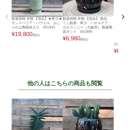
観葉植物 本物 【現品】★希少★
観葉植物 本物 【現品】 新品
サンスベリア・パウエル おし
ミニ観葉 希少 ハオルチア・
ゃれな陶器鉢入り 001943
カルウィニー（九輪塔） 釉薬陶
器ポット 001896
¥
19,800
(税込)
¥
6,980
(税込)
ガジュマル
¥
6,48
他の人はこちらの商品も閲覧