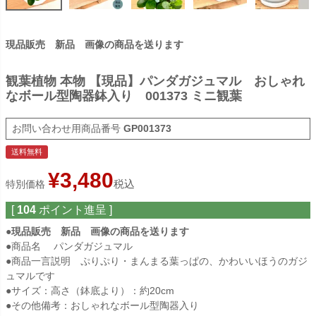
現品販売 新品 画像の商品を送ります
観葉植物 本物 【現品】パンダガジュマル おしゃれ
なボール型陶器鉢入り 001373 ミニ観葉
商品番号
GP001373
送料無料
¥
3,480
税込
特別価格
[
104
ポイント進呈 ]
●
現品販売 新品 画像の商品を送ります
●商品名 パンダガジュマル
●商品一言説明 ぷりぷり・まんまる葉っぱの、かわいいほうのガジ
ュマルです
●サイズ：高さ（鉢底より）：約20cm
●その他備考：おしゃれなボール型陶器入り