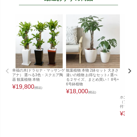
幸福の木(ドラセナ・マッサンゲ
観葉植物 本物 2鉢セット 大きさ
アナ） 選べる3色・スクエア陶
違いの植物 お得なセット♪ 選べ
器 観葉植物 本物
る２サイズ、まとめ買い！ 8号+
6号鉢植物
¥
19,800
(税込)
¥
18,000
(税込)
ホンコンカ
（ファイ
付 観葉植
¥
32,0