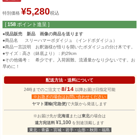
¥
5,280
税込
特別価格
[
158
ポイント進呈 ]
●
現品販売 新品 画像の商品を送ります
●商品名 スリーハマーボダイジュ （インドボダイジュ）
●商品一言説明 お釈迦様が悟りを開いたボダイジュの分け木です。
●サイズ：高さ（鉢底より）：約29cm
●その他備考： 希少です。入荷困難。流通量かなり少ないです。お
早めに！
配送方法・送料について
8/14
24時までのご注文で
以降お届け日指定可能
※お急ぎの場合はお問い合わせください
ヤマト運輸(宅急便)
で大阪から発送します
※お届け先が
北海道
または
東北
の場合は
¥1,100
遠方宛送料
を別途頂戴します
東北：青森・宮城・岩手・山形・秋田・福島