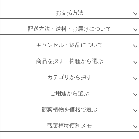
ップ
へ
お支払方法
ソフォラ
ザミオクルカス
フランスゴム
ミクロフィラ
配送方法・送料・お届けについて
キャンセル・返品について
フィカス
フィカス
ホンコンカポック
商品を探す・樹種から選ぶ
アルテシーマ
バーガンディ
カテゴリから探す
ご用途から選ぶ
高性
ソテツ
クルシアロゼア
チャメドレア
観葉植物を価格で選ぶ
観葉植物便利メモ
ベンガル
シュガーバイン
マングーカズラ