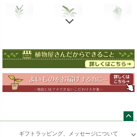
ストレチア
ストレチア
ゲッキツ
オーガスタ
ドラセナ
ドラセナ
フェニックス
ワーネッキー
マルギナータ
ロベレニー
エバーフレッシュ
シュロチク
メキシコ
ケンチャヤシ
ペー
ジト
ギフトラッピング、メッセージについて