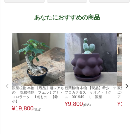
あなたにおすすめの商品
観葉植物 本物 【現品】超レアも
観葉植物 本物 【現品】希少 テ
観葉植物 
の 塊根植物 フェルミアナ・
フロカクタス・ゲオメトリク
点もの 
コロラータ 1点もの 【希
ス 001949 ミニ観葉
ア 001
少】
¥
9,800
¥
11,0
(税込)
¥
19,800
(税込)