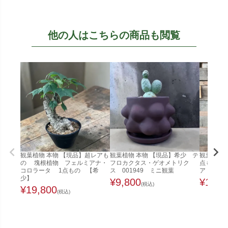
他の人はこちらの商品も閲覧
観葉植物 本物 【現品】超レアも
観葉植物 本物 【現品】希少 テ
観葉植物 
の 塊根植物 フェルミアナ・
フロカクタス・ゲオメトリク
点もの 
コロラータ 1点もの 【希
ス 001949 ミニ観葉
ア 001
少】
¥
9,800
¥
11,0
(税込)
¥
19,800
(税込)