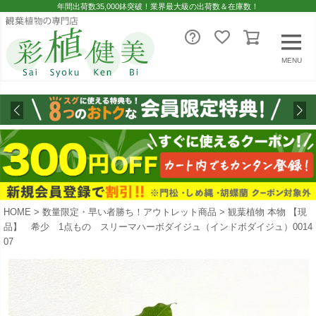
年間出荷数35,000鉢突破！業界最大級の出荷数＆在庫数！
MENU
HOME
数量限定・早い者勝ち！アウトレット商品
観葉植物 本物 【現
品】 希少 1点もの スリーマハーボダイジュ（インドボダイジュ）0014
07