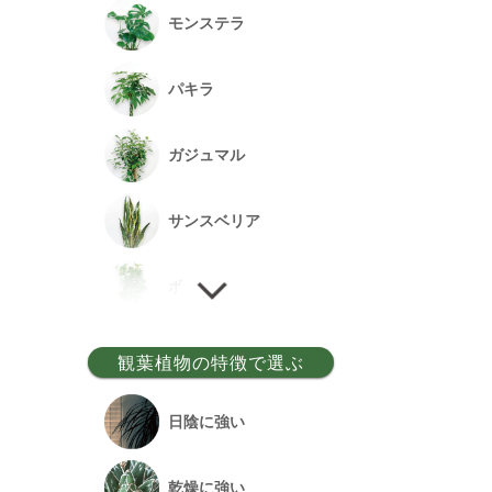
モンステラ
パキラ
ガジュマル
サンスベリア
ポトス
ゲッキツ
観葉植物の特徴で選ぶ
ウンベラータ
日陰に強い
アルテシーマ
乾燥に強い