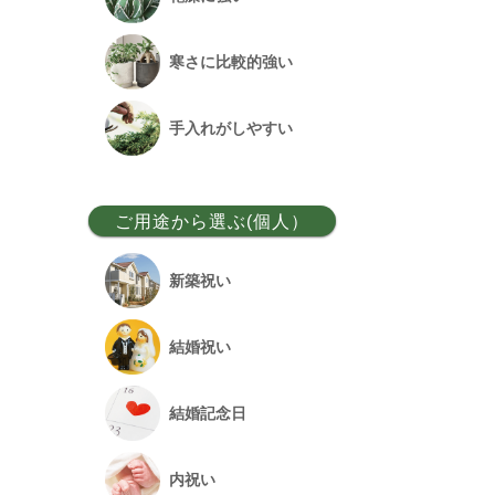
ベンガルボダイジュ
寒さに比較的強い
フランスゴム
手入れがしやすい
アレカヤシ
ご用途から選ぶ(個人）
アンスリウム
新築祝い
オーガスタ
結婚祝い
シュロチク
結婚記念日
幸福の木
内祝い