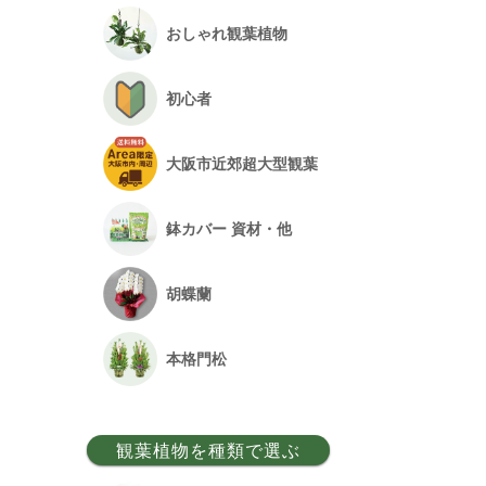
おしゃれ観葉植物
初心者
大阪市近郊超大型観葉
鉢カバー 資材・他
胡蝶蘭
本格門松
観葉植物を種類で選ぶ