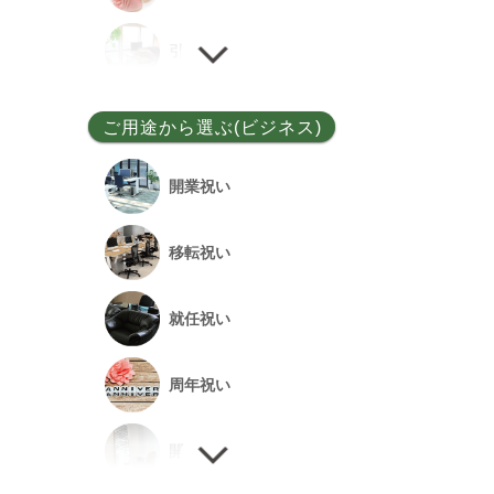
ユッカ
引越し祝い
その他
誕生日祝い
ご用途から選ぶ(ビジネス)
敬老の日
開業祝い
新居祝い
移転祝い
退院祝い
就任祝い
改築祝い
周年祝い
開店祝い