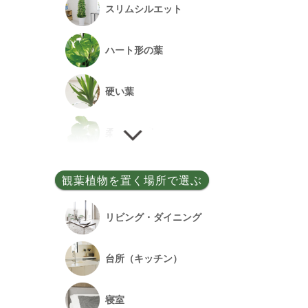
スリムシルエット
事務所開設祝い
ハート形の葉
落成祝い
硬い葉
餞別
柔らかい葉
細い葉
観葉植物を置く場所で選ぶ
丸い葉
リビング・ダイニング
多肉質の葉
台所（キッチン）
寝室