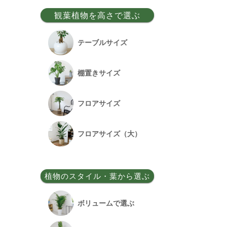
事務所移転祝い
観葉植物を高さで選ぶ
昇格祝い
テーブルサイズ
開所祝い
棚置きサイズ
改装祝い
フロアサイズ
昇進祝い
フロアサイズ（大）
開院祝い
植物のスタイル・葉から選ぶ
竣工祝い
ボリュームで選ぶ
退職祝い