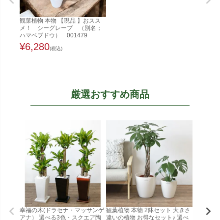
観葉植物 本物 【現品 】おスス
メ！ シーグレープ （別名；
ハマベブドウ） 001479
¥
6,280
(税込)
厳選おすすめ商品
幸福の木(ドラセナ・マッサンゲ
観葉植物 本物 2鉢セット 大きさ
アナ） 選べる3色・スクエア陶
違いの植物 お得なセット♪ 選べ