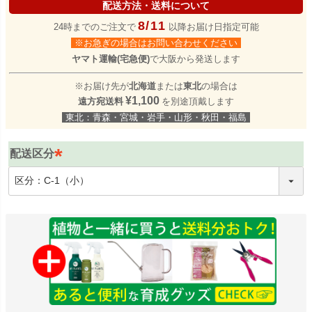
配送方法・送料について
8/11
24時までのご注文で
以降お届け日指定可能
※お急ぎの場合はお問い合わせください
ヤマト運輸(宅急便)
で大阪から発送します
※お届け先が
北海道
または
東北
の場合は
¥1,100
遠方宛送料
を別途頂戴します
東北：青森・宮城・岩手・山形・秋田・福島
配送区分
(
必
須
)