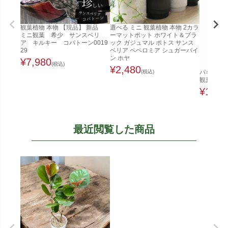
観葉植物 本物 【現品】 新品
選べる ミニ 観葉植物 本物 2カラ
ミニ観葉 希少 サンスベリ
ーマットポット ホワイト＆ブラ
ア キルキー コパトーン0019
ック ガジュマル ポトス サンス
29
ベリア ペペロミア シュガーバイ
ン ホヤ
¥
7,980
(税込)
¥
2,480
(税込)
パキラ 8
観葉植物 
¥
12,8
最近閲覧した商品