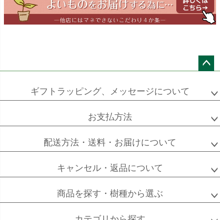
ワーネッキー
マルギナータ
ロベレニー
エバーフレッシュ
シュロチク
メキシコ
ケンチャヤシ
ペー
ジト
ギフトラッピング、メッセージについて
ップ
へ
お支払方法
ソフォラ
ザミオクルカス
フランスゴム
ミクロフィラ
配送方法・送料・お届けについて
キャンセル・返品について
フィカス
フィカス
ホンコンカポック
商品を探す・樹種から選ぶ
アルテシーマ
バーガンディ
カテゴリから探す