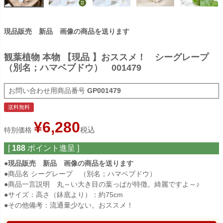
現品販売 新品 画像の商品を送ります
観葉植物 本物 【現品 】おススメ！ シーグレープ
（別名；ハマベブドウ） 001479
商品番号
GP001479
送料無料
¥
6,280
税込
特別価格
[
188
ポイント進呈 ]
●現品販売 新品 画像の商品を送ります
●商品名 シーグレープ （別名；ハマベブドウ）
●商品一言説明 丸～い大き目の葉っぱが特徴。綺麗ですよ～♪
●サイズ：高さ（鉢底より）：約75cm
●その他備考：流通量少ない。おススメ！