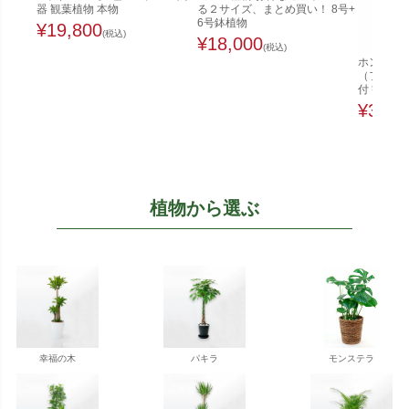
器 観葉植物 本物
る２サイズ、まとめ買い！ 8号+
6号鉢植物
¥
19,800
(税込)
¥
18,000
(税込)
ホンコンカ
（ファイ
付 観葉植
¥
32,0
植物から選ぶ
幸福の木
パキラ
モンステラ