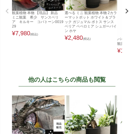
観葉植物 本物 【現品】 新品
選べる ミニ 観葉植物 本物 2カラ
ミニ観葉 希少 サンスベリ
ーマットポット ホワイト＆ブラ
ア キルキー コパトーン0019
ック ガジュマル ポトス サンス
29
ベリア ペペロミア シュガーバイ
ン ホヤ
¥
7,980
(税込)
¥
2,480
(税込)
パキラ 8
観葉植物 
¥
12,8
他の人はこちらの商品も閲覧