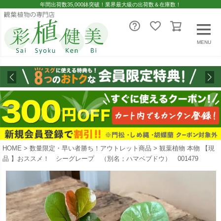
年間出荷数35,000鉢突破！業界最大級の出荷数＆在庫数！
MENU
HOME
数量限定・早い者勝ち！アウトレット商品
観葉植物 本物 【現
品 】おススメ！ シーグレープ （別名；ハマベブドウ） 001479