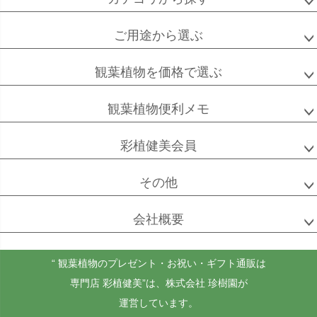
ご用途から選ぶ
高性
ソテツ
クルシアロゼア
チャメドレア
観葉植物を価格で選ぶ
観葉植物便利メモ
ベンガル
シュガーバイン
マングーカズラ
彩植健美会員
ボダイジュ
その他
会社概要
ゴールドクレスト
ケンチャヤシ
チャメドレア
セフリジー
“ 観葉植物のプレゼント・お祝い・ギフト通販は
専門店 彩植健美”
は、株式会社 珍樹園が
運営しています。