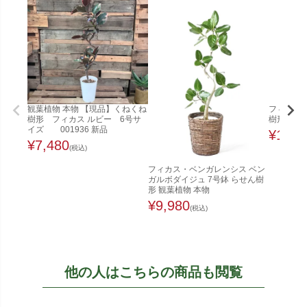
観葉植物 本物 【現品】くねくね
フィカス
樹形 フィカス ルビー 6号サ
樹形） 8
イズ 001936 新品
¥
12,8
¥
7,480
(税込)
フィカス・ベンガレンシス ベン
ガルボダイジュ 7号鉢 らせん樹
形 観葉植物 本物
¥
9,980
(税込)
他の人はこちらの商品も閲覧