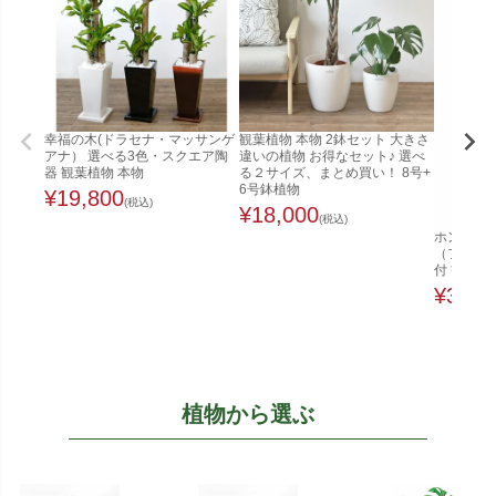
幸福の木(ドラセナ・マッサンゲ
観葉植物 本物 2鉢セット 大きさ
アナ） 選べる3色・スクエア陶
違いの植物 お得なセット♪ 選べ
器 観葉植物 本物
る２サイズ、まとめ買い！ 8号+
6号鉢植物
¥
19,800
(税込)
¥
18,000
(税込)
ホンコンカ
（ファイ
付 観葉植
¥
32,0
植物から選ぶ