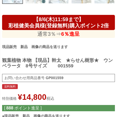
【8/6(木)11:59まで】
彩植健美会員様(登録無料)購入ポイント2倍
通常3％⇒
6％進呈
現品販売 新品 画像の商品を送ります
観葉植物 本物 【現品】幹太 ★らせん樹形★ ウン
ベラータ 8号サイズ 001559
商品番号
GP001559
送料無料
¥
14,800
税込
特別価格
[
888
ポイント進呈 ]
●現品販売 新品 画像の商品を送ります