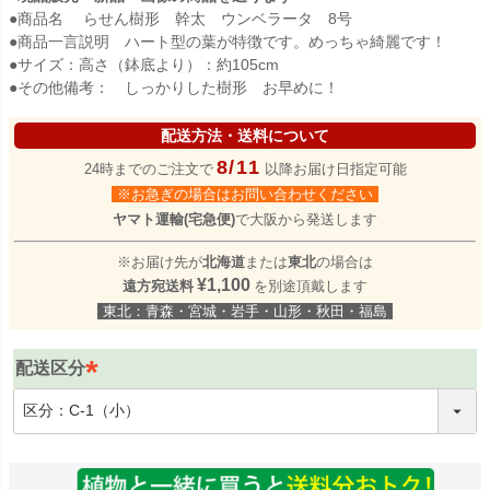
●商品名 らせん樹形 幹太 ウンベラータ 8号
●商品一言説明 ハート型の葉が特徴です。めっちゃ綺麗です！
●サイズ：高さ（鉢底より）：約105cm
●その他備考： しっかりした樹形 お早めに！
配送方法・送料について
8/11
24時までのご注文で
以降お届け日指定可能
※お急ぎの場合はお問い合わせください
ヤマト運輸(宅急便)
で大阪から発送します
※お届け先が
北海道
または
東北
の場合は
¥1,100
遠方宛送料
を別途頂戴します
東北：青森・宮城・岩手・山形・秋田・福島
配送区分
(
必
須
)