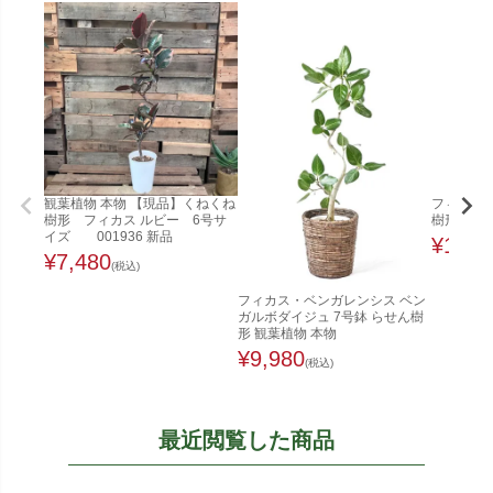
観葉植物 本物 【現品】くねくね
フィカス
樹形 フィカス ルビー 6号サ
樹形） 8
イズ 001936 新品
¥
12,8
¥
7,480
(税込)
フィカス・ベンガレンシス ベン
ガルボダイジュ 7号鉢 らせん樹
形 観葉植物 本物
¥
9,980
(税込)
最近閲覧した商品