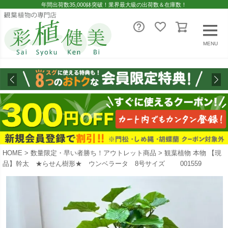
年間出荷数35,000鉢突破！業界最大級の出荷数＆在庫数！
MENU
HOME
数量限定・早い者勝ち！アウトレット商品
観葉植物 本物 【現
品】幹太 ★らせん樹形★ ウンベラータ 8号サイズ 001559