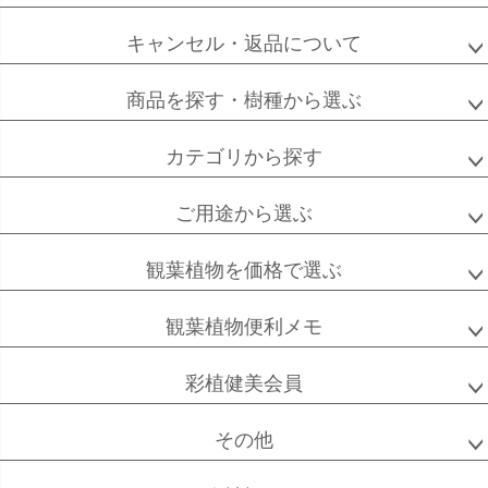
キャンセル・返品について
フィカス
フィカス
ホンコンカポック
商品を探す・樹種から選ぶ
アルテシーマ
バーガンディ
カテゴリから探す
ご用途から選ぶ
高性
ソテツ
クルシアロゼア
チャメドレア
観葉植物を価格で選ぶ
観葉植物便利メモ
ベンガル
シュガーバイン
マングーカズラ
彩植健美会員
ボダイジュ
その他