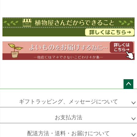
ストレチア
ストレチア
ゲッキツ
オーガスタ
ドラセナ
ドラセナ
フェニックス
ワーネッキー
マルギナータ
ロベレニー
エバーフレッシュ
シュロチク
メキシコ
ケンチャヤシ
ペー
ジト
ギフトラッピング、メッセージについて
ップ
へ
お支払方法
ソフォラ
ザミオクルカス
フランスゴム
ミクロフィラ
配送方法・送料・お届けについて