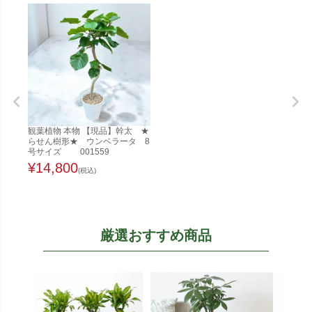
観葉植物 本物 【現品】幹太 ★
らせん樹形★ ウンベラータ 8
号サイズ 001559
¥
14,800
(税込)
厳選おすすめ商品