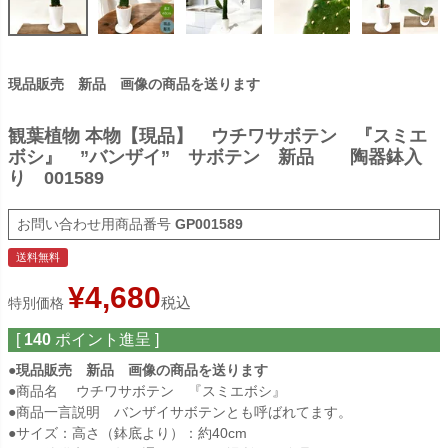
現品販売 新品 画像の商品を送ります
観葉植物 本物【現品】 ウチワサボテン 『スミエ
ボシ』 ”バンザイ” サボテン 新品 陶器鉢入
り 001589
商品番号
GP001589
送料無料
¥
4,680
税込
特別価格
[
140
ポイント進呈 ]
●現品販売 新品 画像の商品を送ります
●商品名 ウチワサボテン 『スミエボシ』
●商品一言説明 バンザイサボテンとも呼ばれてます。
●サイズ：高さ（鉢底より）：約40cm