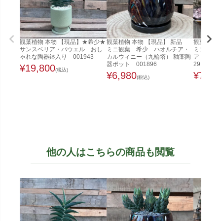
観葉植物 本物 【現品】★希少★
観葉植物 本物 【現品】 新品
観葉植物 
サンスベリア・パウエル おし
ミニ観葉 希少 ハオルチア・
ミニ観葉
ゃれな陶器鉢入り 001943
カルウィニー（九輪塔） 釉薬陶
ア キルキ
器ポット 001896
29
¥
19,800
(税込)
¥
6,980
¥
7,98
(税込)
他の人はこちらの商品も閲覧