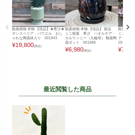
観葉植物 本物 【現品】★希少★
観葉植物 本物 【現品】 新品
観葉植物 
サンスベリア・パウエル おし
ミニ観葉 希少 ハオルチア・
ミニ観葉
ゃれな陶器鉢入り 001943
カルウィニー（九輪塔） 釉薬陶
ア キルキ
器ポット 001896
29
¥
19,800
(税込)
¥
6,980
¥
7,98
(税込)
最近閲覧した商品