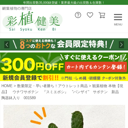
年間出荷数35,000鉢突破！業界最大級の出荷数＆在庫数！
MENU
HOME
数量限定・早い者勝ち！アウトレット商品
観葉植物 本物【現
品】 ウチワサボテン 『スミエボシ』 ”バンザイ” サボテン 新品
陶器鉢入り 001589