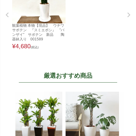
観葉植物 本物【現品】 ウチワ
サボテン 『スミエボシ』 ”バ
ンザイ” サボテン 新品 陶
器鉢入り 001589
¥
4,680
(税込)
厳選おすすめ商品