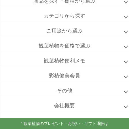
商品を探す・樹種から選ぶ
アルテシーマ
バーガンディ
カテゴリから探す
ご用途から選ぶ
高性
ソテツ
クルシアロゼア
チャメドレア
観葉植物を価格で選ぶ
観葉植物便利メモ
ベンガル
シュガーバイン
マングーカズラ
彩植健美会員
ボダイジュ
その他
会社概要
ゴールドクレスト
ケンチャヤシ
チャメドレア
セフリジー
“ 観葉植物のプレゼント・お祝い・ギフト通販は