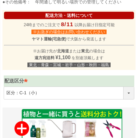
●その他備考： 年間通して明るい場所での管理してください
配送方法・送料について
8/11
24時までのご注文で
以降お届け日指定可能
※お急ぎの場合はお問い合わせください
ヤマト運輸(宅急便)
で大阪から発送します
※お届け先が
北海道
または
東北
の場合は
¥1,100
遠方宛送料
を別途頂戴します
東北：青森・宮城・岩手・山形・秋田・福島
配送区分
(
必
須
)