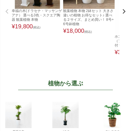
幸福の木(ドラセナ・マッサンゲ
観葉植物 本物 2鉢セット 大きさ
アナ） 選べる3色・スクエア陶
違いの植物 お得なセット♪ 選べ
器 観葉植物 本物
る２サイズ、まとめ買い！ 8号+
6号鉢植物
¥
19,800
(税込)
¥
18,000
(税込)
ホンコンカ
（ファイ
付 観葉植
¥
32,0
植物から選ぶ