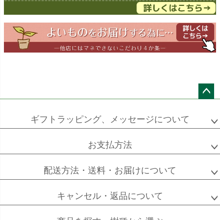
ドラセナ
ドラセナ
フェニックス
ワーネッキー
マルギナータ
ロベレニー
エバーフレッシュ
シュロチク
メキシコ
ケンチャヤシ
ペー
ジト
ギフトラッピング、メッセージについて
ップ
へ
お支払方法
ソフォラ
ザミオクルカス
フランスゴム
ミクロフィラ
配送方法・送料・お届けについて
キャンセル・返品について
フィカス
フィカス
ホンコンカポック