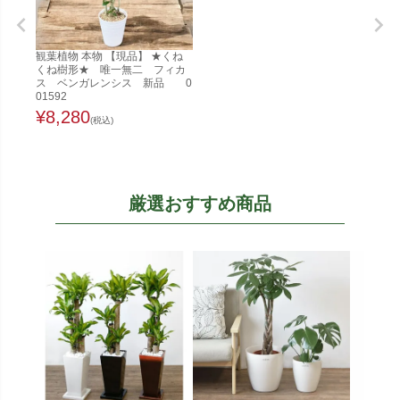
観葉植物 本物 【現品】 ★くね
くね樹形★ 唯一無二 フィカ
ス ベンガレンシス 新品 0
01592
¥
8,280
(税込)
厳選おすすめ商品