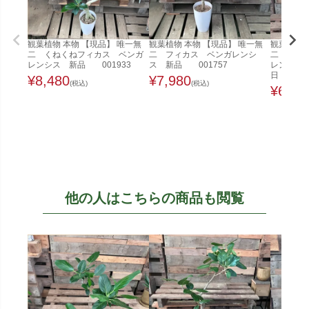
観葉植物 本物 【現品】 唯一無
観葉植物 本物 【現品】 唯一無
観葉植物 
二 くねくねフィカス ベンガ
二 フィカス ベンガレンシ
二 くね
レンシス 新品 001933
ス 新品 001757
レンシス 
日
¥
8,480
¥
7,980
(税込)
(税込)
¥
6,48
他の人はこちらの商品も閲覧