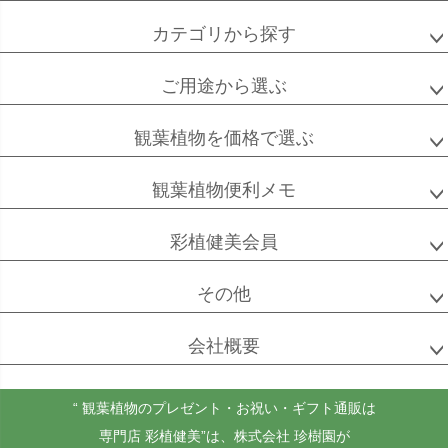
カテゴリから探す
ご用途から選ぶ
高性
ソテツ
クルシアロゼア
チャメドレア
観葉植物を価格で選ぶ
観葉植物便利メモ
ベンガル
シュガーバイン
マングーカズラ
彩植健美会員
ボダイジュ
その他
会社概要
ゴールドクレスト
ケンチャヤシ
チャメドレア
セフリジー
“ 観葉植物のプレゼント・お祝い・ギフト通販は
専門店 彩植健美”
は、株式会社 珍樹園が