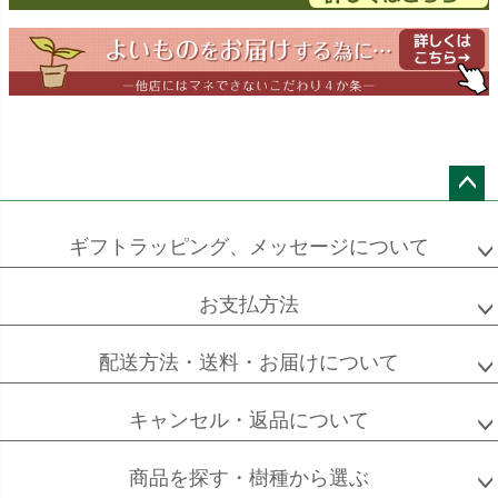
ドラセナ
ドラセナ
フェニックス
ワーネッキー
マルギナータ
ロベレニー
エバーフレッシュ
シュロチク
メキシコ
ケンチャヤシ
ペー
ジト
ギフトラッピング、メッセージについて
ップ
へ
お支払方法
ソフォラ
ザミオクルカス
フランスゴム
ミクロフィラ
配送方法・送料・お届けについて
キャンセル・返品について
フィカス
フィカス
ホンコンカポック
商品を探す・樹種から選ぶ
アルテシーマ
バーガンディ