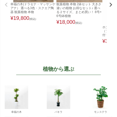
幸福の木(ドラセナ・マッサンゲ
観葉植物 本物 2鉢セット 大きさ
アナ） 選べる3色・スクエア陶
違いの植物 お得なセット♪ 選べ
器 観葉植物 本物
る２サイズ、まとめ買い！ 8号+
6号鉢植物
¥
19,800
(税込)
¥
18,000
(税込)
ホンコンカ
（ファイ
付 観葉植
¥
32,0
植物から選ぶ
幸福の木
パキラ
モンステラ