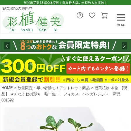
年間出荷数35,000鉢突破！業界最大級の出荷数＆在庫数！
MENU
HOME
数量限定・早い者勝ち！アウトレット商品
観葉植物 本物 【現
品】 ★くねくね樹形★ 唯一無二 フィカス ベンガレンシス 新品
001592