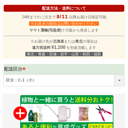
配送方法・送料について
8/11
24時までのご注文で
以降お届け日指定可能
※お急ぎの場合はお問い合わせください
ヤマト運輸(宅急便)
で大阪から発送します
※お届け先が
北海道
または
東北
の場合は
¥1,100
遠方宛送料
を別途頂戴します
東北：青森・宮城・岩手・山形・秋田・福島
配送区分
(
必
須
)