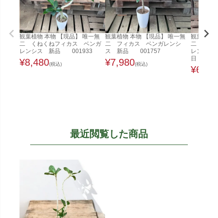
観葉植物 本物 【現品】 唯一無
観葉植物 本物 【現品】 唯一無
観葉植物 
二 くねくねフィカス ベンガ
二 フィカス ベンガレンシ
二 くね
レンシス 新品 001933
ス 新品 001757
レンシス 
日
¥
8,480
¥
7,980
(税込)
(税込)
¥
6,48
最近閲覧した商品