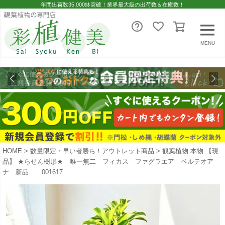
年間出荷数35,000鉢突破！業界最大級の出荷数＆在庫数！
MENU
HOME
数量限定・早い者勝ち！アウトレット商品
観葉植物 本物 【現
品】 ★らせん樹形★ 唯一無二 フィカス ファグラエア ベルテオア
ナ 新品 001617