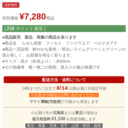
送料無料
¥
7,280
税込
特別価格
[
218
ポイント進呈 ]
●現品販売 新品 画像の商品を送ります
●商品名 らせん樹形 フィカス ファグラエア ベルテオアナ
●商品一言説明 鮮やかな葉色： 明るいライムグリーンとグリーンの
斑が美しく、お部屋を明るく彩ります。
●サイズ：高さ（鉢底より）：約60cm
●その他備考 唯一無二の樹形。斑入りの葉が綺麗です
配送方法・送料について
8/14
24時までのご注文で
以降お届け日指定可能
※お急ぎの場合はお問い合わせください
ヤマト運輸(宅急便)
で大阪から発送します
※お届け先が
北海道
または
東北
の場合は
¥1,100
遠方宛送料
を別途頂戴します
東北：青森・宮城・岩手・山形・秋田・福島