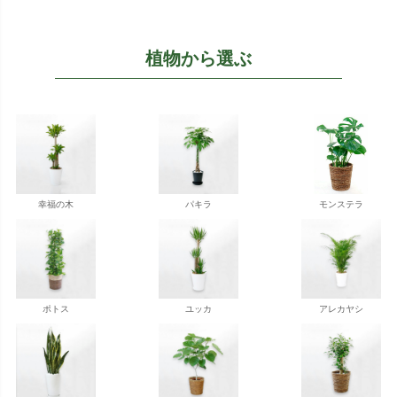
植物から選ぶ
幸福の木
パキラ
モンステラ
ポトス
ユッカ
アレカヤシ