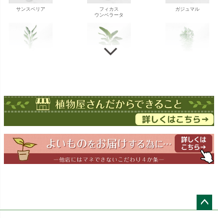
サンスベリア
フィカス
ガジュマル
ウンベラータ
ストレチア
ストレチア
ゲッキツ
オーガスタ
ドラセナ
ドラセナ
フェニックス
ワーネッキー
マルギナータ
ロベレニー
エバーフレッシュ
シュロチク
メキシコ
ケンチャヤシ
ペー