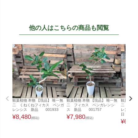
他の人はこちらの商品も閲覧
観葉植物 本物 【現品】 唯一無
観葉植物 本物 【現品】 唯一無
観葉植物 
二 くねくねフィカス ベンガ
二 フィカス ベンガレンシ
二 くね
レンシス 新品 001933
ス 新品 001757
レンシス 
日
¥
8,480
¥
7,980
(税込)
(税込)
¥
6,48