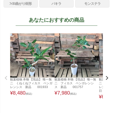
ﾌｨｶｽ曲がり樹形
パキラ
モンステラ
あなたにおすすめの商品
観葉植物 本物 【現品】 唯一無
観葉植物 本物 【現品】 唯一無
観葉植物 
二 くねくねフィカス ベンガ
二 フィカス ベンガレンシ
二 くね
レンシス 新品 001933
ス 新品 001757
レンシス 
日
¥
8,480
¥
7,980
(税込)
(税込)
¥
6,48