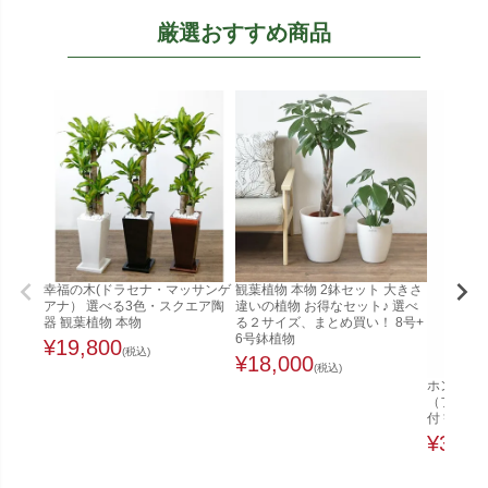
厳選おすすめ商品
幸福の木(ドラセナ・マッサンゲ
観葉植物 本物 2鉢セット 大きさ
アナ） 選べる3色・スクエア陶
違いの植物 お得なセット♪ 選べ
器 観葉植物 本物
る２サイズ、まとめ買い！ 8号+
6号鉢植物
¥
19,800
(税込)
¥
18,000
(税込)
ホンコンカ
（ファイ
付 観葉植
¥
32,0