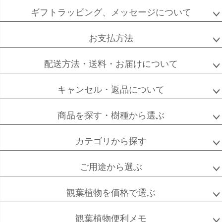
ジト
ギフトラッピング、メッセージについて
ップ
へ
お支払方法
ソフォラ
ザミオクルカス
フランスゴム
ミクロフィラ
配送方法・送料・お届けについて
キャンセル・返品について
フィカス
フィカス
ホンコンカポック
商品を探す・樹種から選ぶ
アルテシーマ
バーガンディ
カテゴリから探す
ご用途から選ぶ
高性
ソテツ
クルシアロゼア
チャメドレア
観葉植物を価格で選ぶ
観葉植物便利メモ