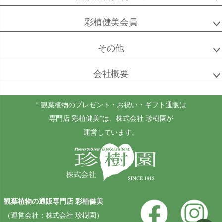
ベンガル
シュガーバイン
マングーカズラ
彩植健美会員
ボダイジュ
その他
会社概要
ゴールドクレスト
ケンチャヤシ
チャメドレア
セフリジー
“ 観葉植物のプレゼント・お祝い・ギフト通販は
専門店 彩植健美”
は、株式会社 珍樹園が
運営しています。
ホヤ
アンスリウム
もみの木
カルノーサ
観葉植物の通販専門店 彩植健美
その他
その他
（運営会社：株式会社 珍樹園）
（屋外用）