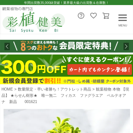
年間出荷数35,000鉢突破！業界最大級の出荷数＆在庫数！
MENU
HOME
数量限定・早い者勝ち！アウトレット商品
観葉植物 本物 【現
品】 ★らせん樹形★ 唯一無二 フィカス ファグラエア ベルテオア
ナ 新品 001621