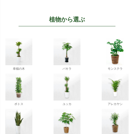
植物から選ぶ
幸福の木
パキラ
モンステラ
ポトス
ユッカ
アレカヤシ