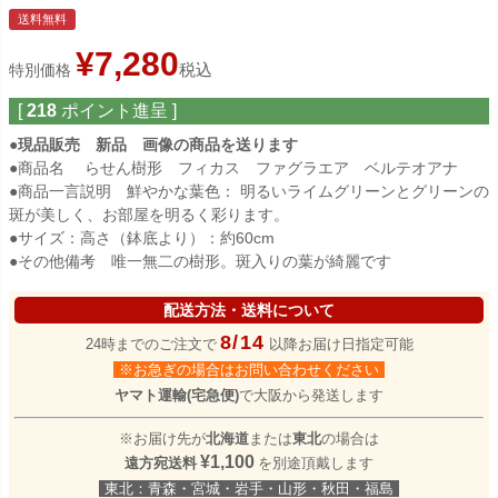
送料無料
¥
7,280
税込
特別価格
[
218
ポイント進呈 ]
●現品販売 新品 画像の商品を送ります
●商品名 らせん樹形 フィカス ファグラエア ベルテオアナ
●商品一言説明 鮮やかな葉色： 明るいライムグリーンとグリーンの
斑が美しく、お部屋を明るく彩ります。
●サイズ：高さ（鉢底より）：約60cm
●その他備考 唯一無二の樹形。斑入りの葉が綺麗です
配送方法・送料について
8/14
24時までのご注文で
以降お届け日指定可能
※お急ぎの場合はお問い合わせください
ヤマト運輸(宅急便)
で大阪から発送します
※お届け先が
北海道
または
東北
の場合は
¥1,100
遠方宛送料
を別途頂戴します
東北：青森・宮城・岩手・山形・秋田・福島