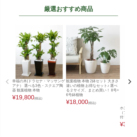
厳選おすすめ商品
幸福の木(ドラセナ・マッサンゲ
観葉植物 本物 2鉢セット 大きさ
アナ） 選べる3色・スクエア陶
違いの植物 お得なセット♪ 選べ
器 観葉植物 本物
る２サイズ、まとめ買い！ 8号+
6号鉢植物
¥
19,800
(税込)
¥
18,000
(税込)
ホンコンカ
（ファイ
付 観葉植
¥
32,0