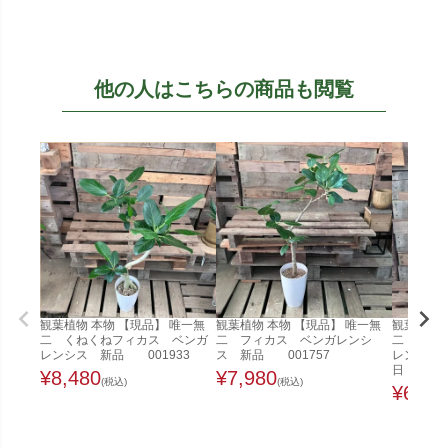
他の人はこちらの商品も閲覧
観葉植物 本物 【現品】 唯一無
観葉植物 本物 【現品】 唯一無
観葉植物 
二 くねくねフィカス ベンガ
二 フィカス ベンガレンシ
二 くね
レンシス 新品 001933
ス 新品 001757
レンシス 
日
¥
8,480
¥
7,980
(税込)
(税込)
¥
6,48