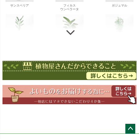
サンスベリア
フィカス
ガジュマル
ウンベラータ
ストレチア
ストレチア
ゲッキツ
オーガスタ
ドラセナ
ドラセナ
フェニックス
ワーネッキー
マルギナータ
ロベレニー
エバーフレッシュ
シュロチク
メキシコ
ケンチャヤシ
ペー