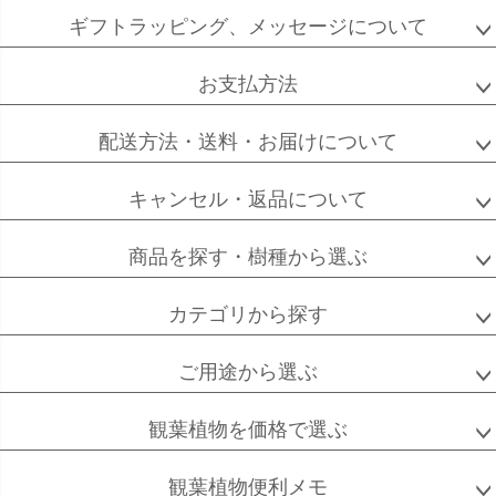
ジト
ギフトラッピング、メッセージについて
ップ
へ
お支払方法
ソフォラ
ザミオクルカス
フランスゴム
ミクロフィラ
配送方法・送料・お届けについて
キャンセル・返品について
フィカス
フィカス
ホンコンカポック
商品を探す・樹種から選ぶ
アルテシーマ
バーガンディ
カテゴリから探す
ご用途から選ぶ
高性
ソテツ
クルシアロゼア
チャメドレア
観葉植物を価格で選ぶ
観葉植物便利メモ