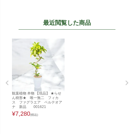
最近閲覧した商品
観葉植物 本物 【現品】 ★らせ
ん樹形★ 唯一無二 フィカ
ス ファグラエア ベルテオア
ナ 新品 001621
¥
7,280
(税込)