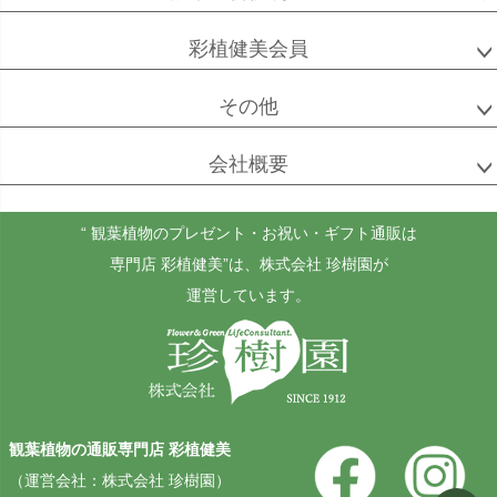
ベンガル
シュガーバイン
マングーカズラ
彩植健美会員
ボダイジュ
その他
会社概要
ゴールドクレスト
ケンチャヤシ
チャメドレア
セフリジー
“ 観葉植物のプレゼント・お祝い・ギフト通販は
専門店 彩植健美”
は、株式会社 珍樹園が
運営しています。
ホヤ
アンスリウム
もみの木
カルノーサ
観葉植物の通販専門店 彩植健美
その他
その他
（運営会社：株式会社 珍樹園）
（屋外用）