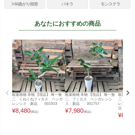
ﾌｨｶｽ曲がり樹形
パキラ
モンステラ
あなたにおすすめの商品
観葉植物 本物 【現品】 唯一無
観葉植物 本物 【現品】 唯一無
観葉植物 
二 くねくねフィカス ベンガ
二 フィカス ベンガレンシ
二 くね
レンシス 新品 001933
ス 新品 001757
レンシス 
日
¥
8,480
¥
7,980
(税込)
(税込)
¥
6,48