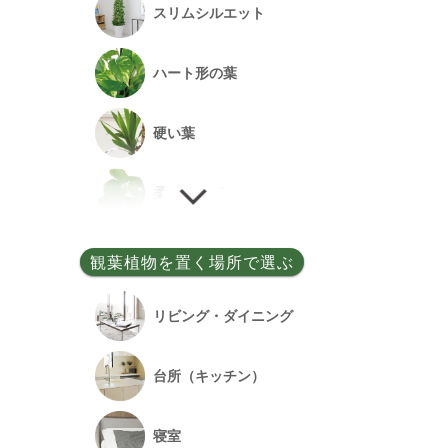
スリムシルエット
事務所開設祝い
ハート形の葉
落成祝い
硬い葉
餞別
柔らかい葉
細い葉
観葉植物を置く場所で選ぶ
丸い葉
リビング・ダイニング
多肉質の葉
台所（キッチン）
寝室