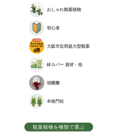
おしゃれ観葉植物
初心者
大阪市近郊超大型観葉
鉢カバー 資材・他
胡蝶蘭
本格門松
観葉植物を種類で選ぶ