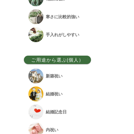
ベンガルボダイジュ
寒さに比較的強い
フランスゴム
手入れがしやすい
アレカヤシ
ご用途から選ぶ(個人）
アンスリウム
新築祝い
オーガスタ
結婚祝い
シュロチク
結婚記念日
幸福の木
内祝い