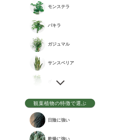
モンステラ
パキラ
ガジュマル
サンスベリア
ポトス
ゲッキツ
観葉植物の特徴で選ぶ
ウンベラータ
日陰に強い
アルテシーマ
乾燥に強い