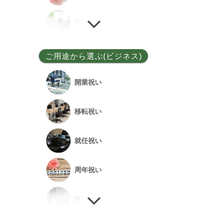
ユッカ
引越し祝い
その他
誕生日祝い
ご用途から選ぶ(ビジネス)
敬老の日
開業祝い
新居祝い
移転祝い
退院祝い
就任祝い
改築祝い
周年祝い
開店祝い