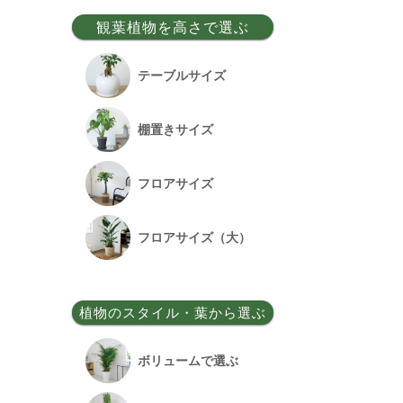
事務所移転祝い
観葉植物を高さで選ぶ
昇格祝い
テーブルサイズ
開所祝い
棚置きサイズ
改装祝い
フロアサイズ
昇進祝い
フロアサイズ（大）
開院祝い
植物のスタイル・葉から選ぶ
竣工祝い
ボリュームで選ぶ
退職祝い