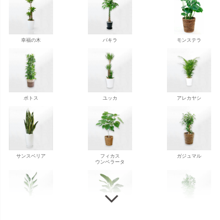
幸福の木
パキラ
モンステラ
ポトス
ユッカ
アレカヤシ
サンスベリア
フィカス
ガジュマル
ウンベラータ
ストレチア
ストレチア
ゲッキツ