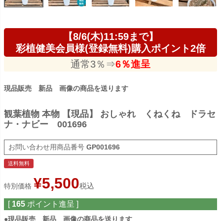
【8/6(木)11:59まで】
彩植健美会員様(登録無料)購入ポイント2倍
通常3％⇒
6％進呈
現品販売 新品 画像の商品を送ります
観葉植物 本物 【現品】 おしゃれ くねくね ドラセ
ナ・ナビー 001696
商品番号
GP001696
送料無料
¥
5,500
税込
特別価格
[
165
ポイント進呈 ]
●
現品販売 新品 画像の商品を送ります