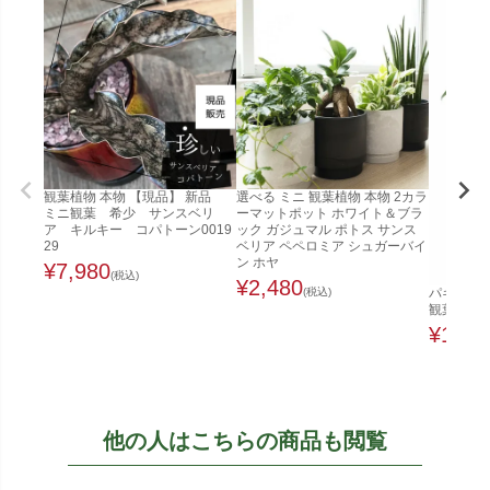
観葉植物 本物 【現品】 新品
選べる ミニ 観葉植物 本物 2カラ
ミニ観葉 希少 サンスベリ
ーマットポット ホワイト＆ブラ
ア キルキー コパトーン0019
ック ガジュマル ポトス サンス
29
ベリア ペペロミア シュガーバイ
ン ホヤ
¥
7,980
(税込)
¥
2,480
(税込)
パキラ 8
観葉植物 
¥
12,8
他の人はこちらの商品も閲覧