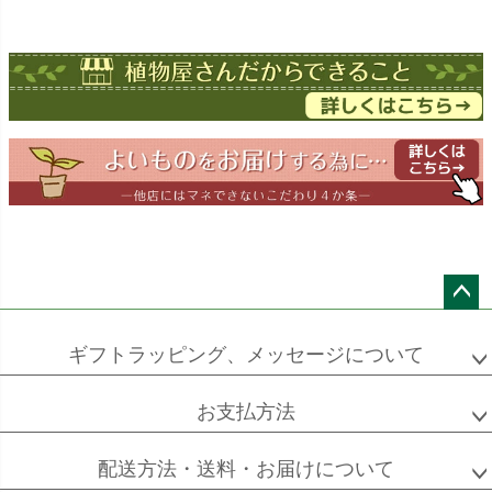
オーガスタ
ドラセナ
ドラセナ
フェニックス
ワーネッキー
マルギナータ
ロベレニー
エバーフレッシュ
シュロチク
メキシコ
ケンチャヤシ
ペー
ジト
ギフトラッピング、メッセージについて
ップ
へ
お支払方法
ソフォラ
ザミオクルカス
フランスゴム
ミクロフィラ
配送方法・送料・お届けについて