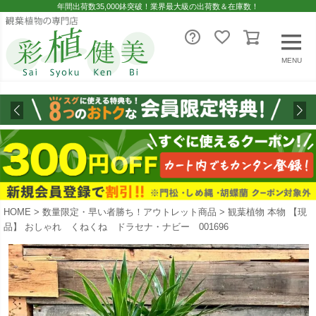
年間出荷数35,000鉢突破！業界最大級の出荷数＆在庫数！
MENU
HOME
数量限定・早い者勝ち！アウトレット商品
観葉植物 本物 【現
品】 おしゃれ くねくね ドラセナ・ナビー 001696