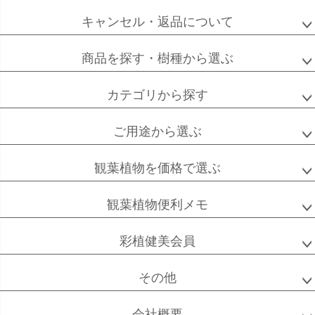
キャンセル・返品について
フィカス
フィカス
ホンコンカポック
商品を探す・樹種から選ぶ
アルテシーマ
バーガンディ
カテゴリから探す
ご用途から選ぶ
高性
ソテツ
クルシアロゼア
チャメドレア
観葉植物を価格で選ぶ
観葉植物便利メモ
ベンガル
シュガーバイン
マングーカズラ
彩植健美会員
ボダイジュ
その他
会社概要