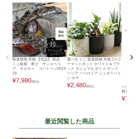
観葉植物 本物 【現品】 新品
選べる ミニ 観葉植物 本物 2カラ
ミニ観葉 希少 サンスベリ
ーマットポット ホワイト＆ブラ
ア キルキー コパトーン0019
ック ガジュマル ポトス サンス
29
ベリア ペペロミア シュガーバイ
ン ホヤ
¥
7,980
(税込)
¥
2,480
(税込)
パキラ 8
観葉植物 
¥
12,8
最近閲覧した商品