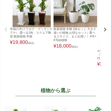
幸福の木(ドラセナ・マッサンゲ
観葉植物 本物 2鉢セット 大きさ
アナ） 選べる3色・スクエア陶
違いの植物 お得なセット♪ 選べ
器 観葉植物 本物
る２サイズ、まとめ買い！ 8号+
6号鉢植物
¥
19,800
(税込)
¥
18,000
(税込)
ホンコンカ
（ファイ
付 観葉植
¥
32,0
植物から選ぶ