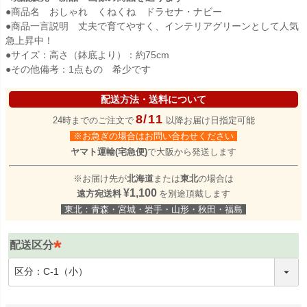
●商品名 おしゃれ くねくね ドラセナ・ナビー
●商品一言説明 丈夫で育てやすく、インテリアグリーンとして人気
急上昇中！
●サイズ：高さ（鉢底より）：約75cm
●その他備考：1点もの 希少です
配送方法・送料について
8/11
24時までのご注文で
以降お届け日指定可能
※お急ぎの場合はお問い合わせください
ヤマト運輸(宅急便)
で大阪から発送します
※お届け先が
北海道
または
東北
の場合は
¥1,100
遠方宛送料
を別途頂戴します
東北：青森・宮城・岩手・山形・秋田・福島
配送区分
(
必
須