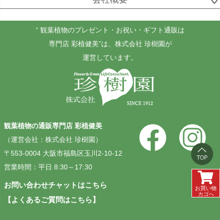
ゴールドクレスト
ケンチャヤシ
チャメドレア
セフリジー
“ 観葉植物のプレゼント・お祝い・ギフト通販は
専門店 彩植健美”
は、株式会社 珍樹園が
運営しています。
ホヤ
アンスリウム
もみの木
カルノーサ
観葉植物の通販専門店 彩植健美
その他
その他
（運営会社：株式会社 珍樹園）
（屋外用）
〒553-0004 大阪市福島区玉川2-10-12
営業時間：平日 8:30～17:30
お問い合わせチャットはこちら
お買い物
カゴへ
【よくあるご質問はこちら】