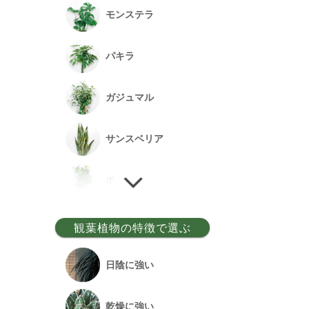
モンステラ
パキラ
ガジュマル
サンスベリア
ポトス
ゲッキツ
観葉植物の特徴で選ぶ
ウンベラータ
日陰に強い
アルテシーマ
乾燥に強い