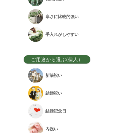
ベンガルボダイジュ
寒さに比較的強い
フランスゴム
手入れがしやすい
アレカヤシ
ご用途から選ぶ(個人）
アンスリウム
新築祝い
オーガスタ
結婚祝い
シュロチク
結婚記念日
幸福の木
内祝い