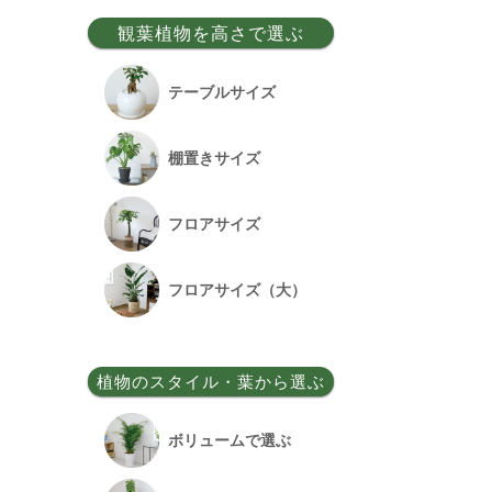
事務所移転祝い
観葉植物を高さで選ぶ
昇格祝い
テーブルサイズ
開所祝い
棚置きサイズ
改装祝い
フロアサイズ
昇進祝い
フロアサイズ（大）
開院祝い
植物のスタイル・葉から選ぶ
竣工祝い
ボリュームで選ぶ
退職祝い