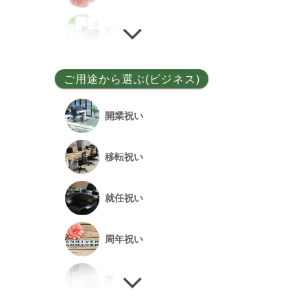
ユッカ
引越し祝い
その他
誕生日祝い
ご用途から選ぶ(ビジネス)
敬老の日
開業祝い
新居祝い
移転祝い
退院祝い
就任祝い
改築祝い
周年祝い
開店祝い