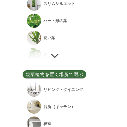
スリムシルエット
事務所開設祝い
ハート形の葉
落成祝い
硬い葉
餞別
柔らかい葉
細い葉
観葉植物を置く場所で選ぶ
丸い葉
リビング・ダイニング
多肉質の葉
台所（キッチン）
寝室