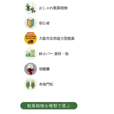
おしゃれ観葉植物
初心者
大阪市近郊超大型観葉
鉢カバー 資材・他
胡蝶蘭
本格門松
観葉植物を種類で選ぶ