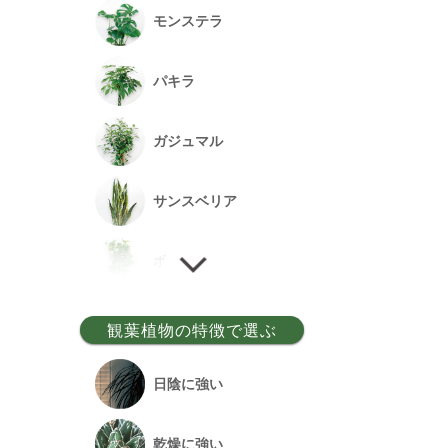
モンステラ
パキラ
ガジュマル
サンスベリア
ポトス
ゲッキツ
観葉植物の特徴で選ぶ
ウンベラータ
日陰に強い
アルテシーマ
乾燥に強い