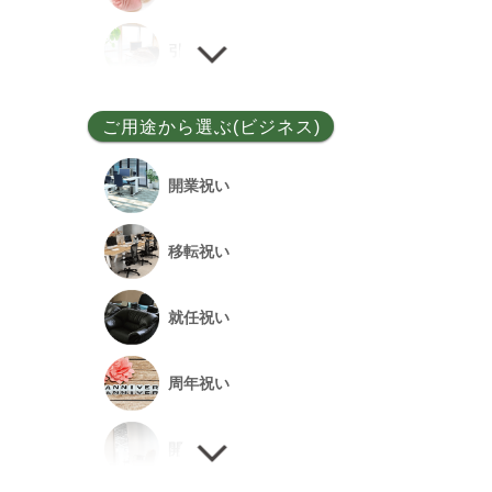
ユッカ
引越し祝い
その他
誕生日祝い
ご用途から選ぶ(ビジネス)
敬老の日
開業祝い
新居祝い
移転祝い
退院祝い
就任祝い
改築祝い
周年祝い
開店祝い