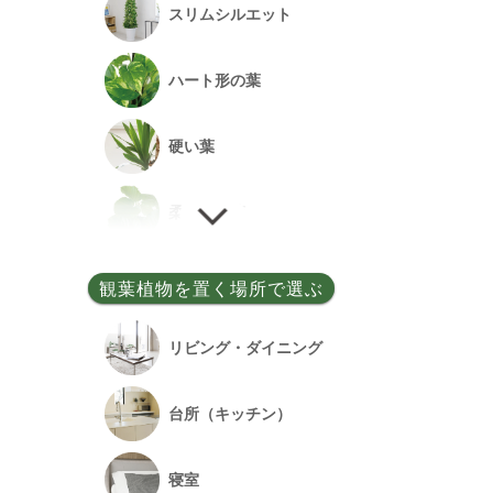
スリムシルエット
事務所開設祝い
ハート形の葉
落成祝い
硬い葉
餞別
柔らかい葉
細い葉
観葉植物を置く場所で選ぶ
丸い葉
リビング・ダイニング
多肉質の葉
台所（キッチン）
寝室