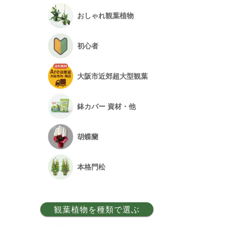
おしゃれ観葉植物
初心者
大阪市近郊超大型観葉
鉢カバー 資材・他
胡蝶蘭
本格門松
観葉植物を種類で選ぶ