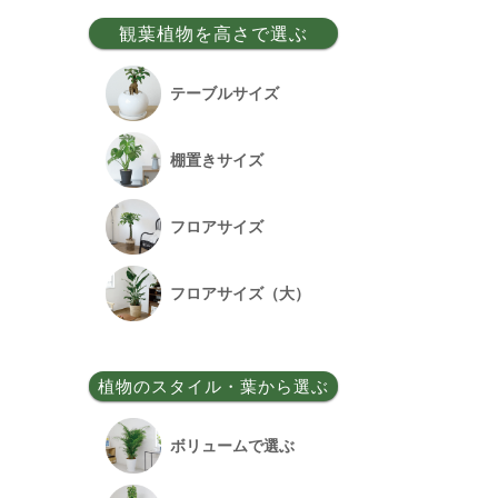
事務所移転祝い
観葉植物を高さで選ぶ
昇格祝い
テーブルサイズ
開所祝い
棚置きサイズ
改装祝い
フロアサイズ
昇進祝い
フロアサイズ（大）
開院祝い
植物のスタイル・葉から選ぶ
竣工祝い
ボリュームで選ぶ
退職祝い