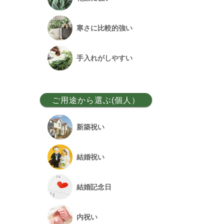
ベンガルボダイジュ
寒さに比較的強い
フランスゴム
手入れがしやすい
アレカヤシ
ご用途から選ぶ(個人）
アンスリウム
新築祝い
オーガスタ
結婚祝い
シュロチク
結婚記念日
幸福の木
内祝い