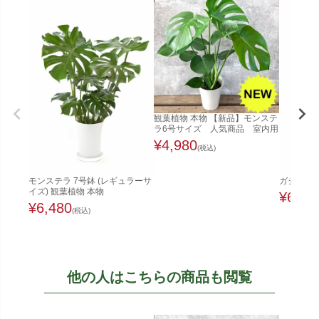
観葉植物 本物 【新品】モンステ
ラ6号サイズ 人気商品 室内用
¥
4,980
(税込)
モンステラ 7号鉢 (レギュラーサ
ガジュマル
イズ) 観葉植物 本物
¥
6,48
¥
6,480
(税込)
他の人はこちらの商品も閲覧