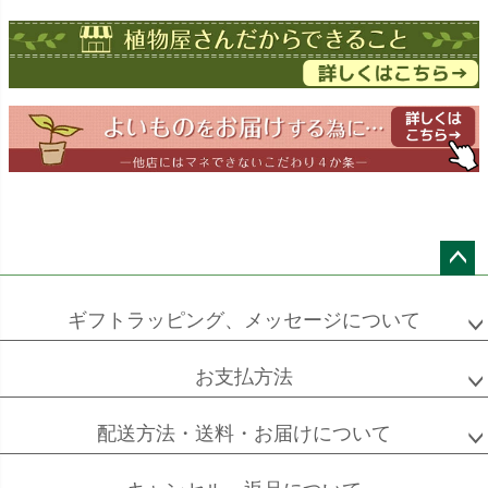
ドラセナ
ドラセナ
フェニックス
ワーネッキー
マルギナータ
ロベレニー
エバーフレッシュ
シュロチク
メキシコ
ケンチャヤシ
ペー
ジト
ギフトラッピング、メッセージについて
ップ
へ
お支払方法
ソフォラ
ザミオクルカス
フランスゴム
ミクロフィラ
配送方法・送料・お届けについて