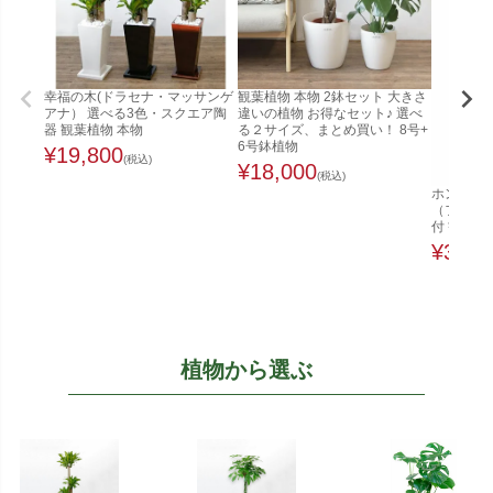
幸福の木(ドラセナ・マッサンゲ
観葉植物 本物 2鉢セット 大きさ
アナ） 選べる3色・スクエア陶
違いの植物 お得なセット♪ 選べ
器 観葉植物 本物
る２サイズ、まとめ買い！ 8号+
6号鉢植物
¥
19,800
(税込)
¥
18,000
(税込)
ホンコンカ
（ファイ
付 観葉植
¥
32,0
植物から選ぶ