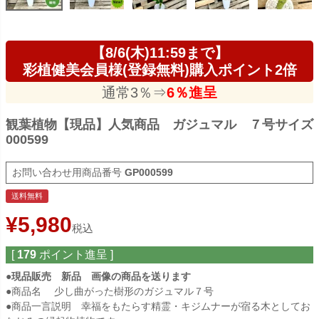
【8/6(木)11:59まで】
彩植健美会員様(登録無料)購入ポイント2倍
通常3％⇒
6％進呈
観葉植物【現品】人気商品 ガジュマル ７号サイズ
000599
商品番号
GP000599
送料無料
¥
5,980
税込
[
179
ポイント進呈 ]
●現品販売 新品 画像の商品を送ります
●商品名 少し曲がった樹形のガジュマル７号
●商品一言説明 幸福をもたらす精霊・キジムナーが宿る木としてお