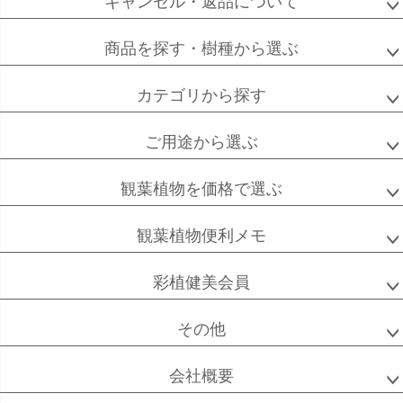
キャンセル・返品について
フィカス
フィカス
ホンコンカポック
商品を探す・樹種から選ぶ
アルテシーマ
バーガンディ
カテゴリから探す
ご用途から選ぶ
高性
ソテツ
クルシアロゼア
チャメドレア
観葉植物を価格で選ぶ
観葉植物便利メモ
ベンガル
シュガーバイン
マングーカズラ
彩植健美会員
ボダイジュ
その他
会社概要
ゴールドクレスト
ケンチャヤシ
チャメドレア
セフリジー