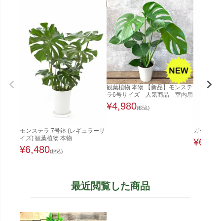
観葉植物 本物 【新品】モンステ
ラ6号サイズ 人気商品 室内用
¥
4,980
(税込)
モンステラ 7号鉢 (レギュラーサ
ガジュマル
イズ) 観葉植物 本物
¥
6,48
¥
6,480
(税込)
最近閲覧した商品