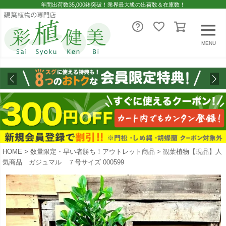
年間出荷数35,000鉢突破！業界最大級の出荷数＆在庫数！
MENU
HOME
数量限定・早い者勝ち！アウトレット商品
観葉植物【現品】人
気商品 ガジュマル ７号サイズ 000599