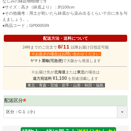
なじみの縁起物植物です
●サイズ：高さ（鉢底より）：約100cm
●その他備考：用土が乾いたら鉢底から染み出るくらい十分に水を与
えましょう。。
●商品コード；GP000599
配送方法・送料について
8/11
24時までのご注文で
以降お届け日指定可能
※お急ぎの場合はお問い合わせください
ヤマト運輸(宅急便)
で大阪から発送します
※お届け先が
北海道
または
東北
の場合は
¥1,100
遠方宛送料
を別途頂戴します
東北：青森・宮城・岩手・山形・秋田・福島
配送区分
(
必
須
)