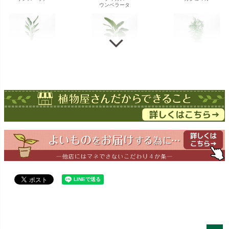
ウンベラータ
ストレチア
ストレチア
ゲッキツ
オーガスタ
ドラセナ
ドラセナ
フェニックス
ワーネッキー
マルギナータ
ロベレニー
エバーフレッシュ
シュロチク
メキシコ
ケンチャヤシ