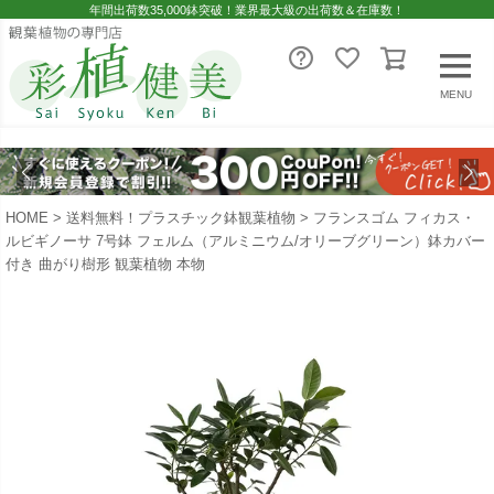
年間出荷数35,000鉢突破！業界最大級の出荷数＆在庫数！
MENU
HOME
送料無料！プラスチック鉢観葉植物
フランスゴム フィカス・
ルビギノーサ 7号鉢 フェルム（アルミニウム/オリーブグリーン）鉢カバー
付き 曲がり樹形 観葉植物 本物