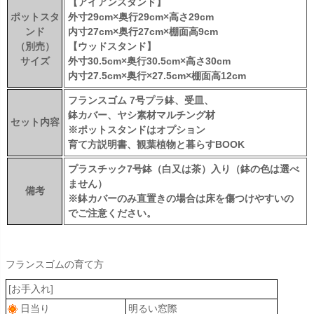
【アイアンスタンド】
ポットスタ
外寸29cm×奥行29cm×高さ29cm
ンド
内寸27cm×奥行27cm×棚面高9cm
（別売）
【ウッドスタンド】
サイズ
外寸30.5cm×奥行30.5cm×高さ30cm
内寸27.5cm×奥行×27.5cm×棚面高12cm
フランスゴム 7号プラ鉢、受皿、
鉢カバー、ヤシ素材マルチング材
セット内容
※ポットスタンドはオプション
育て方説明書、観葉植物と暮らすBOOK
プラスチック7号鉢（白又は茶）入り（鉢の色は選べ
ません）
備考
※鉢カバーのみ直置きの場合は床を傷つけやすいの
でご注意ください。
フランスゴムの育て方
[お手入れ]
日当り
明るい窓際