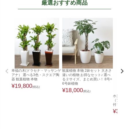
厳選おすすめ商品
幸福の木(ドラセナ・マッサンゲ
観葉植物 本物 2鉢セット 大きさ
アナ） 選べる3色・スクエア陶
違いの植物 お得なセット♪ 選べ
器 観葉植物 本物
る２サイズ、まとめ買い！ 8号+
6号鉢植物
¥
19,800
(税込)
¥
18,000
(税込)
ホンコンカ
（ファイ
付 観葉植
¥
32,0