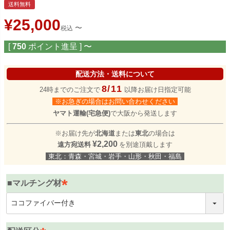
送料無料
¥
25,000
〜
税込
[
750
ポイント進呈 ]
〜
配送方法・送料について
8/11
24時までのご注文で
以降お届け日指定可能
※お急ぎの場合はお問い合わせください
ヤマト運輸(宅急便)
で大阪から発送します
※お届け先が
北海道
または
東北
の場合は
¥2,200
遠方宛送料
を別途頂戴します
東北：青森・宮城・岩手・山形・秋田・福島
■マルチング材
(
必
須