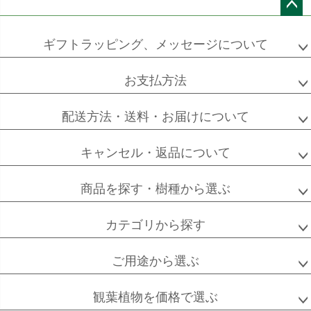
ペー
ジト
ギフトラッピング、メッセージについて
ソフォラ
ザミオクルカス
フランスゴム
ップ
ミクロフィラ
へ
お支払方法
配送方法・送料・お届けについて
フィカス
フィカス
ホンコンカポック
アルテシーマ
バーガンディ
キャンセル・返品について
商品を探す・樹種から選ぶ
カテゴリから探す
高性
ソテツ
クルシアロゼア
チャメドレア
ご用途から選ぶ
観葉植物を価格で選ぶ