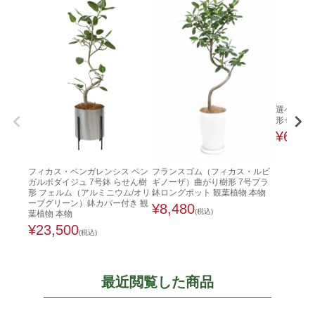
選べるフ
形セラアー
¥
6,98
フィカス・ベンガレンシス ベン
フランスゴム（フィカス・ルビ
ガルボダイジュ 7号鉢 らせん樹
ギノーザ）曲がり樹形 7号プラ
形 フェルム（アルミニウム/オリ
鉢ロングポット 観葉植物 本物
ーブグリーン）鉢カバー付き 観
¥
8,480
(税込)
葉植物 本物
¥
23,500
(税込)
最近閲覧した商品