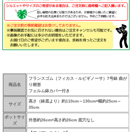
フランスゴム（フィカス・ルビギノーサ）7号鉢 曲が
商品名
り樹形
フェルム鉢カバー付き
高さ（鉢底より）約110cm～130cm×幅約25cm～
サイズ
35cm
ポットサイ
外形約26cm×高さ約26cm 底穴なし
ズ