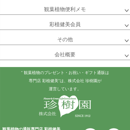
ベンガル
シュガーバイン
マングーカズラ
ボダイジュ
観葉植物便利メモ
彩植健美会員
その他
ゴールドクレスト
ケンチャヤシ
チャメドレア
セフリジー
会社概要
“ 観葉植物のプレゼント・お祝い・ギフト通販は
ホヤ
アンスリウム
もみの木
専門店 彩植健美”
は、株式会社 珍樹園が
カルノーサ
運営しています。
その他
その他
（屋外用）
観葉植物の通販専門店 彩植健美