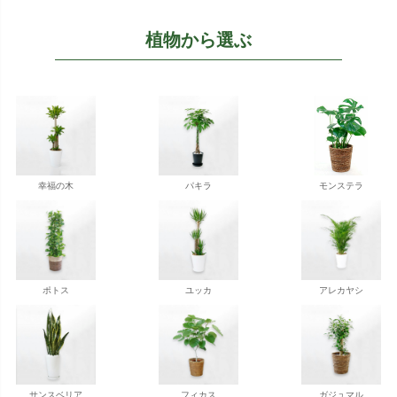
植物から選ぶ
幸福の木
パキラ
モンステラ
ポトス
ユッカ
アレカヤシ
サンスベリア
フィカス
ガジュマル