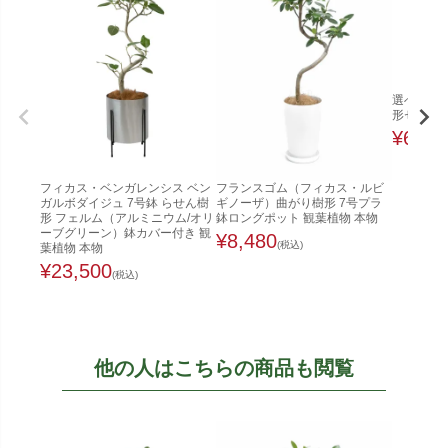
選べるフ
形セラアー
¥
6,98
フィカス・ベンガレンシス ベン
フランスゴム（フィカス・ルビ
ガルボダイジュ 7号鉢 らせん樹
ギノーザ）曲がり樹形 7号プラ
形 フェルム（アルミニウム/オリ
鉢ロングポット 観葉植物 本物
ーブグリーン）鉢カバー付き 観
¥
8,480
(税込)
葉植物 本物
¥
23,500
(税込)
他の人はこちらの商品も閲覧