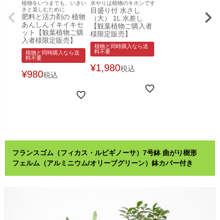
植物をいつまでも、いきい
水やりは植物のキホンです
きと楽しむために
目盛り付 水さし
肥料と活力剤の 植物
（大） 1L 水差し
あんしんイキイキセ
【観葉植物ご購入者
ット【観葉植物ご購
様限定販売】
入者様限定販売】
植物と同時購入なら送
料不要
植物と同時購入なら送
料不要
¥
1,980
税込
¥
980
税込
フランスゴム（フィカス・ルビギノーサ）7号鉢 曲がり樹形
フェルム（アルミニウム/オリーブグリーン）鉢カバー付き