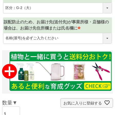
(
必
須
誤配防止のため、お届け先(送付先)が事業所様・店舗様の
)
場合は、お届け先住所欄または氏名欄に
(
必
須
)
お気に入りに登録する