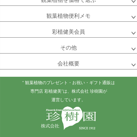
観葉植物を価格で選ぶ
ベンガル
シュガーバイン
マングーカズラ
ボダイジュ
観葉植物便利メモ
彩植健美会員
その他
ゴールドクレスト
ケンチャヤシ
チャメドレア
セフリジー
会社概要
“ 観葉植物のプレゼント・お祝い・ギフト通販は
ホヤ
アンスリウム
もみの木
専門店 彩植健美”
は、株式会社 珍樹園が
カルノーサ
運営しています。
その他
その他
（屋外用）