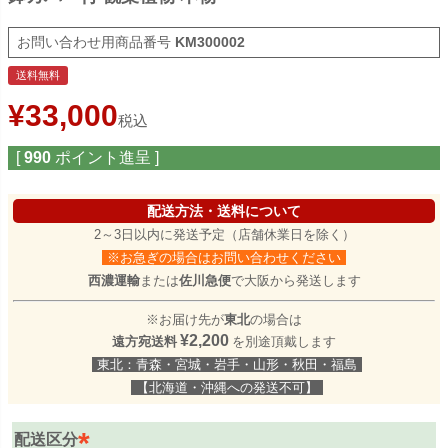
商品番号
KM300002
送料無料
¥
33,000
税込
[
990
ポイント進呈 ]
配送方法・送料について
2～3日以内に発送予定（店舗休業日を除く）
※お急ぎの場合はお問い合わせください
西濃運輸
または
佐川急便
で大阪から発送します
※お届け先が
東北
の場合は
¥2,200
遠方宛送料
を別途頂戴します
東北：青森・宮城・岩手・山形・秋田・福島
【北海道・沖縄への発送不可】
配送区分