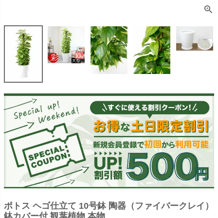
ポトス ヘゴ仕立て 10号鉢 陶器（ファイバークレイ）
鉢カバー付 観葉植物 本物