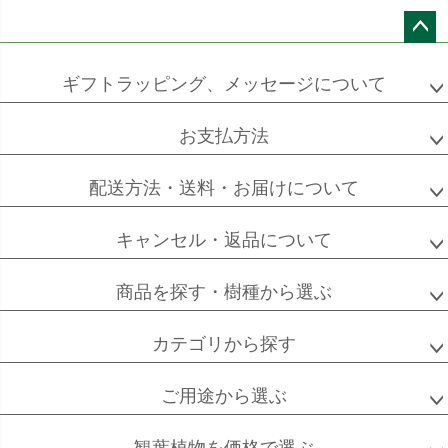
ペー
ジト
ギフトラッピング、メッセージについて
ソフォラ
ザミオクルカス
フランスゴム
ップ
ミクロフィラ
へ
お支払方法
配送方法・送料・お届けについて
フィカス
フィカス
ホンコンカポック
アルテシーマ
バーガンディ
キャンセル・返品について
商品を探す・樹種から選ぶ
カテゴリから探す
高性
ソテツ
クルシアロゼア
チャメドレア
ご用途から選ぶ