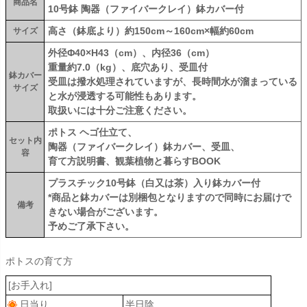
商品名
10号鉢 陶器（ファイバークレイ）鉢カバー付
高さ（鉢底より）約150cm～160cm×幅約60cm
サイズ
外径Φ40×H43（cm）、内径36（cm）
重量約7.0（kg）、底穴あり、受皿付
鉢カバー
受皿は撥水処理されていますが、長時間水が溜まっている
サイズ
と水が浸透する可能性もあります。
取扱いには十分ご注意ください。
ポトス ヘゴ仕立て、
セット内
陶器（ファイバークレイ）鉢カバー、受皿、
容
育て方説明書、観葉植物と暮らすBOOK
プラスチック10号鉢（白又は茶）入り鉢カバー付
*商品と鉢カバーは別梱包となりますので同時にお届けで
備考
きない場合がございます。
予めご了承下さい。
ポトスの育て方
[お手入れ]
日当り
半日陰