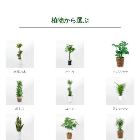
植物から選ぶ
幸福の木
パキラ
モンステラ
ポトス
ユッカ
アレカヤシ