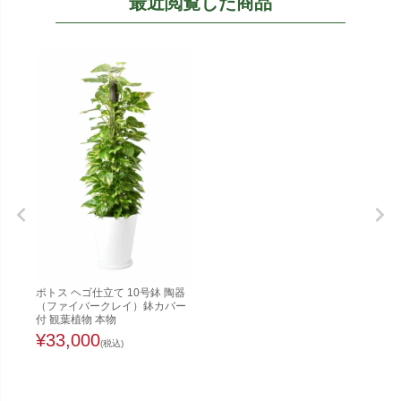
最近閲覧した商品
ポトス ヘゴ仕立て 10号鉢 陶器
（ファイバークレイ）鉢カバー
付 観葉植物 本物
¥
33,000
(税込)