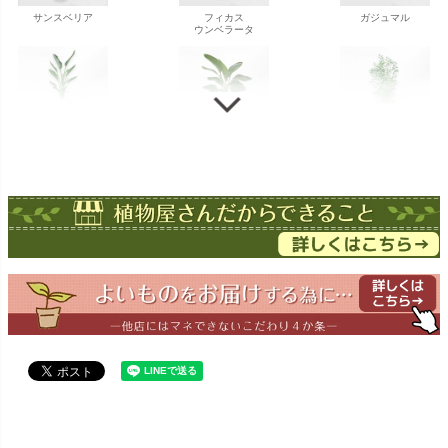
サンスベリア
フィカス
ガジュマル
ウンベラータ
ストレチア
ストレチア
ゲッキツ
オーガスタ
ドラセナ
ドラセナ
フェニックス
ワーネッキー
マルギナータ
ロベレニー
エバーフレッシュ
シュロチク
メキシコ
ケンチャヤシ