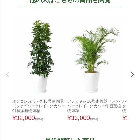
他の人はこちらの商品も閲覧
ホンコンカポック 10号鉢 陶器
アレカヤシ 10号鉢 陶器（ファイ
パキラ 1
（ファイバークレイ）鉢カバー
バークレイ）鉢カバー付 観葉植
クレイ）鉢
付 観葉植物 本物
物 本物
物
¥
32,000
¥
33,000
¥
33,0
(税込)
(税込)