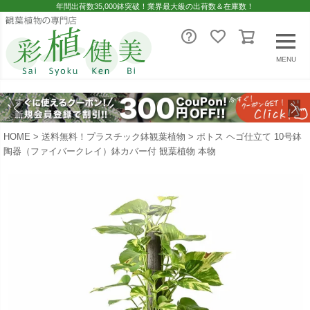
年間出荷数35,000鉢突破！業界最大級の出荷数＆在庫数！
MENU
HOME
送料無料！プラスチック鉢観葉植物
ポトス ヘゴ仕立て 10号鉢
陶器（ファイバークレイ）鉢カバー付 観葉植物 本物