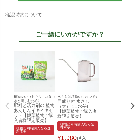
⇒返品特約について
ご一緒にいかがですか？
植物をいつまでも、いきい
水やりは植物のキホンです
きと楽しむために
目盛り付 水さし
肥料と活力剤の 植物
（大） 1L 水差し
あんしんイキイキセ
【観葉植物ご購入者
ット【観葉植物ご購
様限定販売】
入者様限定販売】
植物と同時購入なら送
料不要
植物と同時購入なら送
料不要
¥
1,980
税込