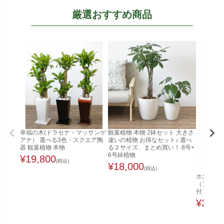
厳選おすすめ商品
幸福の木(ドラセナ・マッサンゲ
観葉植物 本物 2鉢セット 大きさ
アナ） 選べる3色・スクエア陶
違いの植物 お得なセット♪ 選べ
器 観葉植物 本物
る２サイズ、まとめ買い！ 8号+
6号鉢植物
¥
19,800
(税込)
¥
18,000
(税込)
ホンコンカ
（ファイ
付 観葉植
¥
32,0