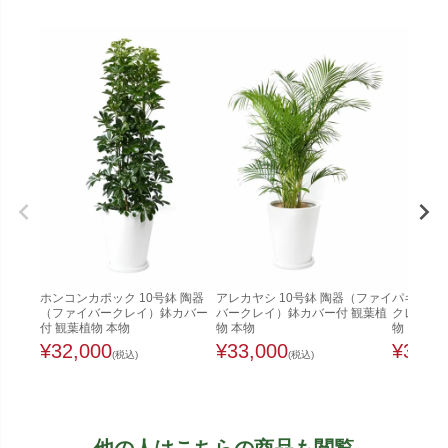
ホンコンカポック 10号鉢 陶器
アレカヤシ 10号鉢 陶器（ファイ
パキラ 1
（ファイバークレイ）鉢カバー
バークレイ）鉢カバー付 観葉植
クレイ）鉢
付 観葉植物 本物
物 本物
物
¥
32,000
¥
33,000
¥
33,0
(税込)
(税込)