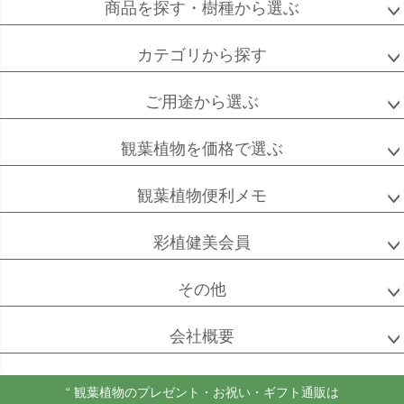
商品を探す・樹種から選ぶ
カテゴリから探す
高性
ソテツ
クルシアロゼア
チャメドレア
ご用途から選ぶ
観葉植物を価格で選ぶ
ベンガル
シュガーバイン
マングーカズラ
ボダイジュ
観葉植物便利メモ
彩植健美会員
その他
ゴールドクレスト
ケンチャヤシ
チャメドレア
セフリジー
会社概要
“ 観葉植物のプレゼント・お祝い・ギフト通販は