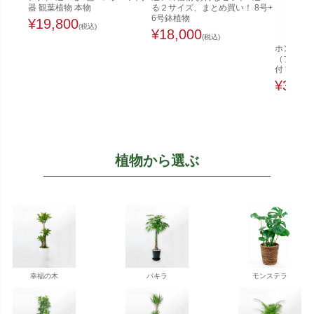
器 観葉植物 本物
る２サイズ、まとめ買い！ 8号+
6号鉢植物
¥
19,800
(税込)
¥
18,000
(税込)
ホンコンカ
（ファイ
付 観葉植
¥
32,0
植物から選ぶ
幸福の木
パキラ
モンステラ