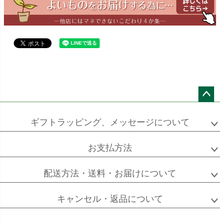
ワーネッキー
マルギナータ
ロベレニー
エバーフレッシュ
シュロチク
メキシコ
ケンチャヤシ
ペー
ジト
ギフトラッピング、メッセージについて
ソフォラ
ザミオクルカス
フランスゴム
ップ
ミクロフィラ
へ
お支払方法
配送方法・送料・お届けについて
フィカス
フィカス
ホンコンカポック
アルテシーマ
バーガンディ
キャンセル・返品について