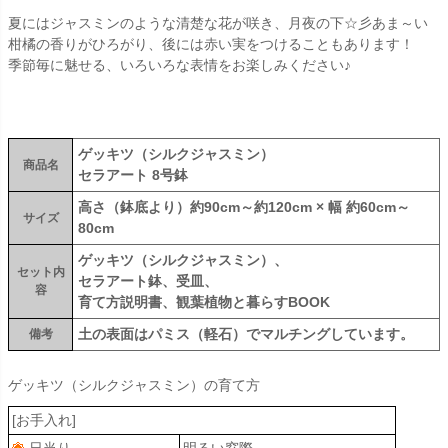
夏にはジャスミンのような清楚な花が咲き、月夜の下☆彡あま～い
柑橘の香りがひろがり、後には赤い実をつけることもあります！
季節毎に魅せる、いろいろな表情をお楽しみください♪
ゲッキツ（シルクジャスミン）
商品名
セラアート 8号鉢
高さ（鉢底より）約90cm～約120cm × 幅 約60cm～
サイズ
80cm
ゲッキツ（シルクジャスミン）、
セット内
セラアート鉢、受皿、
容
育て方説明書、観葉植物と暮らすBOOK
土の表面はパミス（軽石）でマルチングしています。
備考
ゲッキツ（シルクジャスミン）の育て方
[お手入れ]
日当り
明るい窓際