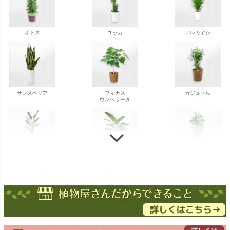
ポトス
ユッカ
アレカヤシ
サンスベリア
フィカス
ガジュマル
ウンベラータ
ストレチア
ストレチア
ゲッキツ
オーガスタ
ドラセナ
ドラセナ
フェニックス