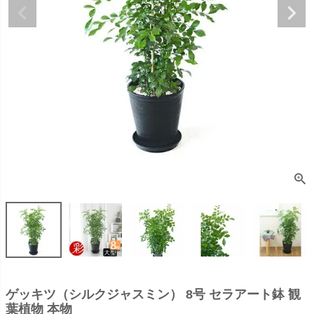
ゲッキツ（シルクジャスミン） 8号 セラアート鉢 観
葉植物 本物