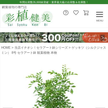
年間出荷数35,000鉢突破！業界最大級の出荷数＆在庫数！
MENU
HOME
当店イチオシ！セラアート鉢シリーズ
ゲッキツ（シルクジャス
ミン） 8号 セラアート鉢 観葉植物 本物