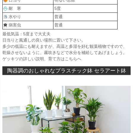
耐 寒
5度
水やり
普通
病害虫
普通
最低気温：5度まで大丈夫
日当りと風通しの良い場所に置いて下さい。
多少の低温にも耐えますが、高温と多湿を好む観葉植物ですので、
乾燥させないように、霧吹きなどで水分を補給してあげましょう。
ゲッキツの詳しい説明、育て方はこちらへ
陶器調のおしゃれなプラスチック鉢 セラアート鉢