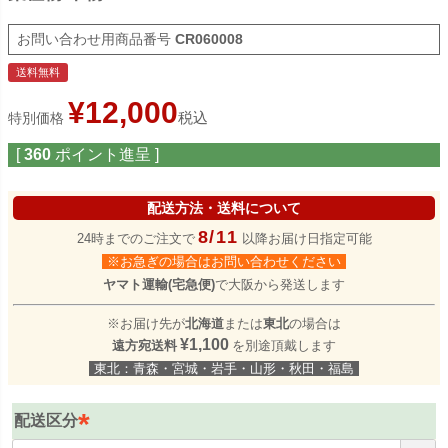
商品番号
CR060008
送料無料
¥
12,000
税込
特別価格
[
360
ポイント進呈 ]
配送方法・送料について
8/11
24時までのご注文で
以降お届け日指定可能
※お急ぎの場合はお問い合わせください
ヤマト運輸(宅急便)
で大阪から発送します
※お届け先が
北海道
または
東北
の場合は
¥1,100
遠方宛送料
を別途頂戴します
東北：青森・宮城・岩手・山形・秋田・福島
配送区分