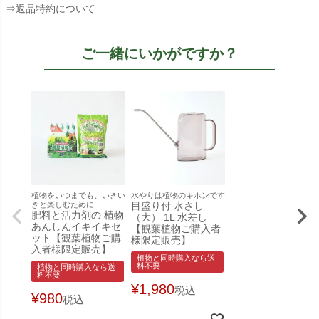
⇒返品特約について
ご一緒にいかがですか？
植物をいつまでも、いきい
水やりは植物のキホンです
きと楽しむために
目盛り付 水さし
肥料と活力剤の 植物
（大） 1L 水差し
あんしんイキイキセ
【観葉植物ご購入者
ット【観葉植物ご購
様限定販売】
入者様限定販売】
植物と同時購入なら送
料不要
植物と同時購入なら送
料不要
¥
1,980
税込
¥
980
税込