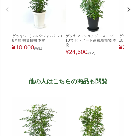
ゲッキツ （シルクジャスミン）
ゲッキツ（シルクジャスミン）
ゲッキツ
8号鉢 観葉植物 本物
10号 セラアート鉢 観葉植物 本
10号鉢 
物
¥
10,000
¥
22,0
(税込)
¥
24,500
(税込)
他の人はこちらの商品も閲覧