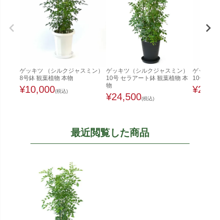
ゲッキツ （シルクジャスミン）
ゲッキツ（シルクジャスミン）
ゲッキツ
8号鉢 観葉植物 本物
10号 セラアート鉢 観葉植物 本
10号鉢 
物
¥
10,000
¥
22,0
(税込)
¥
24,500
(税込)
最近閲覧した商品