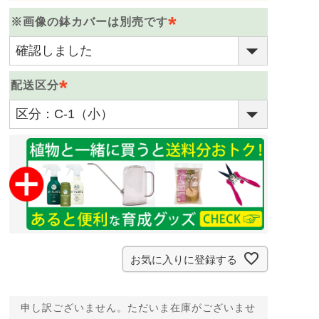
※画像の鉢カバーは別売です
(
必
配送区分
須
)
(
必
須
)
お気に入りに登録する
申し訳ございません。ただいま在庫がございませ