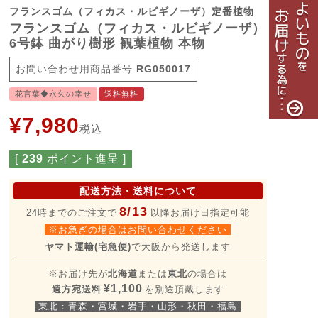
フランスゴム（フィカス・ルビギノーザ）定番植物
フランスゴム（フィカス・ルビギノーザ）
6号鉢 曲がり樹形 観葉植物 本物
商品番号
RG050017
花言葉◆永久の幸せ
送料無料
¥
7,980
税込
[
239
ポイント進呈 ]
配送方法・送料について
8/13
24時までのご注文で
以降お届け日指定可能
※お急ぎの場合はお問い合わせください
ヤマト運輸(宅急便)
で大阪から発送します
※お届け先が
北海道
または
東北
の場合は
¥1,100
遠方宛送料
を別途頂戴します
東北：青森・宮城・岩手・山形・秋田・福島