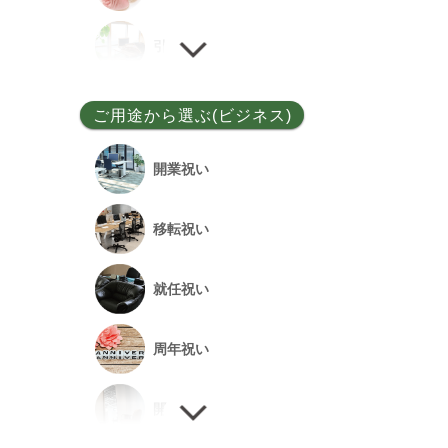
ユッカ
引越し祝い
その他
誕生日祝い
ご用途から選ぶ(ビジネス)
敬老の日
開業祝い
新居祝い
移転祝い
退院祝い
就任祝い
改築祝い
周年祝い
開店祝い