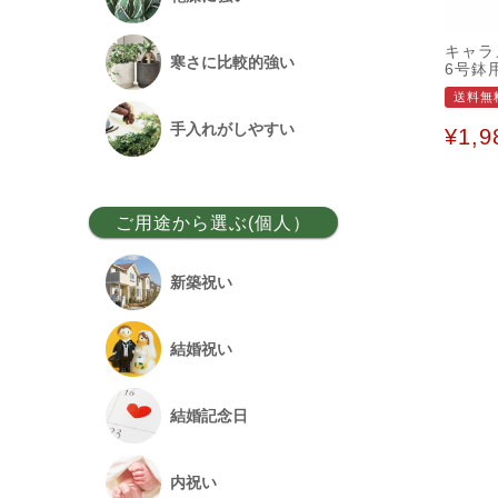
キャラ
ベンガルボダイジュ
寒さに比較的強い
6号鉢
送料無
フランスゴム
手入れがしやすい
¥
1,9
アレカヤシ
ご用途から選ぶ(個人）
アンスリウム
新築祝い
オーガスタ
結婚祝い
シュロチク
結婚記念日
幸福の木
内祝い