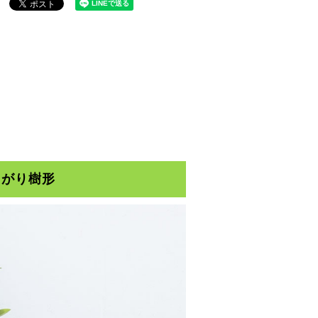
時購入なら送料不要
0
税込
曲がり樹形