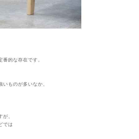
定番的な存在です。
強いものが多いなか、
すが、
どでは