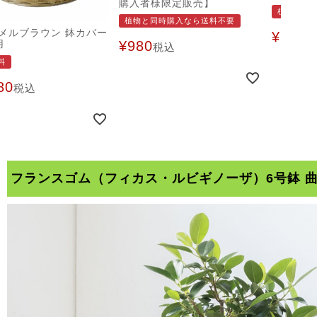
購入者様限定販売】
植物と同
植物と同時購入なら送料不要
メルブラウン 鉢カバー
¥
1,98
用
¥
980
税込
料
80
税込
フランスゴム（フィカス・ルビギノーザ）6号鉢 