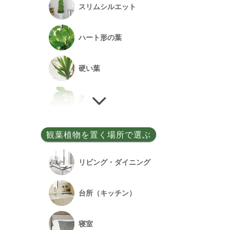
スリムシルエット
事務所開設祝い
ハート形の葉
落成祝い
硬い葉
餞別
柔らかい葉
細い葉
観葉植物を置く場所で選ぶ
丸い葉
リビング・ダイニング
多肉質の葉
台所（キッチン）
寝室