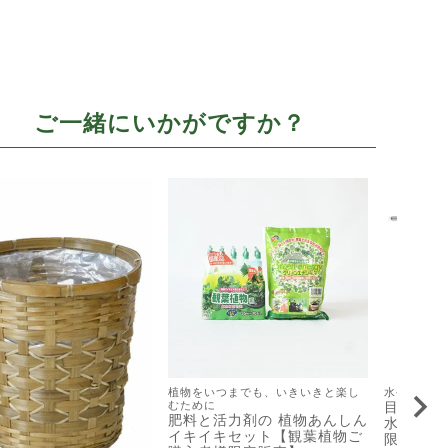
ご一緒にいかがですか？
植物をいつまでも、いきいきと楽し
水やりは植
むために
目盛り付 
肥料と活力剤の 植物あんしん
水差し【
イキイキセット【観葉植物ご
限定販売