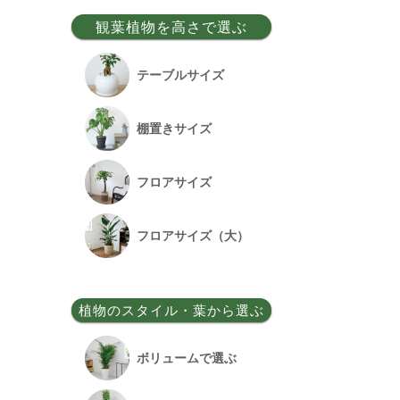
事務所移転祝い
観葉植物を高さで選ぶ
昇格祝い
テーブルサイズ
開所祝い
棚置きサイズ
改装祝い
フロアサイズ
昇進祝い
フロアサイズ（大）
開院祝い
植物のスタイル・葉から選ぶ
竣工祝い
ボリュームで選ぶ
退職祝い