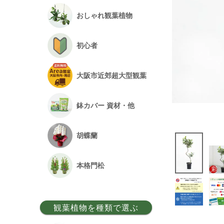
おしゃれ観葉植物
初心者
大阪市近郊超大型観葉
鉢カバー 資材・他
胡蝶蘭
本格門松
観葉植物を種類で選ぶ