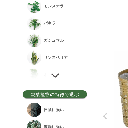
モンステラ
パキラ
ガジュマル
サンスベリア
ポトス
ゲッキツ
観葉植物の特徴で選ぶ
ウンベラータ
日陰に強い
アルテシーマ
乾燥に強い