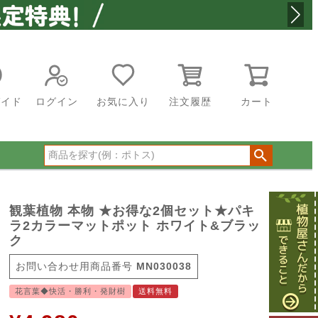
ガイド
ログイン
お気に入り
注文履歴
カート
観葉植物 本物 ★お得な2個セット★パキ
ラ2カラーマットポット ホワイト&ブラッ
ク
商品番号
MN030038
花言葉◆快活・勝利・発財樹
送料無料