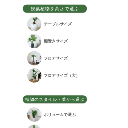
事務所移転祝い
観葉植物を高さで選ぶ
昇格祝い
テーブルサイズ
開所祝い
棚置きサイズ
改装祝い
フロアサイズ
昇進祝い
フロアサイズ（大）
開院祝い
植物のスタイル・葉から選ぶ
竣工祝い
ボリュームで選ぶ
退職祝い