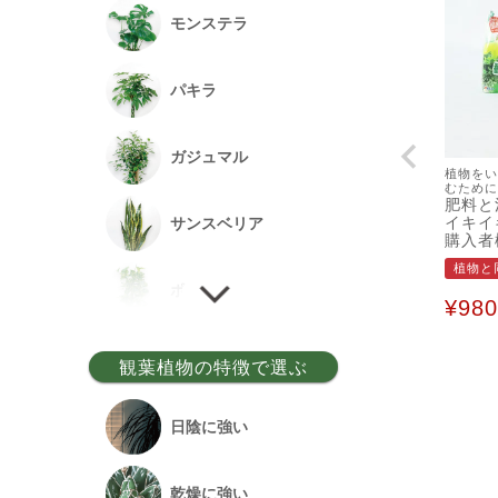
モンステラ
パキラ
ガジュマル
植物をい
むために
肥料と
イキイ
サンスベリア
購入者
植物と
ポトス
¥
980
ゲッキツ
観葉植物の特徴で選ぶ
ウンベラータ
日陰に強い
アルテシーマ
乾燥に強い