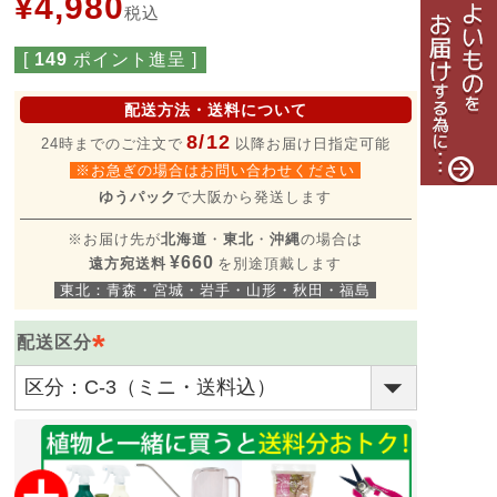
¥
4,980
税込
[
149
ポイント進呈 ]
配送方法・送料について
8/12
24時までのご注文で
以降お届け日指定可能
※お急ぎの場合はお問い合わせください
ゆうパック
で大阪から発送します
※お届け先が
北海道
・
東北
・
沖縄
の場合は
¥660
遠方宛送料
を別途頂戴します
東北：青森・宮城・岩手・山形・秋田・福島
配送区分
(
必
須
)