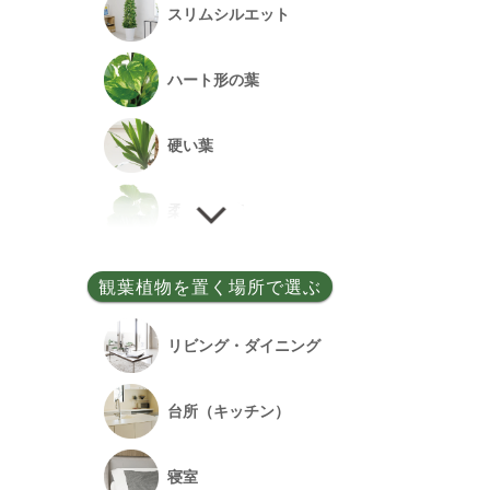
スリムシルエット
事務所開設祝い
ハート形の葉
落成祝い
硬い葉
餞別
柔らかい葉
細い葉
観葉植物を置く場所で選ぶ
丸い葉
リビング・ダイニング
多肉質の葉
台所（キッチン）
寝室