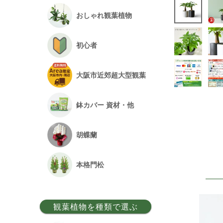
おしゃれ観葉植物
初心者
大阪市近郊超大型観葉
鉢カバー 資材・他
胡蝶蘭
本格門松
観葉植物を種類で選ぶ