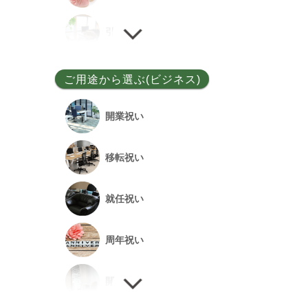
ユッカ
引越し祝い
その他
誕生日祝い
ご用途から選ぶ(ビジネス)
敬老の日
開業祝い
新居祝い
移転祝い
退院祝い
就任祝い
改築祝い
周年祝い
開店祝い