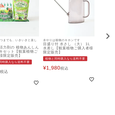
つまでも、いきいきと楽し
水やりは植物のキホンです
目盛り付 水さし （大） 1L
活力剤の 植物あんしん
水差し【観葉植物ご購入者様
キセット【観葉植物ご
限定販売】
様限定販売】
植物と同時購入なら送料不要
同時購入なら送料不要
¥
1,980
税込
税込