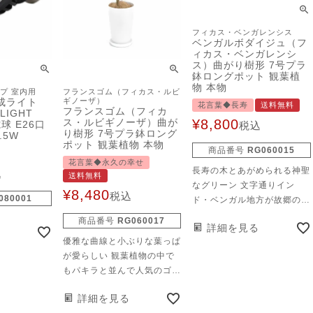
のもおすすめ
長期には新た
フィカス・ベンガレンシス
てくる様子も
ベンガルボダイジュ（フ
生きてる！を
ィカス・ベンガレンシ
ス）曲がり樹形 7号プラ
。
鉢ロングポット 観葉植
物 本物
プ 室内用
フランスゴム（フィカス・ルビ
成ライト
ギノーザ）
花言葉◆長寿
送料無料
フランスゴム（フィカ
LIGHT
ス・ルビギノーザ）曲が
¥
8,800
電球 E26口
税込
り樹形 7号プラ鉢ロング
.5W
ポット 観葉植物 本物
商品番号
RG060015
花言葉◆永久の幸せ
長寿の木とあがめられる神聖
込
送料無料
なグリーン 文字通りイン
¥
8,480
税込
080001
ド・ベンガル地方が故郷のベ
ンガルボダイジュ。 地元で
商品番号
RG060017
詳細を見る
は長寿の木としてあがめら
優雅な曲線と小ぶりな葉っぱ
れ、生命力の強さは折り紙付
が愛らしい 観葉植物の中で
き。 自生地では、幹から出
もパキラと並んで人気のゴム
てくる旺盛な気根が地面に達
の木。 生命力が強く、育て
してどんどん横に広がり、 4
詳細を見る
やすいこともあって昔からイ
00ｍを超える森を辿ってい