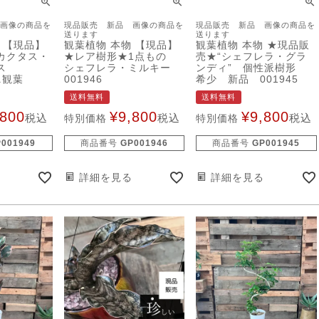
画像の商品を
現品販売 新品 画像の商品を
現品販売 新品 画像の商品を
送ります
送ります
 【現品】
観葉植物 本物 【現品】
観葉植物 本物 ★現品販
カクタス・
★レア樹形★1点もの
売★“シェフレラ・グラ
クス
シェフレラ・ミルキー
ンディ” 個性派樹形
ニ観葉
001946
希少 新品 001945
送料無料
送料無料
,800
¥
9,800
¥
9,800
税込
税込
税込
特別価格
特別価格
P001949
商品番号
GP001946
商品番号
GP001945
詳細を見る
詳細を見る