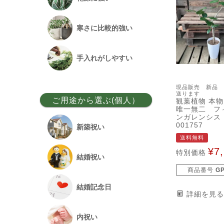
ベンガルボダイジュ
寒さに比較的強い
フランスゴム
手入れがしやすい
アレカヤシ
現品販売 新品 
送ります
ご用途から選ぶ(個人）
観葉植物 本物
唯一無二 フ
アンスリウム
ンガレンシ
001757
新築祝い
送料無料
オーガスタ
¥
7
特別価格
結婚祝い
商品番号
G
シュロチク
結婚記念日
詳細を見る
幸福の木
内祝い