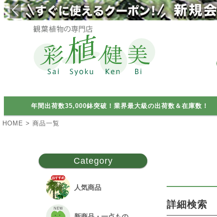
価格
カテゴリ
鉢の大き
検索
年間出荷数35,000鉢突破！業界最大級の出荷数＆在庫数！
6
HOME
商品一覧
Category
人気商品
詳細検索
新商品・一点もの