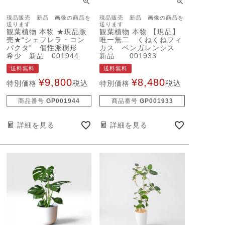
現品販売 新品 画像の商品を
現品販売 新品 画像の商品を
送ります
送ります
観葉植物 本物 ★現品販
観葉植物 本物 【現品】
売★“シェフレラ・コン
唯一無二 くねくねフィ
パクタ” 個性派樹形
カス ベンガレンシス
希少 新品 001944
新品 001933
送料無料
送料無料
¥
9,800
¥
8,480
税込
税込
特別価格
特別価格
商品番号
GP001944
商品番号
GP001933
詳細を見る
詳細を見る