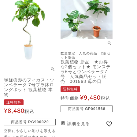
00ｍを超える森を辿ってい
くと1本のベンガルボダイジ
ュだった・・・なんて例もあ
るとか シルエットは個性
的。 ゆるやかな曲線をえが
いたそのシルエット（＝樹
形）。 ゴムの木ならではの
柔軟性のある幹を、生産の段
数量限定 人気の商品 2個セ
階で馴らしていくことで 人
ット販売
工的（＝不自然）になりすぎ
観葉植物 新品 ★お得
な2個セット★ モンステ
ない絶妙なバランスのシルエ
ラ6号とウンベラータ7
ットに仕立てられています。
号 人気商品セット販
螺旋樹形のフィカス・ウ
曲がり具合は、それぞれ。
売 001568 母の日
ンベラータ 7号プラ鉢ロ
仕立てられたものではありま
ングポット 観葉植物 本
送料無料
すが、個体によりちょっとず
物
¥
9,480
税込
特別価格
つ違います。 今後の生長で
送料無料
もシルエットは変わっていく
商品番号
GP001568
¥
8,480
税込
もの。その日々の変化も楽し
みのひとつになりますね。
商品番号
RG900020
詳細を見る
空間にやさしい彩りを添える