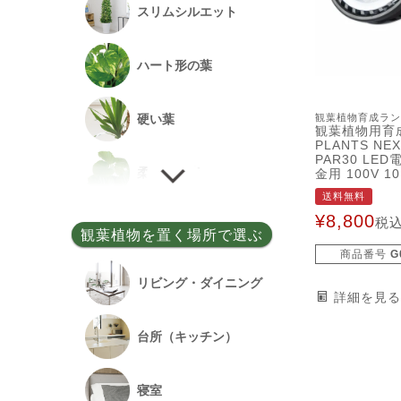
で、育てやすい
スリムシルエット
のひとつ。 生
な葉が次々と出
事務所開設祝い
見られるので、
ハート形の葉
実感できますよ
落成祝い
観葉植物育成ラン
硬い葉
観葉植物用育
PLANTS NEX
餞別
PAR30 LED
柔らかい葉
金用 100V 10
送料無料
¥
8,800
税
細い葉
観葉植物を置く場所で選ぶ
商品番号
G
丸い葉
リビング・ダイニング
詳細を見る
多肉質の葉
台所（キッチン）
寝室