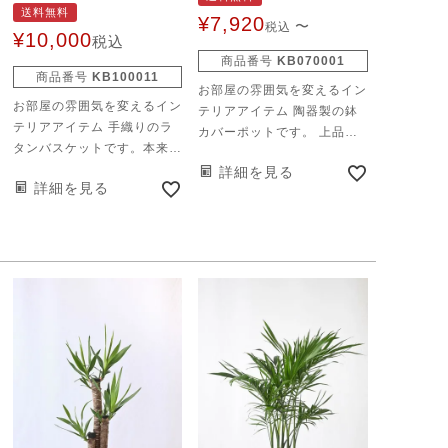
送料無料
やっぱり白がいちばん。 奇
¥
7,920
〜
税込
をてらわない、白い鉢。素材
¥
10,000
税込
はプラスチックのいわゆる
商品番号
KB070001
商品番号
KB100011
「プラ鉢」。なのですが、
お部屋の雰囲気を変えるイン
一般的なプラ鉢（＝懸崖鉢）
お部屋の雰囲気を変えるイン
テリアアイテム 陶器製の鉢
よりも少しスリムで高さがあ
テリアアイテム 手織りのラ
カバーポットです。 上品な
る為、一見すると陶器みた
タンバスケットです。本来の
印象のホワイトとグレーの陶
い。 飽きないシンプルなシ
天然素材だけが もつ風合い
詳細を見る
器がグリーンを 引き立てま
ルエットで、ヤシ素材のマル
詳細を見る
がどんな空間にも溶け込みま
す。主張しすぎないモダンな
チング材を施すことで、 鉢
す。 上質なラタンで編み上
デザインは、 どんなインテ
カバーいらずで、このまま飾
げ、とても丈夫なつくりで
リアにもマッチします。 ア
っても十分おしゃれです♪
す。 ※内側にビニールが付
カシア材を使用したウッドポ
いています。
ットスタンドです。 四本の
脚でしっかりと支え、安定感
は抜群。 組み立ても、ビス
で一か所止めるだけの簡単仕
様です。 スタンドを用いて
少し高さをつけると 抜け感
が生まれ、印象がガラリと変
わります。