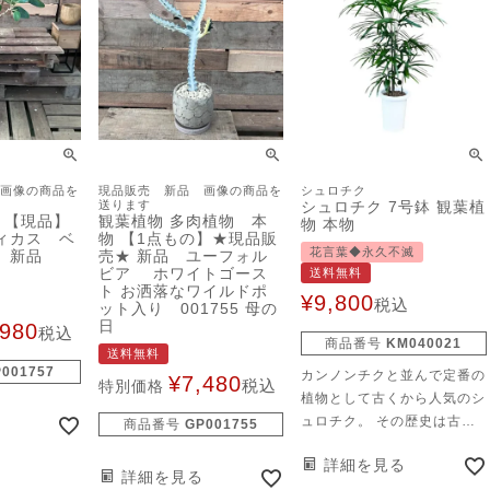
画像の商品を
現品販売 新品 画像の商品を
シュロチク
送ります
シュロチク 7号鉢 観葉植
 【現品】
観葉植物 多肉植物 本
物 本物
ィカス ベ
物 【1点もの】★現品販
花言葉◆永久不滅
ス 新品
売★ 新品 ユーフォル
ビア ホワイトゴース
送料無料
ト お洒落なワイルドポ
¥
9,800
税込
ット入り 001755 母の
日
,980
税込
商品番号
KM040021
送料無料
P001757
カンノンチクと並んで定番の
¥
7,480
税込
特別価格
植物として古くから人気のシ
ュロチク。 その歴史は古
商品番号
GP001755
く、江戸時代より伝えられる
詳細を見る
古典園芸植物です。す。
詳細を見る