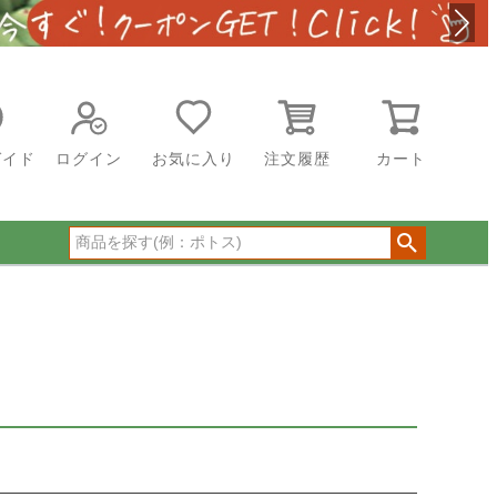
ガイド
ログイン
お気に入り
注文履歴
カート
順
登録順
価格が安い順
が高い順
優先度順
レビュー順
ワードヒット順
／送料無料対象商品（一部地域除く）
発送対象商品のみ表示する
無料商品のみ表示する