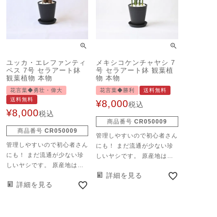
ユッカ・エレファンティ
メキシコケンチャヤシ 7
ペス 7号 セラアート鉢
号 セラアート鉢 観葉植
観葉植物 本物
物 本物
花言葉◆勇壮・偉大
花言葉◆勝利
送料無料
送料無料
¥
8,000
税込
¥
8,000
税込
商品番号
CR050009
商品番号
CR050009
管理しやすいので初心者さん
管理しやすいので初心者さん
にも！ まだ流通が少ない珍
にも！ まだ流通が少ない珍
しいヤシです。 原産地はメ
しいヤシです。 原産地はメ
キシコ、葉が多少厚く、色も
詳細を見る
キシコ、葉が多少厚く、色も
やや深い緑をしています。
詳細を見る
やや深い緑をしています。
テーブルヤシと同じチャメド
テーブルヤシと同じチャメド
レア属で性質も似ています。
レア属で性質も似ています。
耐陰性、耐寒性に優れている
耐陰性、耐寒性に優れている