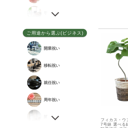
ユッカ
引越し祝い
その他
誕生日祝い
ご用途から選ぶ(ビジネス)
敬老の日
開業祝い
新居祝い
移転祝い
退院祝い
就任祝い
改築祝い
周年祝い
開店祝い
フィカス・ウ
7号鉢 選べる