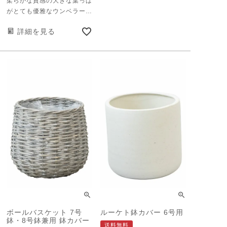
柔らかな質感の大きな葉っぱ
がとても優雅なウンベラー
タ。 『ウンベラータ』はラ
詳細を見る
テン語の『umbella（日
傘）』から来ているのをご存
知ですか？ 確かに居心地の
良い木陰をイメージさせ、優
しい雰囲気が漂っているのを
感じます。 大きな傘の下、
みんなが集まるように、だれ
でも優しい心で迎えてくれる
観葉植物。それがウンベラー
タとも言えるでしょう。 シ
ンプル イズ ベスト。 もちろ
ん、カラフルカラーや凝った
質感・デザインのポットも
様々な植物たちを引き立たせ
てくれる名わき役。 いろん
な材質、カラー・形状のポッ
トで飾った植物たちを揃えて
ボールバスケット 7号
ルーケト鉢カバー 6号用
いくのも楽しいものです
鉢・8号鉢兼用 鉢カバー
が、、 そこをあえて、、。
送料無料