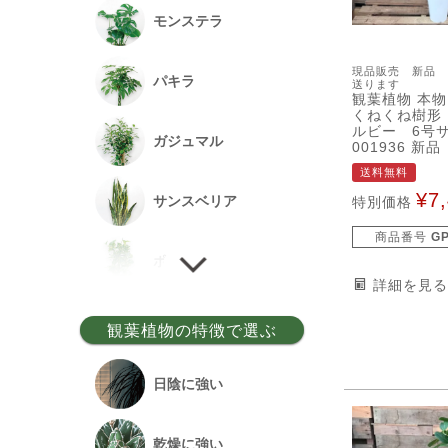
モンステラ
現品販売 新品 
パキラ
送ります
観葉植物 本物
くねくね樹形
ルビー 6
ガジュマル
001936 新品
送料無料
¥
7
サンスベリア
特別価格
商品番号
G
ポトス
詳細を見る
ゲッキツ
観葉植物の特徴で選ぶ
ウンベラータ
日陰に強い
アルテシーマ
乾燥に強い