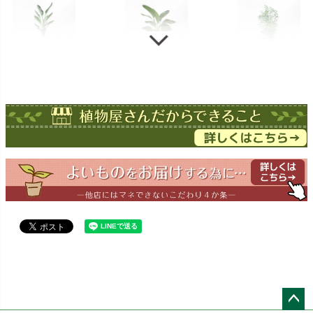
ストレチア
ストレチア
ゲッキツ
オーガスタ
ドラセナ
ドラセナ
フェニックス
ワーネッキー
マルギナータ
ロベレニー
エバーフレッシュ
シュロチク
メキシコ
ケンチャヤシ