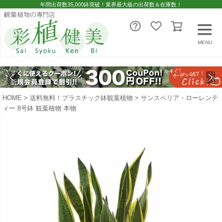
年間出荷数35,000鉢突破！業界最大級の出荷数＆在庫数！
MENU
HOME
送料無料！プラスチック鉢観葉植物
サンスベリア・ローレンテ
ィー 8号鉢 観葉植物 本物