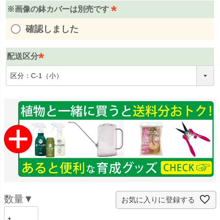
※画像の鉢カバーは別売です
(
確認しました
必
須
配送区分
)
(
必
須
)
お気に入りに登録する