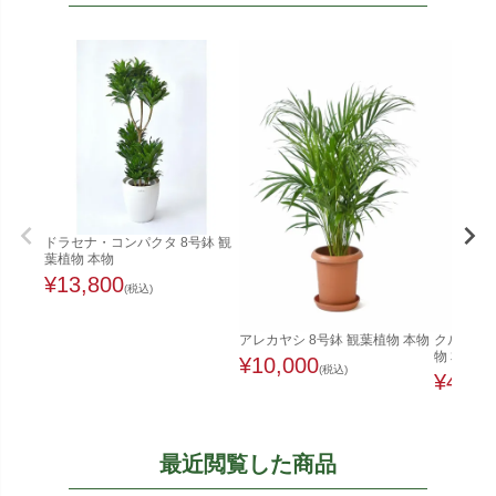
ドラセナ・コンパクタ 8号鉢 観
葉植物 本物
¥
13,800
(税込)
アレカヤシ 8号鉢 観葉植物 本物
クルシア・
物 本物
¥
10,000
(税込)
¥
4,98
最近閲覧した商品