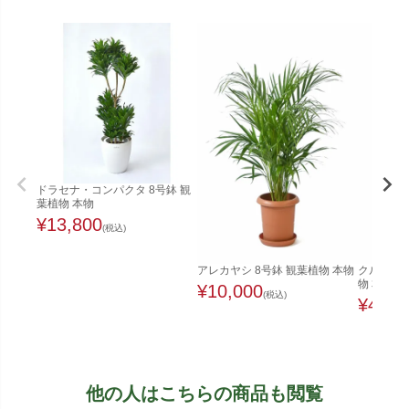
ドラセナ・コンパクタ 8号鉢 観
葉植物 本物
¥
13,800
(税込)
アレカヤシ 8号鉢 観葉植物 本物
クルシア・
物 本物
¥
10,000
(税込)
¥
4,98
他の人はこちらの商品も閲覧