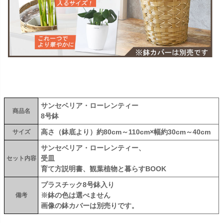
サンセベリア・ローレンティー
商品名
8号鉢
高さ（鉢底より）約80cm～110cm×幅約30cm～40cm
サイズ
サンセベリア・ローレンティー、
受皿
セット内容
育て方説明書、観葉植物と暮らすBOOK
プラスチック8号鉢入り
※鉢の色は選べません
備考
画像の鉢カバーは別売りです。