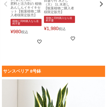
きと楽しむために
目盛り付 水さし
肥料と活力剤の 植物
（大） 1L 水差し
あんしんイキイキセ
【観葉植物ご購入者
ット【観葉植物ご購
様限定販売】
入者様限定販売】
植物と同時購入なら送
料不要
植物と同時購入なら送
料不要
¥
1,980
税込
¥
980
税込
サンスベリア 8号鉢