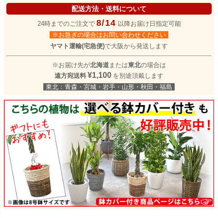
配送方法・送料について
8/14
24時までのご注文で
以降お届け日指定可能
※お急ぎの場合はお問い合わせください
ヤマト運輸(宅急便)
で大阪から発送します
※お届け先が
北海道
または
東北
の場合は
¥1,100
遠方宛送料
を別途頂戴します
東北：青森・宮城・岩手・山形・秋田・福島