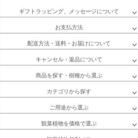
ペー
ジト
ギフトラッピング、メッセージについて
ソフォラ
ザミオクルカス
フランスゴム
ップ
ミクロフィラ
へ
お支払方法
配送方法・送料・お届けについて
フィカス
フィカス
ホンコンカポック
アルテシーマ
バーガンディ
キャンセル・返品について
商品を探す・樹種から選ぶ
カテゴリから探す
高性
ソテツ
クルシアロゼア
チャメドレア
ご用途から選ぶ
観葉植物を価格で選ぶ
ベンガル
シュガーバイン
マングーカズラ
ボダイジュ