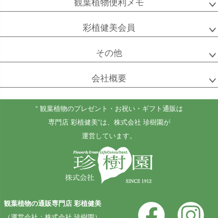
観葉植物便利メモ
彩植健美会員
その他
ゴールドクレスト
ケンチャヤシ
チャメドレア
セフリジー
会社概要
“ 観葉植物のプレゼント・お祝い・ギフト通販は
ホヤ
アンスリウム
もみの木
専門店 彩植健美”
は、株式会社 珍樹園が
カルノーサ
運営しています。
その他
その他
（屋外用）
観葉植物の通販専門店 彩植健美
（運営会社：株式会社 珍樹園）