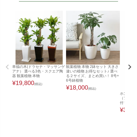
幸福の木(ドラセナ・マッサンゲ
観葉植物 本物 2鉢セット 大きさ
アナ） 選べる3色・スクエア陶
違いの植物 お得なセット♪ 選べ
器 観葉植物 本物
る２サイズ、まとめ買い！ 8号+
6号鉢植物
¥
19,800
(税込)
¥
18,000
(税込)
ホンコンカ
（ファイ
付 観葉植
¥
32,0