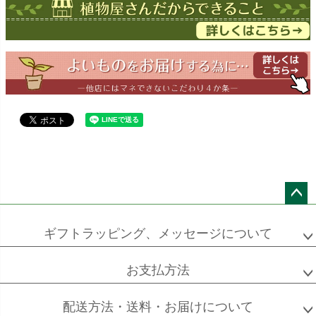
ドラセナ
ドラセナ
フェニックス
ワーネッキー
マルギナータ
ロベレニー
エバーフレッシュ
シュロチク
メキシコ
ケンチャヤシ
ペー
ジト
ギフトラッピング、メッセージについて
ソフォラ
ザミオクルカス
フランスゴム
ップ
ミクロフィラ
へ
お支払方法
配送方法・送料・お届けについて