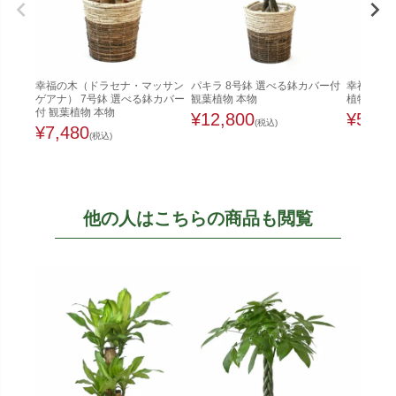
幸福の木（ドラセナ・マッサン
パキラ 8号鉢 選べる鉢カバー付
幸福の木 
ゲアナ） 7号鉢 選べる鉢カバー
観葉植物 本物
植物 本物
付 観葉植物 本物
¥
12,800
¥
5,50
(税込)
¥
7,480
(税込)
他の人はこちらの商品も閲覧