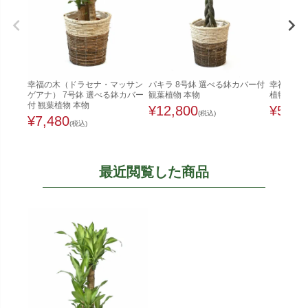
幸福の木（ドラセナ・マッサン
パキラ 8号鉢 選べる鉢カバー付
幸福の木 
ゲアナ） 7号鉢 選べる鉢カバー
観葉植物 本物
植物 本物
付 観葉植物 本物
¥
12,800
¥
5,50
(税込)
¥
7,480
(税込)
最近閲覧した商品