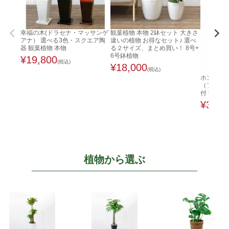
幸福の木(ドラセナ・マッサンゲ
観葉植物 本物 2鉢セット 大きさ
アナ） 選べる3色・スクエア陶
違いの植物 お得なセット♪ 選べ
器 観葉植物 本物
る２サイズ、まとめ買い！ 8号+
6号鉢植物
¥
19,800
(税込)
¥
18,000
(税込)
ホンコンカ
（ファイ
付 観葉植
¥
32,0
植物から選ぶ