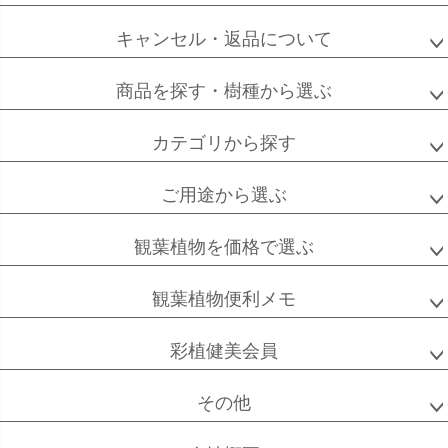
フィカス
フィカス
ホンコンカポック
アルテシーマ
バーガンディ
キャンセル・返品について
商品を探す・樹種から選ぶ
カテゴリから探す
高性
ソテツ
クルシアロゼア
チャメドレア
ご用途から選ぶ
観葉植物を価格で選ぶ
ベンガル
シュガーバイン
マングーカズラ
ボダイジュ
観葉植物便利メモ
彩植健美会員
その他
ゴールドクレスト
ケンチャヤシ
チャメドレア
セフリジー