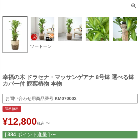
ツートーン
幸福の木 ドラセナ・マッサンゲアナ 8号鉢 選べる鉢
カバー付 観葉植物 本物
商品番号
KM070002
送料無料
¥
12,800
〜
税込
[
384
ポイント進呈 ]
〜