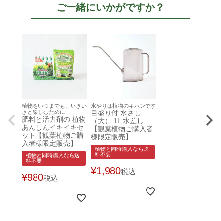
ご一緒にいかがですか？
植物をいつまでも、いきい
水やりは植物のキホンです
きと楽しむために
目盛り付 水さし
肥料と活力剤の 植物
（大） 1L 水差し
あんしんイキイキセ
【観葉植物ご購入者
ット【観葉植物ご購
様限定販売】
入者様限定販売】
植物と同時購入なら送
料不要
植物と同時購入なら送
料不要
¥
1,980
税込
¥
980
税込