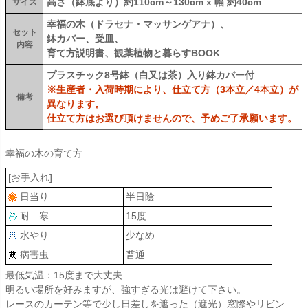
高さ（鉢底より）約110cm～130cm x 幅 約40cm
サイズ
幸福の木（ドラセナ・マッサンゲアナ）、
セット
鉢カバー、受皿、
内容
育て方説明書、観葉植物と暮らすBOOK
プラスチック8号鉢（白又は茶）入り鉢カバー付
※生産者・入荷時期により、仕立て方（3本立／4本立）が
備考
異なります。
仕立て方はお選び頂けませんので、予めご了承願います。
幸福の木の育て方
[お手入れ]
日当り
半日陰
耐 寒
15度
水やり
少なめ
病害虫
普通
最低気温：15度まで大丈夫
明るい場所を好みますが、強すぎる光は避けて下さい。
レースのカーテン等で少し日差しを遮った（遮光）窓際やリビン