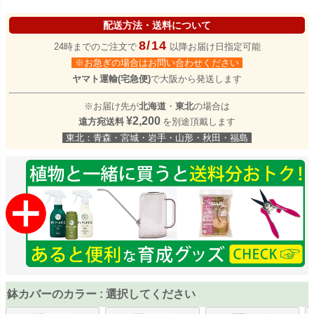
配送方法・送料について
8/14
24時までのご注文で
以降お届け日指定可能
※お急ぎの場合はお問い合わせください
ヤマト運輸(宅急便)
で大阪から発送します
※お届け先が
北海道
・
東北
の場合は
¥2,200
遠方宛送料
を別途頂戴します
東北：青森・宮城・岩手・山形・秋田・福島
鉢カバーのカラー
選択してください