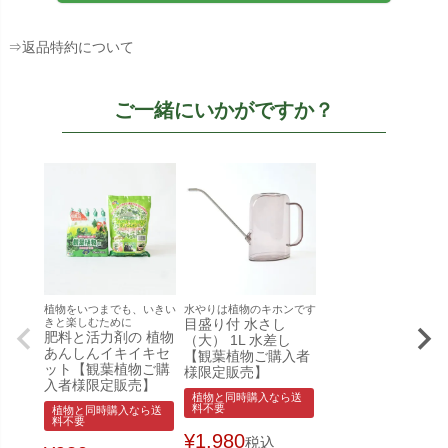
⇒返品特約について
ご一緒にいかがですか？
植物をいつまでも、いきい
水やりは植物のキホンです
きと楽しむために
目盛り付 水さし
肥料と活力剤の 植物
（大） 1L 水差し
あんしんイキイキセ
【観葉植物ご購入者
ット【観葉植物ご購
様限定販売】
入者様限定販売】
植物と同時購入なら送
料不要
植物と同時購入なら送
料不要
¥
1,980
税込