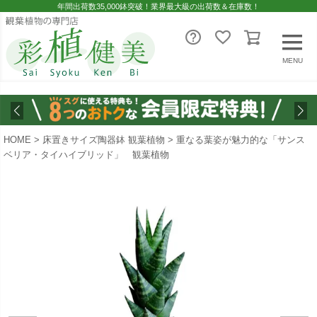
年間出荷数35,000鉢突破！業界最大級の出荷数＆在庫数！
MENU
HOME
床置きサイズ陶器鉢 観葉植物
重なる葉姿が魅力的な「サンス
ベリア・タイハイブリッド」 観葉植物