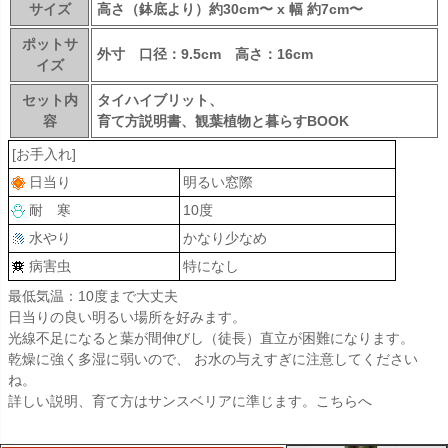
サイズ
高さ（鉢底より）約30cm〜 x 幅 約7cm〜
ポットサ
外寸 口径：9.5cm 高さ：16cm
イズ
セット内
タイハイブリット、
容
育て方説明書、観葉植物と暮らすBOOK
[お手入れ]
日当り
明るい窓際
耐 寒
10度
水やり
かなり少なめ
病害虫
特になし
最低気温：10度まで大丈夫
日当りの良い明るい場所を好みます。
光線不足になると葉が間伸びし（徒長）直立が困難になります。
乾燥に強く多湿に弱いので、 お水の与えすぎに注意してください
ね。
詳しい説明、育て方はサンスベリアに準じます。こちらへ