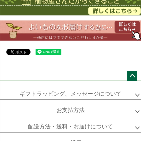
ドラセナ
ドラセナ
フェニックス
ワーネッキー
マルギナータ
ロベレニー
エバーフレッシュ
シュロチク
メキシコ
ケンチャヤシ
ペー
ジト
ギフトラッピング、メッセージについて
ップ
ソフォラ
ザミオクルカス
フランスゴム
へ
ミクロフィラ
お支払方法
配送方法・送料・お届けについて