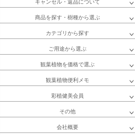
キャンセル・返品について
フィカス
フィカス
ホンコンカポック
アルテシーマ
バーガンディ
商品を探す・樹種から選ぶ
カテゴリから探す
高性
ソテツ
クルシアロゼア
チャメドレア
ご用途から選ぶ
観葉植物を価格で選ぶ
観葉植物便利メモ
ベンガル
シュガーバイン
マングーカズラ
ボダイジュ
彩植健美会員
その他
ゴールドクレスト
ケンチャヤシ
チャメドレア
セフリジー
会社概要