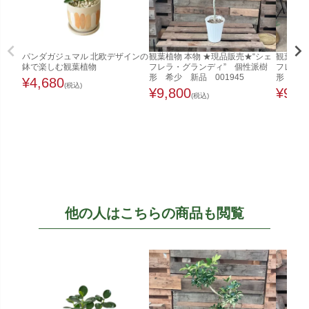
パンダガジュマル 北欧デザインの
観葉植物 本物 ★現品販売★“シェ
観葉植物
鉢で楽しむ観葉植物
フレラ・グランディ” 個性派樹
フレラ・
形 希少 新品 001945
形 希少
¥
4,680
(税込)
¥
9,800
¥
9,8
(税込)
他の人はこちらの商品も閲覧