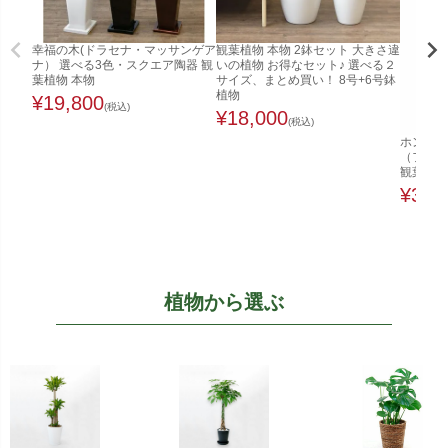
幸福の木(ドラセナ・マッサンゲア
観葉植物 本物 2鉢セット 大きさ違
ナ） 選べる3色・スクエア陶器 観
いの植物 お得なセット♪ 選べる２
葉植物 本物
サイズ、まとめ買い！ 8号+6号鉢
植物
¥
19,800
(税込)
¥
18,000
(税込)
ホンコン
（ファイ
観葉植物
¥
32,
植物から選ぶ