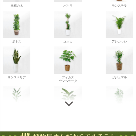
幸福の木
パキラ
モンステラ
ポトス
ユッカ
アレカヤシ
サンスベリア
フィカス
ガジュマル
ウンベラータ
ストレチア
ストレチア
ゲッキツ
オーガスタ