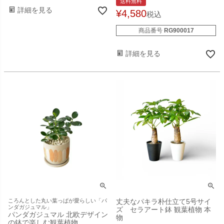
送料無料
詳細を見る
¥
4,580
税込
商品番号
RG900017
詳細を見る
ころんとした丸い葉っぱが愛らしい「パ
丈夫なパキラ朴仕立て5号サイ
ンダガジュマル」
ズ セラアート鉢 観葉植物 本
パンダガジュマル 北欧デザイン
物
の鉢で楽しむ観葉植物