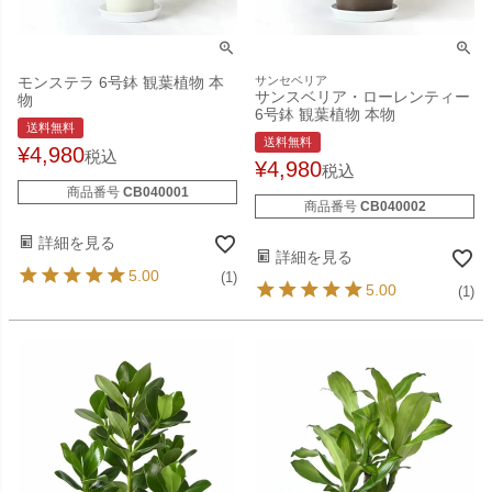
モンステラ 6号鉢 観葉植物 本
サンセベリア
サンスベリア・ローレンティー
物
6号鉢 観葉植物 本物
送料無料
送料無料
¥
4,980
税込
¥
4,980
税込
商品番号
CB040001
商品番号
CB040002
詳細を見る
詳細を見る
5.00
(1)
5.00
(1)