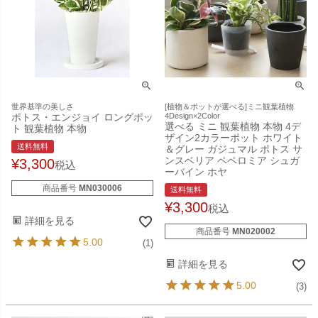
世界基準の美しさ
[植物＆ポットが選べる]ミニ観葉植物
ポトス・エンジョイ ロングポッ
4Design×2Color
選べる ミニ 観葉植物 本物 4デ
ト 観葉植物 本物
ザイン2カラーポット ホワイト
送料無料
＆グレー ガジュマル ポトス サ
ンスベリア ペペロミア シュガ
¥
3,300
税込
ーバイン ホヤ
商品番号
MN030006
送料無料
¥
3,300
税込
詳細を見る
商品番号
MN020002
5.00
(1)
詳細を見る
5.00
(3)