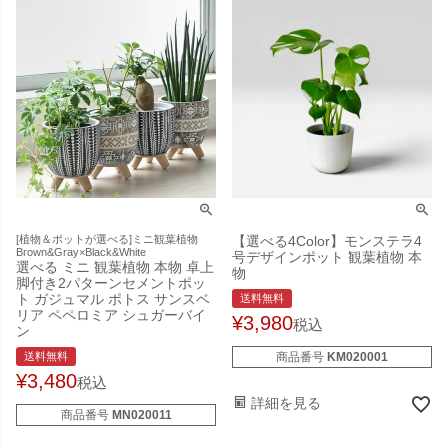
[植物＆ポットが選べる]ミニ観葉植物
【選べる4Color】モンステラ4
Brown&Gray×Black&White
号デザインポット 観葉植物 本
選べる ミニ 観葉植物 本物 卓上
物
脚付き2パターンセメントポッ
ト ガジュマル ポトス サンスベ
送料無料
リア ペペロミア シュガーバイ
¥
3,980
税込
ン
送料無料
商品番号
KM020001
¥
3,480
税込
詳細を見る
商品番号
MN020011