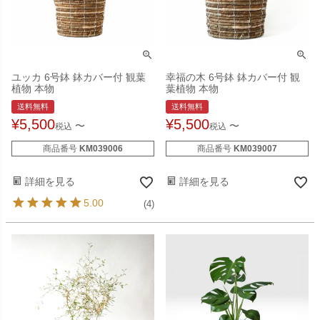
ユッカ 6号鉢 鉢カバー付 観葉
幸福の木 6号鉢 鉢カバー付 観
植物 本物
葉植物 本物
送料無料
送料無料
¥
5,500
¥
5,500
〜
〜
税込
税込
商品番号
KM039006
商品番号
KM039007
詳細を見る
詳細を見る
5.00
(4)