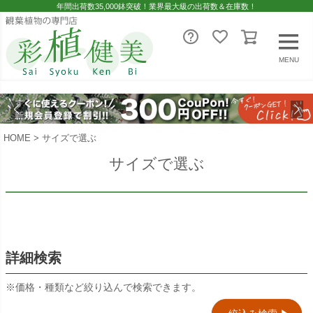
価格が安い順
年間出荷数35,000鉢突破！業界最大級の出荷数＆在庫数！
価格が高い順
MENU
優先度順
レビュー順
キーワードヒット順
HOME
サイズで選ぶ
サイズで選ぶ
即日発送／送料無料対象商品（一部地域除く）
即日発送対象商品のみ表示する
送料無料商品のみ表示する
詳細検索
検索
※価格・種類など絞り込んで検索できます。