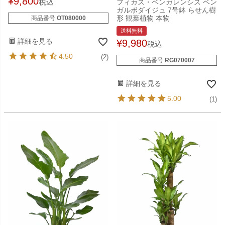
¥
9,800
税込
フィカス・ベンガレンシス ベン
ガルボダイジュ 7号鉢 らせん樹
形 観葉植物 本物
商品番号
OT080000
送料無料
詳細を見る
¥
9,980
税込
4.50
(2)
商品番号
RG070007
詳細を見る
5.00
(1)