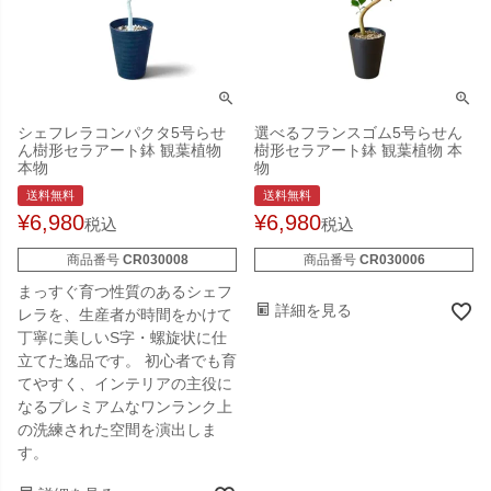
シェフレラコンパクタ5号らせ
選べるフランスゴム5号らせん
ん樹形セラアート鉢 観葉植物
樹形セラアート鉢 観葉植物 本
本物
物
送料無料
送料無料
¥
6,980
¥
6,980
税込
税込
商品番号
CR030008
商品番号
CR030006
まっすぐ育つ性質のあるシェフ
詳細を見る
レラを、生産者が時間をかけて
丁寧に美しいS字・螺旋状に仕
立てた逸品です。 初心者でも育
てやすく、インテリアの主役に
なるプレミアムなワンランク上
の洗練された空間を演出しま
す。