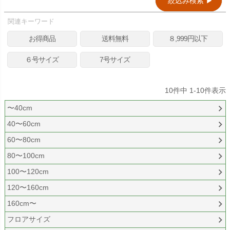
絞込み検索 ▶︎
関連キーワード
お得商品
送料無料
８,999円以下
６号サイズ
7号サイズ
10
件中
1
-
10
件表示
〜40cm
40〜60cm
60〜80cm
80〜100cm
100〜120cm
120〜160cm
160cm〜
フロアサイズ