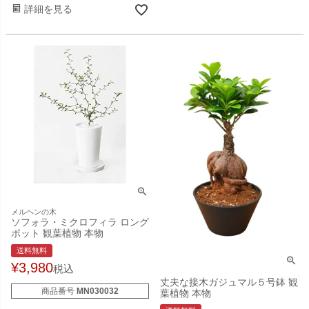
詳細を見る
メルヘンの木
ソフォラ・ミクロフィラ ロング
ポット 観葉植物 本物
送料無料
¥
3,980
税込
丈夫な接木ガジュマル５号鉢 観
商品番号
MN030032
葉植物 本物