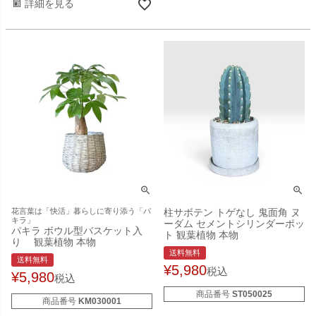
詳細を見る
花言葉は「快活」暮らしに寄り添う「パ
柱サボテン トゲなし 鬼面角 ヌ
キラ」
ーダム セメントシリンダーポッ
パキラ ボウル型バスケット入
ト 観葉植物 本物
り 観葉植物 本物
送料無料
送料無料
¥
5,980
税込
¥
5,980
税込
商品番号
ST050025
商品番号
KM030001