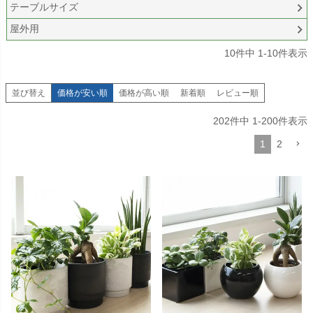
テーブルサイズ
屋外用
10
件中
1
-
10
件表示
並び替え
価格が安い順
価格が高い順
新着順
レビュー順
202
件中
1
-
200
件表示
1
2