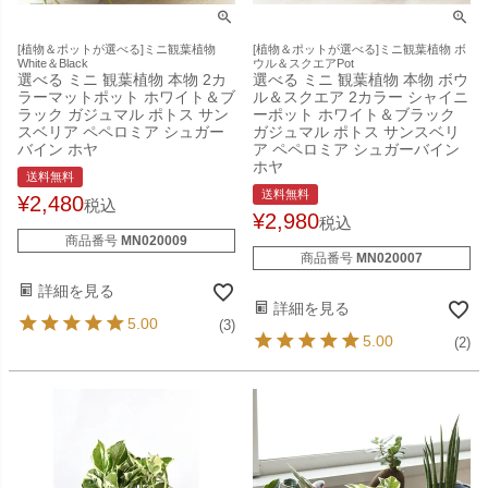
[植物＆ポットが選べる]ミニ観葉植物
[植物＆ポットが選べる]ミニ観葉植物 ボ
White＆Black
ウル＆スクエアPot
選べる ミニ 観葉植物 本物 2カ
選べる ミニ 観葉植物 本物 ボウ
ラーマットポット ホワイト＆ブ
ル＆スクエア 2カラー シャイニ
ラック ガジュマル ポトス サン
ーポット ホワイト＆ブラック
スベリア ペペロミア シュガー
ガジュマル ポトス サンスベリ
バイン ホヤ
ア ペペロミア シュガーバイン
ホヤ
送料無料
送料無料
¥
2,480
税込
¥
2,980
税込
商品番号
MN020009
商品番号
MN020007
詳細を見る
詳細を見る
5.00
(3)
5.00
(2)