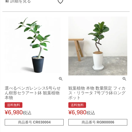
詳細を見る
選べるベンガレンシス5号らせ
観葉植物 本物 数量限定 フィカ
ん樹形セラアート鉢 観葉植物
ス・リラータ 7号プラ鉢ロング
本物
ポット
送料無料
送料無料
¥
6,980
¥
6,980
税込
税込
商品番号
CR030004
商品番号
RG900006