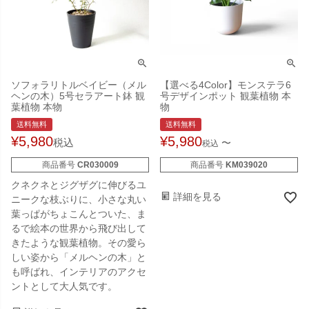
ソフォラリトルベイビー（メル
【選べる4Color】モンステラ6
ヘンの木）5号セラアート鉢 観
号デザインポット 観葉植物 本
葉植物 本物
物
送料無料
送料無料
¥
5,980
¥
5,980
税込
〜
税込
商品番号
CR030009
商品番号
KM039020
クネクネとジグザグに伸びるユ
詳細を見る
ニークな枝ぶりに、小さな丸い
葉っぱがちょこんとついた、ま
るで絵本の世界から飛び出して
きたような観葉植物。その愛ら
しい姿から「メルヘンの木」と
も呼ばれ、インテリアのアクセ
ントとして大人気です。