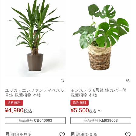
ユッカ・エレファンティペス 6
モンステラ 6号鉢 鉢カバー付
号鉢 観葉植物 本物
観葉植物 本物
送料無料
送料無料
¥
4,980
¥
5,500
税込
〜
税込
商品番号
CB040003
商品番号
KM039003
詳細を見る
詳細を見る