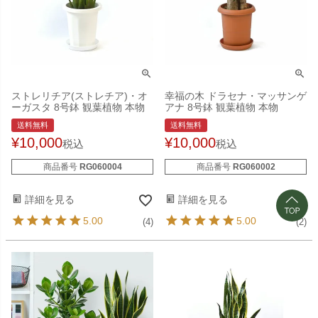
ストレリチア(ストレチア)・オ
幸福の木 ドラセナ・マッサンゲ
ーガスタ 8号鉢 観葉植物 本物
アナ 8号鉢 観葉植物 本物
送料無料
送料無料
¥
10,000
¥
10,000
税込
税込
商品番号
RG060004
商品番号
RG060002
詳細を見る
詳細を見る
5.00
5.00
(4)
(2)