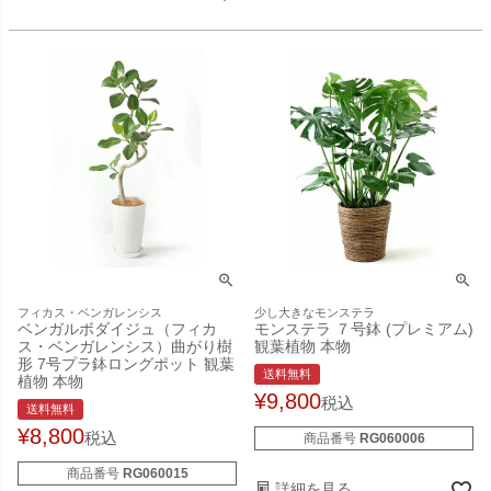
フィカス・ベンガレンシス
少し大きなモンステラ
ベンガルボダイジュ（フィカ
モンステラ ７号鉢 (プレミアム)
ス・ベンガレンシス）曲がり樹
観葉植物 本物
形 7号プラ鉢ロングポット 観葉
送料無料
植物 本物
¥
9,800
税込
送料無料
¥
8,800
税込
商品番号
RG060006
商品番号
RG060015
詳細を見る