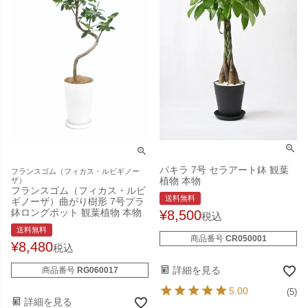
パキラ 7号 セラアート鉢 観葉
フランスゴム（フィカス・ルビギノー
植物 本物
ザ）
フランスゴム（フィカス・ルビ
送料無料
ギノーザ）曲がり樹形 7号プラ
鉢ロングポット 観葉植物 本物
¥
8,500
税込
送料無料
商品番号
CR050001
¥
8,480
税込
詳細を見る
商品番号
RG060017
5.00
(5)
詳細を見る