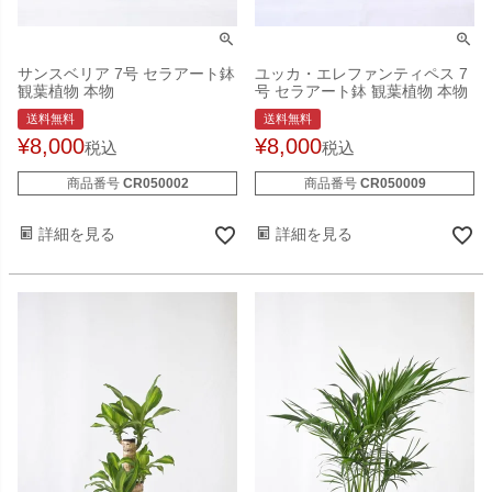
サンスベリア 7号 セラアート鉢
ユッカ・エレファンティペス 7
観葉植物 本物
号 セラアート鉢 観葉植物 本物
送料無料
送料無料
¥
8,000
¥
8,000
税込
税込
商品番号
CR050002
商品番号
CR050009
詳細を見る
詳細を見る