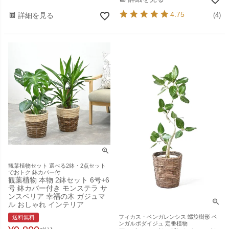
4.75
詳細を見る
(4)
観葉植物セット 選べる2鉢・2点セット
でおトク 鉢カバー付
観葉植物 本物 2鉢セット 6号+6
号 鉢カバー付き モンステラ サ
ンスベリア 幸福の木 ガジュマ
ル おしゃれ インテリア
フィカス・ベンガレンシス 螺旋樹形 ベ
送料無料
ンガルボダイジュ 定番植物